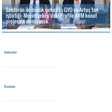
Sektörün iki büyük şirketi İş GYO ve Artaş’tan
işbirliği: Mecidiyeköy’deki Profilo AVM konut
projesine dönüşecek
Haberler

İhaleler
