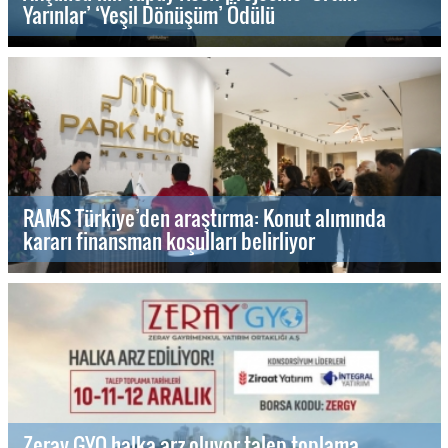
Yarınlar’ ‘Yeşil Dönüşüm’ Ödülü
RAMS Türkiye’den araştırma: Konut alımında
kararı finansman koşulları belirliyor
Zeray GYO halka arz oluyor talep toplama