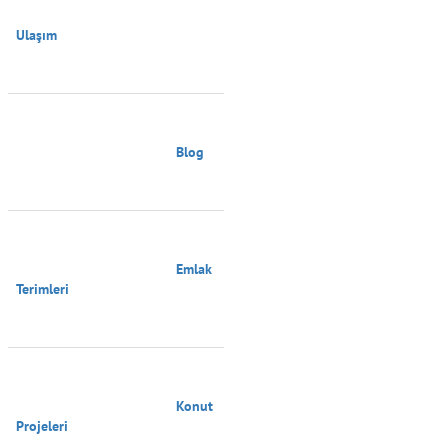
Ulaşım

                                        Blog

                                        Emlak 
Terimleri

                                        Konut 
Projeleri
