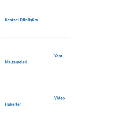
Kentsel Dönüşüm

                                        Yapı 
Malzemeleri

                                        Video 
Haberler
