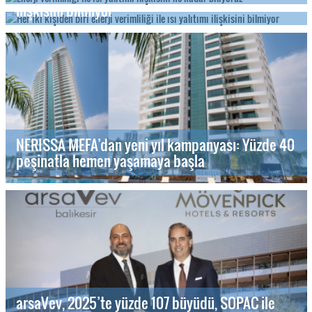
ilişkisini bilmiyor
NERISSA MEFA’dan yeni yıl kampanyası: Yüzde 40
peşinatla hemen yaşamaya başla
arsaVev, 2025’te yüzde 107 büyüdü, SOPAC ile