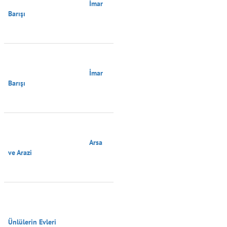
                                        İmar 
Barışı

                                        İmar 
Barışı

                                        Arsa 
ve Arazi

Ünlülerin Evleri
