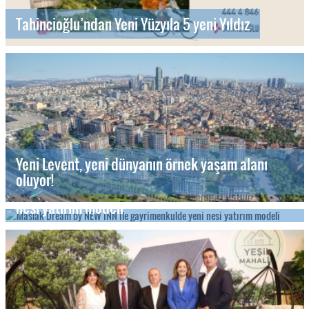
Tahincioğlu’ndan Yeni Yüzyıla 5 yeni Yıldız
Yeni Levent, yeni dünyanın örnek yaşam alanı
oluyor!
Maslak Dream by NEW INN ile gayrimenkulde yeni
nesi yatırım modeli