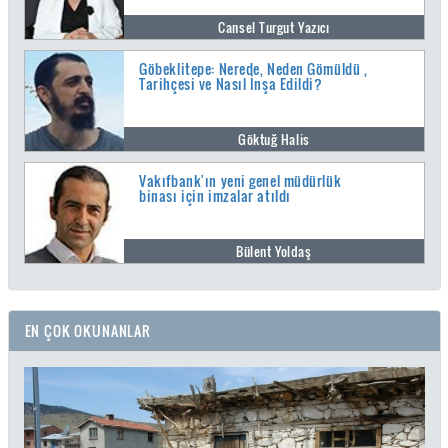
Cansel Turgut Yazıcı
Göbeklitepe: Nerede, Neden Gömüldü ,
Tarihçesi ve Nasıl İnşa Edildi?
Göktuğ Halis
Vakıfbank'ın yeni genel müdürlük
binası için imzalar atıldı
Bülent Yoldaş
EN ÇOK OKUNANLAR