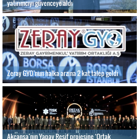
yatırımcıyı güvenceye aldı
Zeray GYO’nun halka arzına 2 kat talep geldi
Akçansa’nın Yapay Resif projesine ‘Ortak