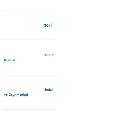
                                        TOKİ

                                        Konut 
Kredisi

                                        Emlak 
ve Gayrimenkul
