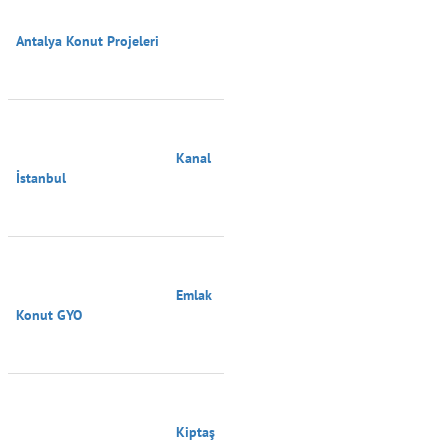
Antalya Konut Projeleri

                                        Kanal 
İstanbul

                                        Emlak 
Konut GYO

                                        Kiptaş
