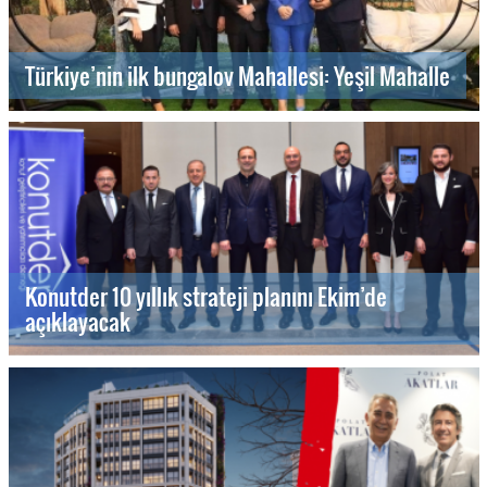
Türkiye’nin ilk bungalov Mahallesi: Yeşil Mahalle
Konutder 10 yıllık strateji planını Ekim’de
açıklayacak