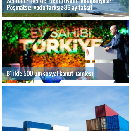
Senfoni Etiler’de “Yeni Yuvam” kampanyası:
Peşinatsız, vade farksız 36 ay taksit
81 ilde 500 bin sosyal konut hamlesi