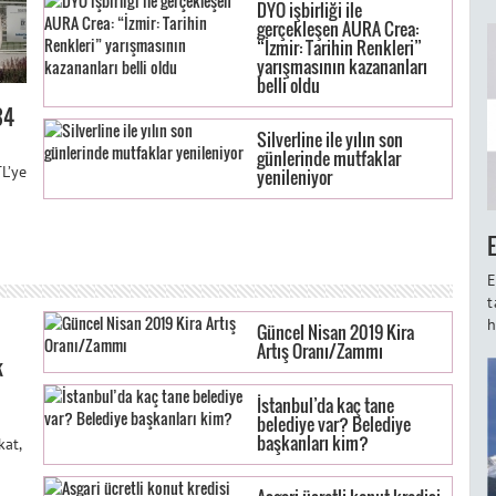
DYO işbirliği ile
gerçekleşen AURA Crea:
“İzmir: Tarihin Renkleri”
yarışmasının kazananları
belli oldu
34
Silverline ile yılın son
günlerinde mutfaklar
L’ye
yenileniyor
E
t
h
Güncel Nisan 2019 Kira
Artış Oranı/Zammı
k
İstanbul’da kaç tane
belediye var? Belediye
başkanları kim?
kat,