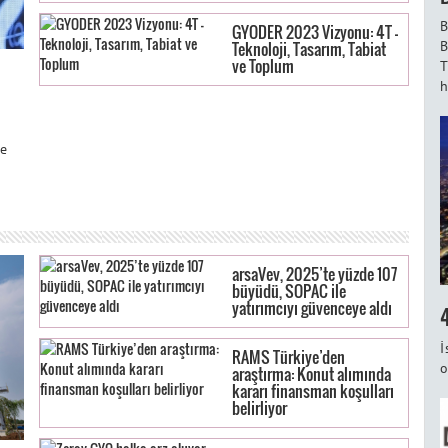
B
GYODER 2023 Vizyonu: 4T -
B
Teknoloji, Tasarım, Tabiat
ve Toplum
T
h
se
arsaVev, 2025’te yüzde 107
büyüdü, SOPAC ile
yatırımcıyı güvenceye aldı
İ
RAMS Türkiye’den
o
araştırma: Konut alımında
kararı finansman koşulları
belirliyor