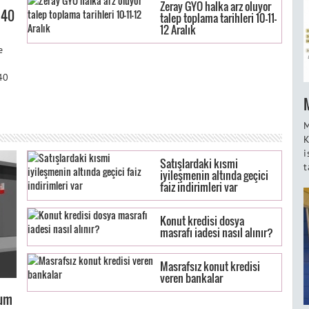
Zeray GYO halka arz oluyor
 40
talep toplama tarihleri 10-11-
12 Aralık
e
40
M
K
i
Satışlardaki kısmi
t
iyileşmenin altında geçici
faiz indirimleri var
Konut kredisi dosya
masrafı iadesi nasıl alınır?
Masrafsız konut kredisi
veren bankalar
rum