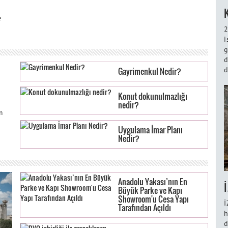
e
2
i
g
d
d
Gayrimenkul Nedir?
Konut dokunulmazlığı
nedir?
m
Uygulama İmar Planı
Nedir?
Anadolu Yakası’nın En
Büyük Parke ve Kapı
Showroom'u Cesa Yapı
İ
Tarafından Açıldı
h
d