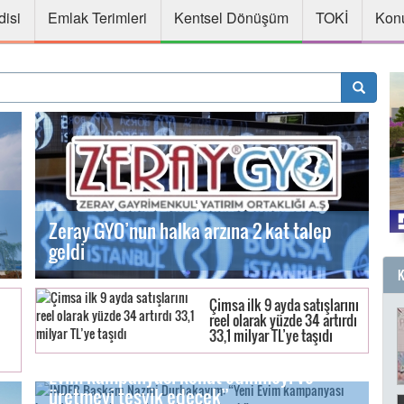
disi
Emlak Terimleri
Kentsel Dönüşüm
TOKİ
Konu
Zeray GYO’nun halka arzına 2 kat talep
geldi
Çimsa ilk 9 ayda satışlarını
reel olarak yüzde 34 artırdı
33,1 milyar TL’ye taşıdı
İNDER Başkanı Nazmi Durbakayım: “Yeni
Evim kampanyası konut edinmeyi ve
üretmeyi teşvik edecek”