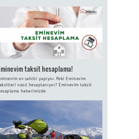
Eminevim taksit hesaplama!
minevim ev sahibi yapıyor. Peki Eminevim
aksitleri nasıl hesaplanıyor? Eminevim taksit
esaplama haberimizde