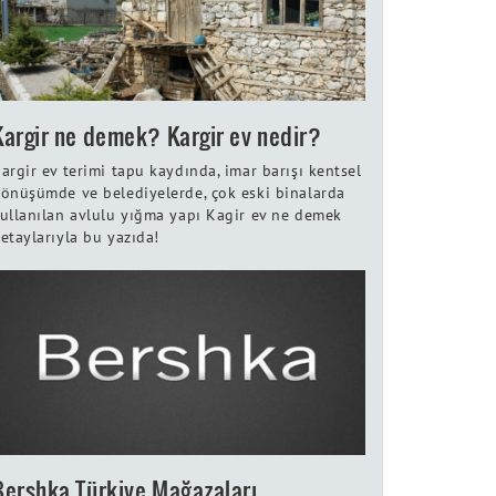
Kargir ne demek? Kargir ev nedir?
argir ev terimi tapu kaydında, imar barışı kentsel
önüşümde ve belediyelerde, çok eski binalarda
ullanılan avlulu yığma yapı Kagir ev ne demek
etaylarıyla bu yazıda!
Bershka Türkiye Mağazaları