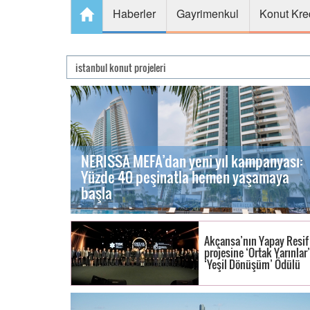
Haberler
Gayrimenkul
Konut Kre
NERISSA MEFA’dan yeni yıl kampanyası:
Yüzde 40 peşinatla hemen yaşamaya
başla
Akçansa’nın Yapay Resif
projesine ‘Ortak Yarınlar’
‘Yeşil Dönüşüm’ Ödülü