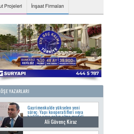
t Projeleri
İnşaat Firmaları
KÖŞE YAZARLARI
Gayrimenkulde yükselen yeni
süreç: Yapı kooperatifleri veya
birlikte arsa satın alma modeli
Ali Güvenç Kiraz