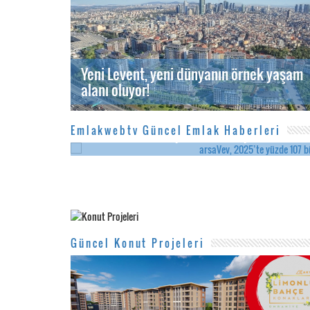
Yeni Levent, yeni dünyanın örnek yaşam
alanı oluyor!
Emlakwebtv Güncel Emlak Haberleri
arsaVev, 2025’te yüzde 107 büyüdü, SOPAC 
Güncel Konut Projeleri