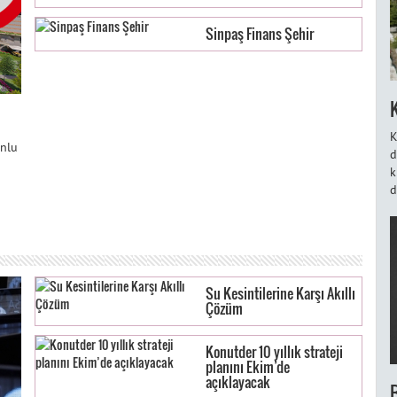
Sinpaş Finans Şehir
K
onlu
d
k
d
Su Kesintilerine Karşı Akıllı
Çözüm
Konutder 10 yıllık strateji
planını Ekim’de
açıklayacak