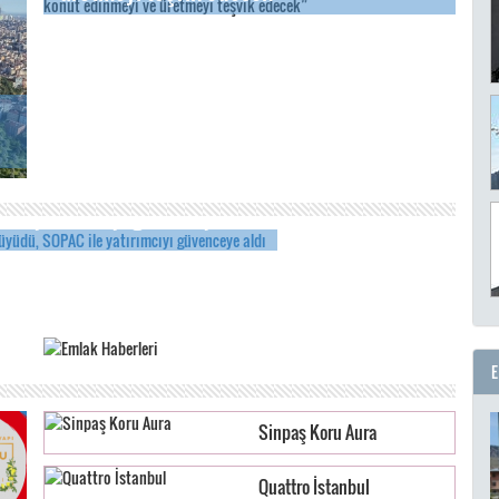
ile yatırımcıyı güvenceye aldı
RAM
Sinpaş Koru Aura
Quattro İstanbul