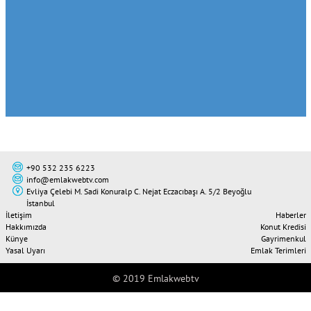
Akya
tara
inş
orta
+90 532 235 6223
info@emlakwebtv.com
Evliya Çelebi M. Sadi Konuralp C. Nejat Eczacıbaşı A. 5/2 Beyoğlu
İstanbul
İletişim
Haberler
Hakkımızda
Konut Kredisi
Künye
Gayrimenkul
Yasal Uyarı
Emlak Terimleri
© 2019 Emlakwebtv
Tweet
Share this selection