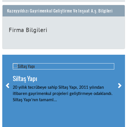
Kuzeyyıldızı Gayrimenkul Geliştirme Ve Inşaat A.ş. Bilgileri
Firma Bilgileri
Siltaş Yapı
20 yıllık tecrübeye sahip Siltaş Yapı, 2011 yılından
itibaren gayrimenkul projeleri geliştirmeye odaklandı.
Siltaş Yapı’nın tamaml...
Aky