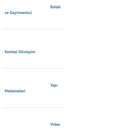
                                        Emlak 
ve Gayrimenkul

Kentsel Dönüşüm

                                        Yapı 
Malzemeleri

                                        Video 