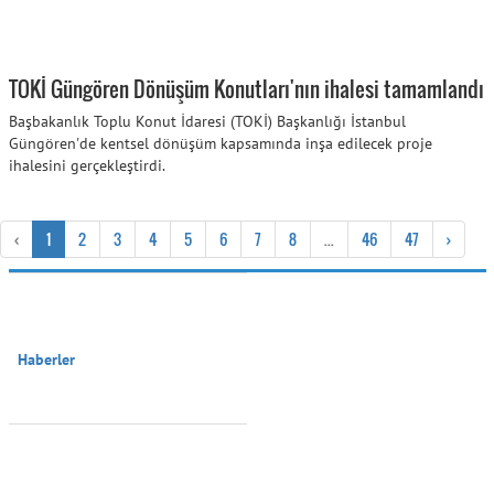
TOKİ Güngören Dönüşüm Konutları'nın ihalesi tamamlandı
Başbakanlık Toplu Konut İdaresi (TOKİ) Başkanlığı İstanbul
Güngören'de kentsel dönüşüm kapsamında inşa edilecek proje
ihalesini gerçekleştirdi.
‹
1
2
3
4
5
6
7
8
...
46
47
›
Haberler
