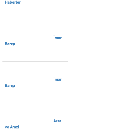
Haberler

                                        İmar 
Barışı

                                        İmar 
Barışı

                                        Arsa 
ve Arazi
