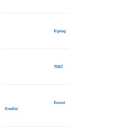
                                        Kiptaş

                                        TOKİ

                                        Konut 
Kredisi
