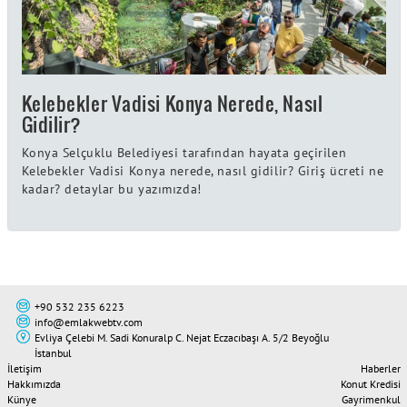
Kelebekler Vadisi Konya Nerede, Nasıl
Gidilir?
Konya Selçuklu Belediyesi tarafından hayata geçirilen
Kelebekler Vadisi Konya nerede, nasıl gidilir? Giriş ücreti ne
kadar? detaylar bu yazımızda!
+90 532 235 6223
info@emlakwebtv.com
Evliya Çelebi M. Sadi Konuralp C. Nejat Eczacıbaşı A. 5/2 Beyoğlu
İstanbul
İletişim
Haberler
Hakkımızda
Konut Kredisi
Künye
Gayrimenkul