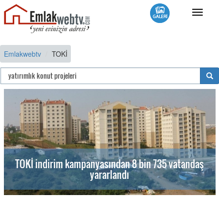
Toggle
navigat
Emlakwebtv
TOKİ
TOKİ indirim kampanyasından 8 bin 735 vatandaş
yararlandı