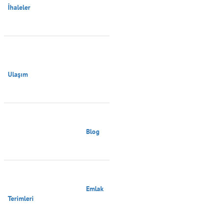
İhaleler

Ulaşım

                                        Blog

                                        Emlak 
Terimleri
