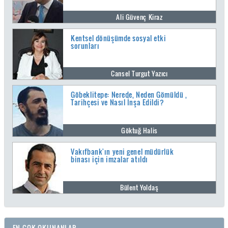
Ali Güvenç Kiraz
Kentsel dönüşümde sosyal etki
sorunları
Cansel Turgut Yazıcı
Göbeklitepe: Nerede, Neden Gömüldü ,
Tarihçesi ve Nasıl İnşa Edildi?
Göktuğ Halis
Vakıfbank'ın yeni genel müdürlük
binası için imzalar atıldı
Bülent Yoldaş
EN ÇOK OKUNANLAR