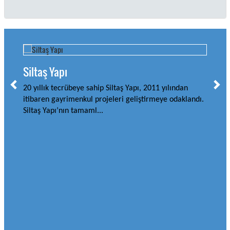
Siltaş Yapı
20 yıllık tecrübeye sahip Siltaş Yapı, 2011 yılından
itibaren gayrimenkul projeleri geliştirmeye odaklandı.
Siltaş Yapı’nın tamaml...
Aky
Akya
tara
inş
orta