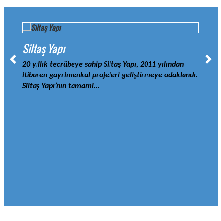
Siltaş Yapı
20 yıllık tecrübeye sahip Siltaş Yapı, 2011 yılından
itibaren gayrimenkul projeleri geliştirmeye odaklandı.
Siltaş Yapı’nın tamaml...
Aky
Akya
taraf
başl