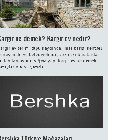
Kargir ne demek? Kargir ev nedir?
argir ev terimi tapu kaydında, imar barışı kentsel
önüşümde ve belediyelerde, çok eski binalarda
ullanılan avlulu yığma yapı Kagir ev ne demek
etaylarıyla bu yazıda!
Bershka Türkiye Mağazaları