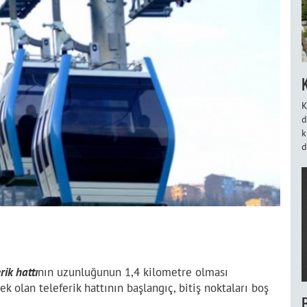
K
d
k
d
rik hattı
nın uzunluğunun 1,4 kilometre olması
k olan teleferik hattının başlangıç, bitiş noktaları boş