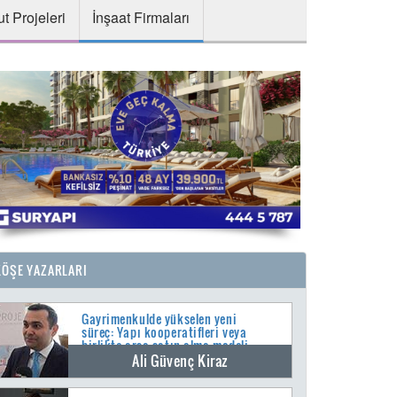
t Projeleri
İnşaat Firmaları
KÖŞE YAZARLARI
Gayrimenkulde yükselen yeni
süreç: Yapı kooperatifleri veya
birlikte arsa satın alma modeli
Ali Güvenç Kiraz