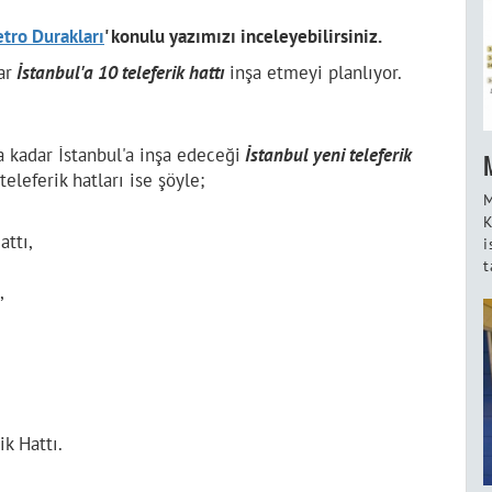
tro Durakları
' konulu yazımızı inceleyebilirsiniz.
ar
İstanbul'a 10 teleferik hattı
inşa etmeyi planlıyor.
a kadar İstanbul'a inşa edeceği
İstanbul yeni teleferik
eleferik hatları ise şöyle;
M
K
attı,
i
,
t
,
k Hattı.