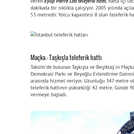
veren
Eyüp Pierre Loti teleferik hattı
, hafta içi 0
dakikada bir sıklıkla çalışıyor. 2005 yılında açı
53 metredir. Yolcu kapasitesi 8 olan teleferik h
Maçka - Taşkışla teleferik hattı
Taksim'de bulunan Taşkışla ve Beşiktaş'ın Maçka
Demokrasi Parkı ve Beyoğlu Evlendirme Dairesi ü
arasında hizmet veriyor. Uzunluğu 347 metre o
teleferik hattının yüksekliği 42 metre. Günde 90
vermeye başladı.