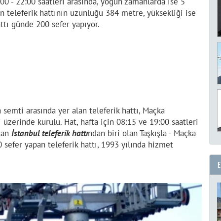
8:00 - 22:00 saatleri arasında, yoğun zamanlarda ise 5
lan teleferik hattının uzunluğu 384 metre, yüksekliği ise
attı günde 200 sefer yapıyor.
 semti arasında yer alan teleferik hattı, Maçka
zerinde kurulu. Hat, hafta için 08:15 ve 19:00 saatleri
lan
İstanbul teleferik hattı
ndan biri olan Taşkışla - Maçka
 sefer yapan teleferik hattı, 1993 yılında hizmet