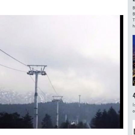
B
B
T
h
İ
o