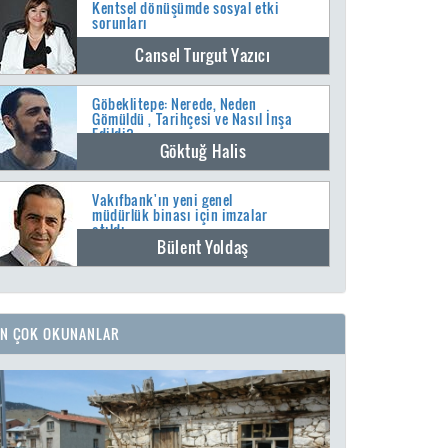
Kentsel dönüşümde sosyal etki
sorunları
Cansel Turgut Yazıcı
Göbeklitepe: Nerede, Neden
Gömüldü , Tarihçesi ve Nasıl İnşa
Edildi?
Göktuğ Halis
Vakıfbank'ın yeni genel
müdürlük binası için imzalar
atıldı
Bülent Yoldaş
EN ÇOK OKUNANLAR