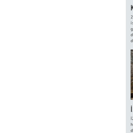
2
i
g
d
d
İ
h
d