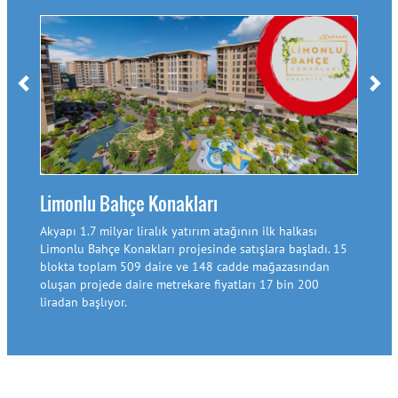
Sin
Pand
döne
döne
Sinp
Sinp
Limonlu Bahçe Konakları
Akyapı 1.7 milyar liralık yatırım atağının ilk halkası
Limonlu Bahçe Konakları projesinde satışlara başladı. 15
blokta toplam 509 daire ve 148 cadde mağazasından
oluşan projede daire metrekare fiyatları 17 bin 200
liradan başlıyor.