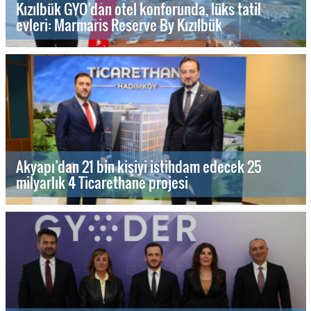
Kızılbük GYO’dan otel konforunda, lüks tatil
evleri: Marmaris Reserve By Kızılbük
Akyapı’dan 21 bin kişiyi istihdam edecek 25
milyarlık 4 Ticarethane projesi