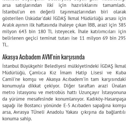
arsa satışlarından ilki için hazırlıklarını tamamladı.
İstanbul'un en değerli taşınmazlarından biri olarak
gösterilen Üsküdar'daki İGDAŞ İkmal Müdürlüğü arsası için
Aralık ayının ilk haftasında ihaleye çıkan İBB, arazi için 385
milyon 643 bin 180 TL isteyecek. İhale katılımcıları için
belirlenen geçici teminat tutarı ise 11 milyon 69 bin 295
TL.
Akasya Acıbadem AVM'nin karşısında
İstanbul Büyükşehir Belediyesi mülkiyetindeki İGDAŞ İkmal
Müdürlüğü, Çamlıca Kız İmam Hatip Lisesi ve Kuba
Camii'ne komşu ve Akasya Acıbadem'in tam karşısındaki
konumuyla dikkat çekiyor. Diğer taraftan arazi Ünalan
metro istasyonu ve metrobüs hattı Uzunçayır İstasyonuna
da yürüme mesafesinde konumlanıyor. Kadıköy-Hasanpaşa
sapağı ile Bostancı yönünde E-5 Acıbaden sapağına komşu
arsa, Avrasya TÜneli Anadolu Yakası çıkışına da bağlantılı
konuma sahip.