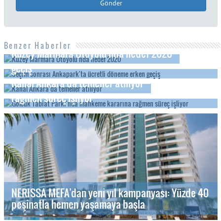
Gönder
Benzer Haberler
Kuzey Marmara Otoyolu'nda hedef 2020
Seçim sonrası Ankapark'ta ücretli döneme erken
geçiş
Kanal Ankara'da temeller atılıyor
Gölcük Tabiat Parkı'nda mahkeme kararına
rağmen süreç işliyor
NERISSA MEFA’dan yeni yıl kampanyası: Yüzde 40
peşinatla hemen yaşamaya başla