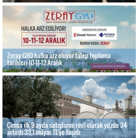
Zeray GYO halka arz oluyor talep toplama
tarihleri 10-11-12 Aralık
Çimsa ilk 9 ayda satışlarını reel olarak yüzde 34
artırdı 33,1 milyar TL’ye taşıdı