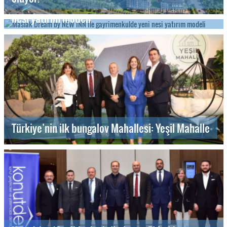
Maslak Dream by NEW INN ile gayrimenkulde yeni
nesi yatırım modeli
Türkiye’nin ilk bungalov Mahallesi: Yeşil Mahalle