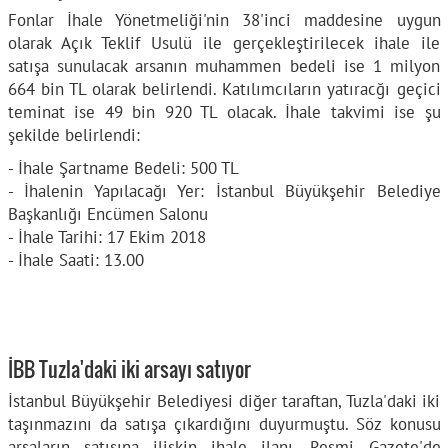
Fonlar İhale Yönetmeliği'nin 38'inci maddesine uygun
olarak Açık Teklif Usulü ile gerçekleştirilecek ihale ile
satışa sunulacak arsanın muhammen bedeli ise 1 milyon
664 bin TL olarak belirlendi. Katılımcıların yatıracğı geçici
teminat ise 49 bin 920 TL olacak. İhale takvimi ise şu
şekilde belirlendi:
- İhale Şartname Bedeli: 500 TL
- İhalenin Yapılacağı Yer: İstanbul Büyükşehir Belediye
Başkanlığı Encümen Salonu
- İhale Tarihi: 17 Ekim 2018
- İhale Saati: 13.00
İBB Tuzla'daki iki arsayı satıyor
İstanbul Büyükşehir Belediyesi diğer taraftan, Tuzla'daki iki
taşınmazını da satışa çıkardığını duyurmuştu. Söz konusu
arsaların satışına ilişkin ihale ilanı, Resmi Gazete'de