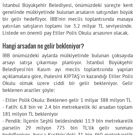
İstanbul Büyükşehir Belediyesi, önümüzdeki süreçte kent
genelinde mülkiyetinde bulunan arsaların satışından büyük
bir gelir hedefliyor. İBB'nin meclis toplantısında masaya
yatırılan satışların toplamı ise 3.2 milyar TL seviyesinde.
Listede en önemli pay Etiler Polis Okulu arsasının olacak.
Hangi arsadan ne gelir bekleniyor?
İBB önümüzdeki aylarda mülkiyetinde bulunan çoksayıda
arsayı satışa çıkarmayı planlıyor. İstanbul Büyükşehir
Belediyesi'nin Kasım ayı meclis toplantısında yapılan
açıklamalara göre, ihalesini KİPTAŞ'ın kazandığı Etiler Polis
Okulu olmak üzere ciddi bir gelir bekleniyor. Gelir
beklenen araziler şöyle:
- Etiler Polik Okulu: Beklenen gelir 1 milyar 388 milyon TL
- Fatih: 6.8 bin ve 2.4 bin metrekarelik iki arsadan toplam
181 milyon TL bekleniyor
- Pendik: İlçenin Seşhli beldesindeki 11.9 bin metrekarelik
parselin 29 milyon 775 bin TL'lik gelir sunması
hedefleniyor. Ayrıca Kurtköy'deki 31 bin 460 metrekarelik