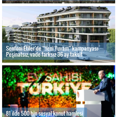
Senfoni Etiler’de “Yeni Yuvam” kampanyası:
Peşinatsız, vade farksız 36 ay taksit
81 ilde 500 bin sosyal konut hamlesi