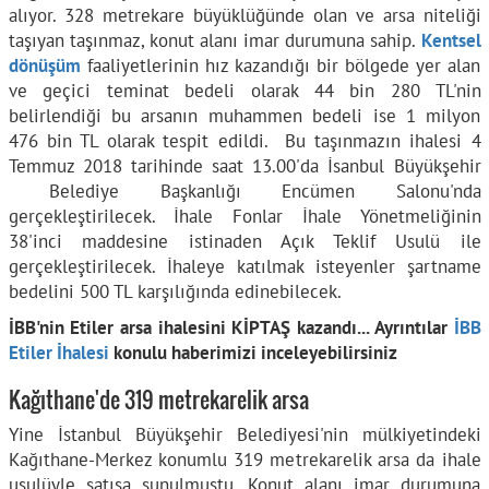
alıyor. 328 metrekare büyüklüğünde olan ve arsa niteliği
taşıyan taşınmaz, konut alanı imar durumuna sahip.
Kentsel
dönüşüm
faaliyetlerinin hız kazandığı bir bölgede yer alan
ve geçici teminat bedeli olarak 44 bin 280 TL'nin
belirlendiği bu arsanın muhammen bedeli ise 1 milyon
476 bin TL olarak tespit edildi. Bu taşınmazın ihalesi 4
Temmuz 2018 tarihinde saat 13.00'da İsanbul Büyükşehir
Belediye Başkanlığı Encümen Salonu'nda
gerçekleştirilecek. İhale Fonlar İhale Yönetmeliğinin
38'inci maddesine istinaden Açık Teklif Usulü ile
gerçekleştirilecek. İhaleye katılmak isteyenler şartname
bedelini 500 TL karşılığında edinebilecek.
İBB'nin Etiler arsa ihalesini KİPTAŞ kazandı... Ayrıntılar
İBB
Etiler İhalesi
konulu haberimizi inceleyebilirsiniz
Kağıthane'de 319 metrekarelik arsa
Yine İstanbul Büyükşehir Belediyesi'nin mülkiyetindeki
Kağıthane-Merkez konumlu 319 metrekarelik arsa da ihale
usulüyle satışa sunulmuştu. Konut alanı imar durumuna