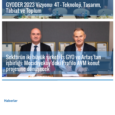
GYODER 2023 Vizyonu: 4T - Teknoloji, Tasarım,
Tabiat ve Toplum
Sektörün iki büyük şirketi İş GYO ve Artaş’tan
işbirliği: Mecidiyeköy’deki Profilo AVM konut
projesine dönüşecek
Haberler
