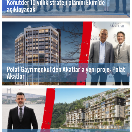
Konutder 10 yıllık strateji planını Ekim’de
açıklayacak
Polat Gayrimenkul’den Akatlar’a yeni proje: Polat
Akatlar