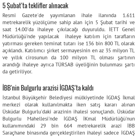
5 Şubat'ta teklifler alınacak
Resmi Gazete'de yayımlanan ihale ilanında 1.611
metrekarelik yüzölçüme sahip alan için 5 Şubat tarihi ve
saat 14.00'da ihaleye çıkılacağı duyuruldu. İETT Genel
Müdürlüğü'nde yapılacak ihaleye katılım için tarafların
yatırması gereken teminat tutarı ise 136 bin 800 TL olarak
açıklandı. Katılımcı şirket sermayesinin en az 35 milyon TL
ve yıllık cirosunun da 100 milyon TL olması şartının
arandığı ihaleye ayrıca TÜRSAB üyeliğinin bulunması şartı
da getiriliyor.
İBB'nin Bulgurlu arazisi İGDAŞ'ta kaldı
İstanbul Büyükşehir Belediyesi mülkiyetinde İGDAŞ İkmal
merkezi olarak kullanılmakta iken satış kararı alınan
Üsküdar Bulgurlu'daki arazinin ihalesi sonuçlandı. Üsküdar
Bulgurlu Mahellesi'nde İGDAŞ İKmal Müdürlüğü'nun
kullanımındaki 29 bin 664 metrekarelik arazi İBB
Saraçhane binasında gerçekleştirilen ihaleyi sadece İGDAŞ