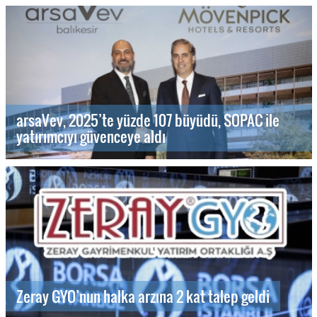
arsaVev, 2025’te yüzde 107 büyüdü, SOPAC ile
yatırımcıyı güvenceye aldı
Zeray GYO’nun halka arzına 2 kat talep geldi