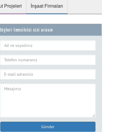
t Projeleri
İnşaat Firmaları
üşteri temsilcisi sizi arasın
Gönder