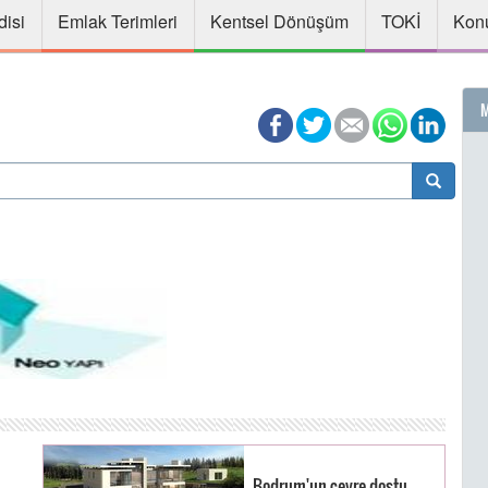
disi
Emlak Terimleri
Kentsel Dönüşüm
TOKİ
Konu
M
Bodrum'un çevre dostu