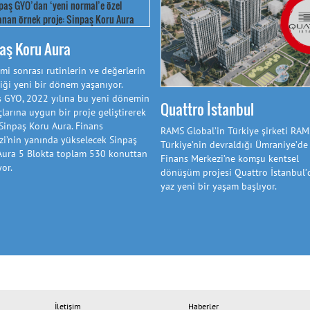
aş Koru Aura
i sonrası rutinlerin ve değerlerin
iği yeni bir dönem yaşanıyor.
ş GYO, 2022 yılına bu yeni dönemin
Quattro İstanbul
çlarına uygun bir proje geliştirerek
 Sinpaş Koru Aura. Finans
RAMS Global’in Türkiye şirketi RAM
i’nin yanında yükselecek Sinpaş
Türkiye’nin devraldığı Ümraniye’de
Aura 5 Blokta toplam 530 konuttan
Finans Merkezi’ne komşu kentsel
or.
dönüşüm projesi Quattro İstanbul’
yaz yeni bir yaşam başlıyor.
İletişim
Haberler