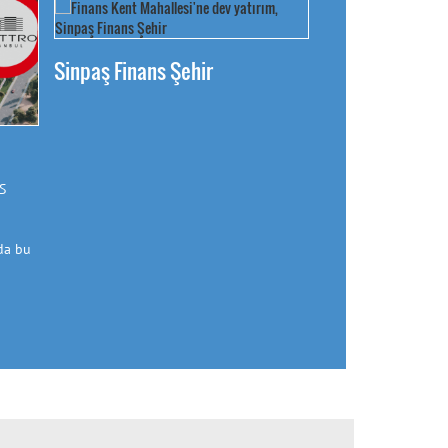
Sinpaş Finans Şehir
S
da bu