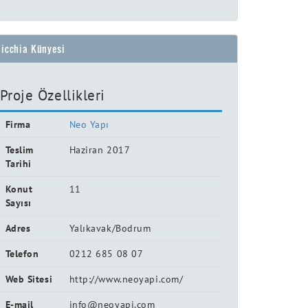
icchia Künyesi
Proje Özellikleri
Firma
Neo Yapı
Teslim
Haziran 2017
Tarihi
Konut
11
Sayısı
Adres
Yalıkavak/Bodrum
Telefon
0212 685 08 07
Web Sitesi
http://www.neoyapi.com/
E-mail
info@neoyapi.com