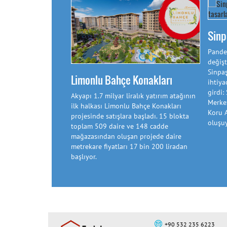
Sinp
Pandem
değişt
Sinpa
Limonlu Bahçe Konakları
ihtiya
girdi:
Akyapı 1.7 milyar liralık yatırım atağının
Merkez
ilk halkası Limonlu Bahçe Konakları
Koru 
projesinde satışlara başladı. 15 blokta
oluşuy
toplam 509 daire ve 148 cadde
mağazasından oluşan projede daire
metrekare fiyatları 17 bin 200 liradan
başlıyor.
+90 532 235 6223