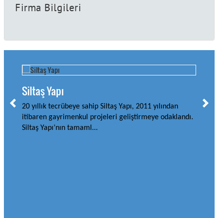
Firma Bilgileri
Siltaş Yapı
20 yıllık tecrübeye sahip Siltaş Yapı, 2011 yılından
itibaren gayrimenkul projeleri geliştirmeye odaklandı.
Siltaş Yapı’nın tamaml...
Aky
Akya
tara
inş
orta