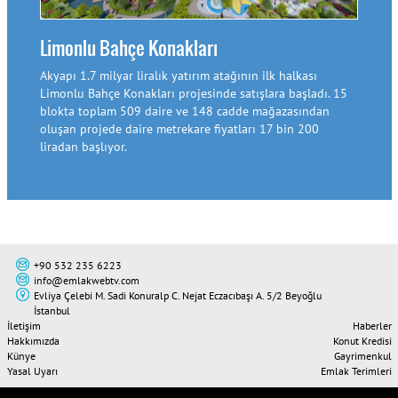
Sinp
Sinp
Limonlu Bahçe Konakları
Akyapı 1.7 milyar liralık yatırım atağının ilk halkası
Limonlu Bahçe Konakları projesinde satışlara başladı. 15
blokta toplam 509 daire ve 148 cadde mağazasından
oluşan projede daire metrekare fiyatları 17 bin 200
liradan başlıyor.
+90 532 235 6223
info@emlakwebtv.com
Evliya Çelebi M. Sadi Konuralp C. Nejat Eczacıbaşı A. 5/2 Beyoğlu
İstanbul
İletişim
Haberler
Hakkımızda
Konut Kredisi
Künye
Gayrimenkul
Yasal Uyarı
Emlak Terimleri