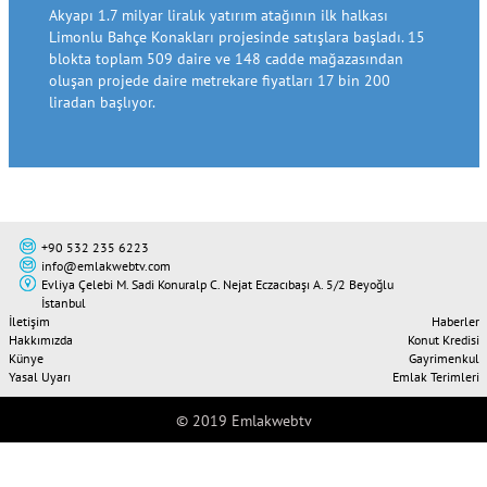
Akyapı 1.7 milyar liralık yatırım atağının ilk halkası
Limonlu Bahçe Konakları projesinde satışlara başladı. 15
blokta toplam 509 daire ve 148 cadde mağazasından
oluşan projede daire metrekare fiyatları 17 bin 200
liradan başlıyor.
+90 532 235 6223
info@emlakwebtv.com
Evliya Çelebi M. Sadi Konuralp C. Nejat Eczacıbaşı A. 5/2 Beyoğlu
İstanbul
İletişim
Haberler
Hakkımızda
Konut Kredisi
Künye
Gayrimenkul
Yasal Uyarı
Emlak Terimleri
© 2019 Emlakwebtv
Tweet
Share this selection