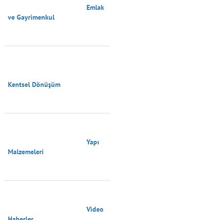
                                        Emlak 
ve Gayrimenkul

Kentsel Dönüşüm

                                        Yapı 
Malzemeleri

                                        Video 
Haberler
