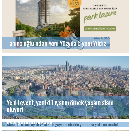
Tahincioğlu’ndan Yeni Yüzyıla 5 yeni Yıldız
Yeni Levent, yeni dünyanın örnek yaşam alanı
oluyor!
Maslak Dream by NEW INN ile gayrimenkulde yeni
nesi yatırım modeli