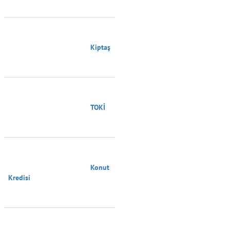
                                        Kiptaş

                                        TOKİ

                                        Konut 
Kredisi
