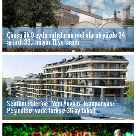
Çimsa ilk 9 ayda satışlarını reel olarak yüzde 34
artırdı 33,1 milyar TL’ye taşıdı
Senfoni Etiler’de “Yeni Yuvam” kampanyası:
Peşinatsız, vade farksız 36 ay taksit