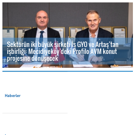
Sektörün iki büyük şirketi İş GYO ve Artaş’tan
işbirliği: Mecidiyeköy’deki Profilo AVM konut
projesine dönüşecek
Haberler
