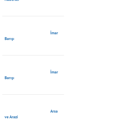
                                        İmar 
Barışı

                                        İmar 
Barışı

                                        Arsa 
ve Arazi
