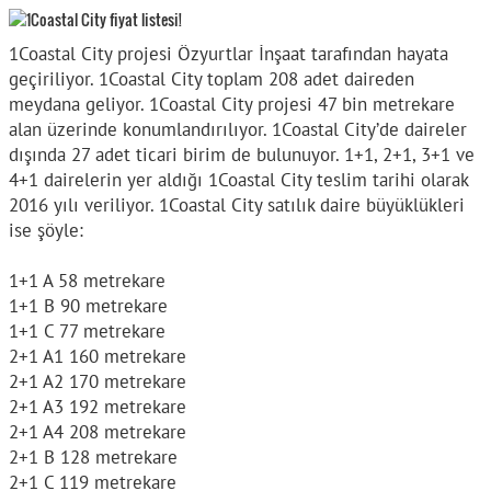
1Coastal City projesi Özyurtlar İnşaat tarafından hayata
geçiriliyor. 1Coastal City toplam 208 adet daireden
meydana geliyor. 1Coastal City projesi 47 bin metrekare
alan üzerinde konumlandırılıyor. 1Coastal City’de daireler
dışında 27 adet ticari birim de bulunuyor. 1+1, 2+1, 3+1 ve
4+1 dairelerin yer aldığı 1Coastal City teslim tarihi olarak
2016 yılı veriliyor. 1Coastal City satılık daire büyüklükleri
ise şöyle:
1+1 A 58 metrekare
1+1 B 90 metrekare
1+1 C 77 metrekare
2+1 A1 160 metrekare
2+1 A2 170 metrekare
2+1 A3 192 metrekare
2+1 A4 208 metrekare
2+1 B 128 metrekare
2+1 C 119 metrekare