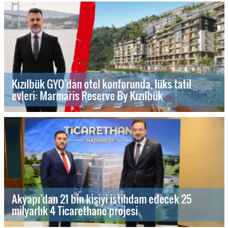
Kızılbük GYO’dan otel konforunda, lüks tatil
evleri: Marmaris Reserve By Kızılbük
Akyapı’dan 21 bin kişiyi istihdam edecek 25
milyarlık 4 Ticarethane projesi