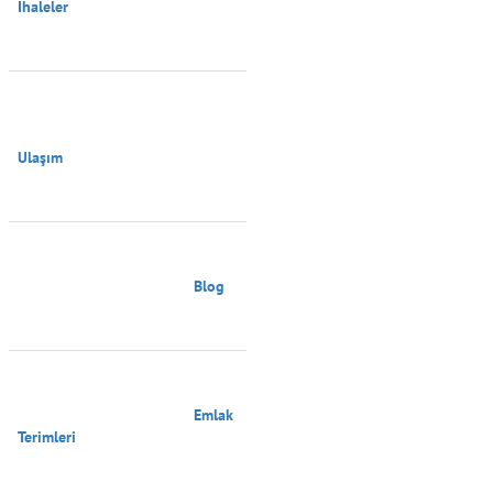
İhaleler

Ulaşım

                                        Blog

                                        Emlak 
Terimleri
