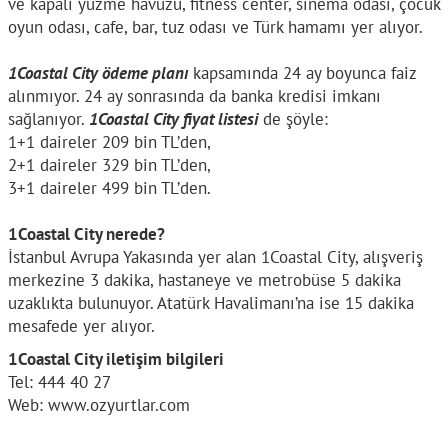
ve kapalı yüzme havuzu, fitness center, sinema odası, çocuk
oyun odası, cafe, bar, tuz odası ve Türk hamamı yer alıyor.
1Coastal City ödeme planı
kapsamında 24 ay boyunca faiz
alınmıyor. 24 ay sonrasında da banka kredisi imkanı
sağlanıyor.
1Coastal City fiyat listesi
de şöyle:
1+1 daireler 209 bin TL’den,
2+1 daireler 329 bin TL’den,
3+1 daireler 499 bin TL’den.
1Coastal City nerede?
İstanbul Avrupa Yakasında yer alan 1Coastal City, alışveriş
merkezine 3 dakika, hastaneye ve metrobüse 5 dakika
uzaklıkta bulunuyor. Atatürk Havalimanı’na ise 15 dakika
mesafede yer alıyor.
1Coastal City iletişim bilgileri
Tel: 444 40 27
Web: www.ozyurtlar.com