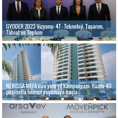
GYODER 2023 Vizyonu: 4T - Teknoloji, Tasarım,
Tabiat ve Toplum
NERISSA MEFA’dan yeni yıl kampanyası: Yüzde 40
peşinatla hemen yaşamaya başla