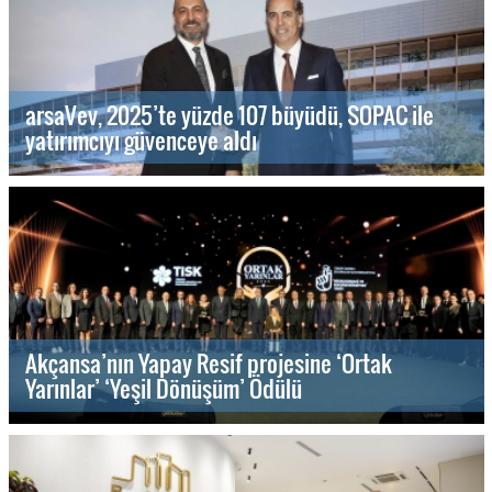
arsaVev, 2025’te yüzde 107 büyüdü, SOPAC ile
yatırımcıyı güvenceye aldı
Akçansa’nın Yapay Resif projesine ‘Ortak
Yarınlar’ ‘Yeşil Dönüşüm’ Ödülü