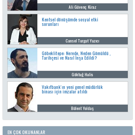
Ali Güvenç Kiraz
Kentsel dönüşümde sosyal etki
sorunları
Cansel Turgut Yazıcı
Göbeklitepe: Nerede, Neden Gömüldü ,
Tarihçesi ve Nasıl İnşa Edildi?
Göktuğ Halis
Vakıfbank'ın yeni genel müdürlük
binası için imzalar atıldı
Bülent Yoldaş
EN ÇOK OKUNANLAR