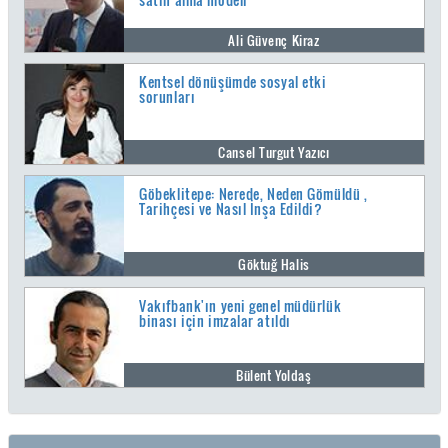
Ali Güvenç Kiraz
Kentsel dönüşümde sosyal etki
sorunları
Cansel Turgut Yazıcı
Göbeklitepe: Nerede, Neden Gömüldü ,
Tarihçesi ve Nasıl İnşa Edildi?
Göktuğ Halis
Vakıfbank'ın yeni genel müdürlük
binası için imzalar atıldı
Bülent Yoldaş