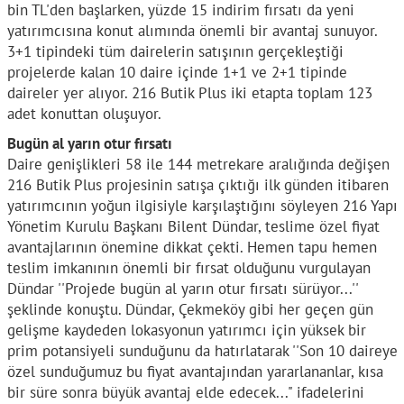
bin TL'den başlarken, yüzde 15 indirim fırsatı da yeni
yatırımcısına konut alımında önemli bir avantaj sunuyor.
3+1 tipindeki tüm dairelerin satışının gerçekleştiği
projelerde kalan 10 daire içinde 1+1 ve 2+1 tipinde
daireler yer alıyor. 216 Butik Plus iki etapta toplam 123
adet konuttan oluşuyor.
Bugün al yarın otur fırsatı
Daire genişlikleri 58 ile 144 metrekare aralığında değişen
216 Butik Plus projesinin satışa çıktığı ilk günden itibaren
yatırımcının yoğun ilgisiyle karşılaştığını söyleyen 216 Yapı
Yönetim Kurulu Başkanı Bilent Dündar, teslime özel fiyat
avantajlarının önemine dikkat çekti. Hemen tapu hemen
teslim imkanının önemli bir fırsat olduğunu vurgulayan
Dündar ''Projede bugün al yarın otur fırsatı sürüyor...''
şeklinde konuştu. Dündar, Çekmeköy gibi her geçen gün
gelişme kaydeden lokasyonun yatırımcı için yüksek bir
prim potansiyeli sunduğunu da hatırlatarak ''Son 10 daireye
özel sunduğumuz bu fiyat avantajından yararlananlar, kısa
bir süre sonra büyük avantaj elde edecek..." ifadelerini