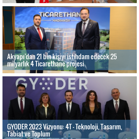
Akyapı’dan 21 bin kişiyi istihdam edecek 25
milyarlık 4 Ticarethane projesi
GYODER 2023 Vizyonu: 4T - Teknoloji, Tasarım,
Tabiat ve Toplum