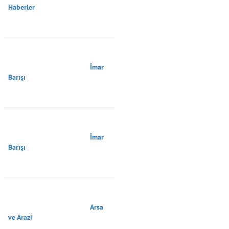
Haberler

                                        İmar 
Barışı

                                        İmar 
Barışı

                                        Arsa 
ve Arazi
