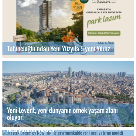
Tahincioğlu’ndan Yeni Yüzyıla 5 yeni Yıldız
Yeni Levent, yeni dünyanın örnek yaşam alanı
oluyor!
Maslak Dream by NEW INN ile gayrimenkulde yeni
nesi yatırım modeli