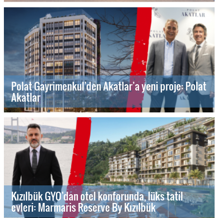
Polat Gayrimenkul’den Akatlar’a yeni proje: Polat
Akatlar
Kızılbük GYO’dan otel konforunda, lüks tatil
evleri: Marmaris Reserve By Kızılbük