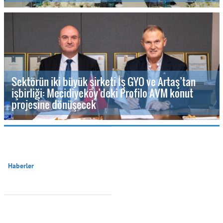
Sektörün iki büyük şirketi İş GYO ve Artaş’tan
işbirliği: Mecidiyeköy’deki Profilo AVM konut
projesine dönüşecek
Haberler
