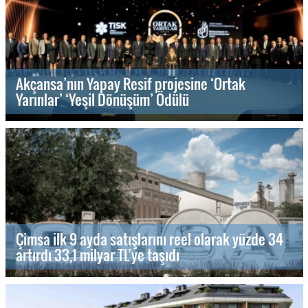
Akçansa’nın Yapay Resif projesine ‘Ortak
Yarınlar’ ‘Yeşil Dönüşüm’ Ödülü
Çimsa ilk 9 ayda satışlarını reel olarak yüzde 34
artırdı 33,1 milyar TL’ye taşıdı