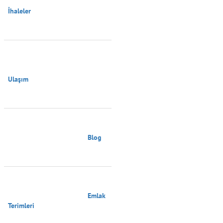
İhaleler

Ulaşım

                                        Blog

                                        Emlak 
Terimleri
