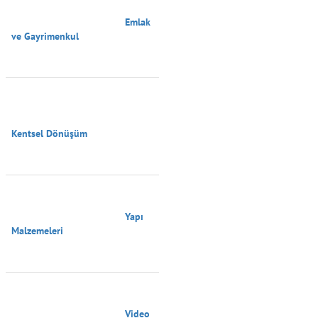
                                        Emlak 
ve Gayrimenkul

Kentsel Dönüşüm

                                        Yapı 
Malzemeleri

                                        Video 