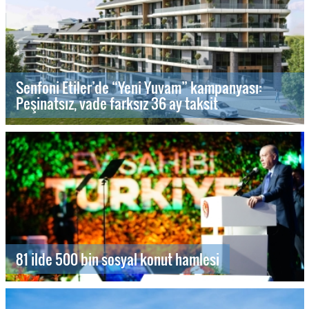
Senfoni Etiler’de “Yeni Yuvam” kampanyası:
Peşinatsız, vade farksız 36 ay taksit
81 ilde 500 bin sosyal konut hamlesi