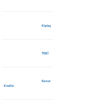
                                        Kiptaş

                                        TOKİ

                                        Konut 
Kredisi
