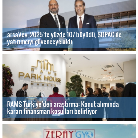
arsaVev, 2025’te yüzde 107 büyüdü, SOPAC ile
yatırımcıyı güvenceye aldı
RAMS Türkiye’den araştırma: Konut alımında
kararı finansman koşulları belirliyor