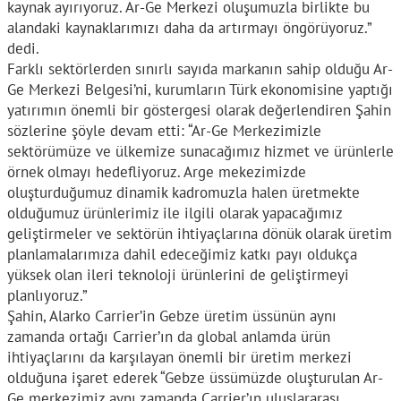
kaynak ayırıyoruz. Ar-Ge Merkezi oluşumuzla birlikte bu
alandaki kaynaklarımızı daha da artırmayı öngörüyoruz.”
dedi.
Farklı sektörlerden sınırlı sayıda markanın sahip olduğu Ar-
Ge Merkezi Belgesi’ni, kurumların Türk ekonomisine yaptığı
yatırımın önemli bir göstergesi olarak değerlendiren Şahin
sözlerine şöyle devam etti: “Ar-Ge Merkezimizle
sektörümüze ve ülkemize sunacağımız hizmet ve ürünlerle
örnek olmayı hedefliyoruz. Arge mekezimizde
oluşturduğumuz dinamik kadromuzla halen üretmekte
olduğumuz ürünlerimiz ile ilgili olarak yapacağımız
geliştirmeler ve sektörün ihtiyaçlarına dönük olarak üretim
planlamalarımıza dahil edeceğimiz katkı payı oldukça
yüksek olan ileri teknoloji ürünlerini de geliştirmeyi
planlıyoruz.”
Şahin, Alarko Carrier’in Gebze üretim üssünün aynı
zamanda ortağı Carrier’ın da global anlamda ürün
ihtiyaçlarını da karşılayan önemli bir üretim merkezi
olduğuna işaret ederek “Gebze üssümüzde oluşturulan Ar-
Ge merkezimiz aynı zamanda Carrier’ın uluslararası