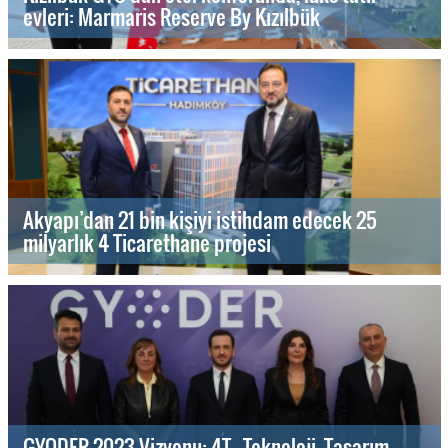
evleri: Marmaris Reserve By Kızılbük
Akyapı’dan 21 bin kişiyi istihdam edecek 25
milyarlık 4 Ticarethane projesi
GYODER 2023 Vizyonu: 4T - Teknoloji, Tasarım,