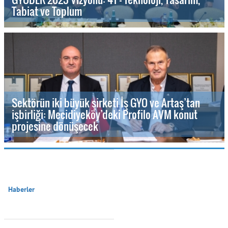
Tabiat ve Toplum
Sektörün iki büyük şirketi İş GYO ve Artaş’tan
işbirliği: Mecidiyeköy’deki Profilo AVM konut
projesine dönüşecek
Haberler
