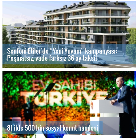
Senfoni Etiler’de “Yeni Yuvam” kampanyası:
Peşinatsız, vade farksız 36 ay taksit
81 ilde 500 bin sosyal konut hamlesi