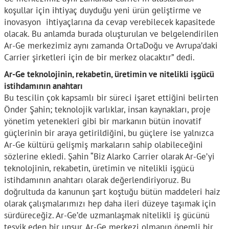
koşullar için ihtiyaç duyduğu yeni ürün geliştirme ve
inovasyon ihtiyaçlarına da cevap verebilecek kapasitede
olacak. Bu anlamda burada oluşturulan ve belgelendirilen
Ar-Ge merkezimiz aynı zamanda OrtaDoğu ve Avrupa’daki
Carrier şirketleri için de bir merkez olacaktır” dedi.
Ar-Ge teknolojinin, rekabetin, üretimin ve nitelikli işgücü
istihdamının anahtarı
Bu tescilin çok kapsamlı bir süreci işaret ettiğini belirten
Önder Şahin; teknolojik varlıklar, insan kaynakları, proje
yönetim yetenekleri gibi bir markanın bütün inovatif
güçlerinin bir araya getirildiğini, bu güçlere ise yalnızca
Ar-Ge kültürü gelişmiş markaların sahip olabileceğini
sözlerine ekledi. Şahin “Biz Alarko Carrier olarak Ar-Ge’yi
teknolojinin, rekabetin, üretimin ve nitelikli işgücü
istihdamının anahtarı olarak değerlendiriyoruz. Bu
doğrultuda da kanunun şart koştuğu bütün maddeleri haiz
olarak çalışmalarımızı hep daha ileri düzeye taşımak için
sürdüreceğiz. Ar-Ge’de uzmanlaşmak nitelikli iş gücünü
teşvik eden bir unsur. Ar-Ge merkezi olmanın önemli bir