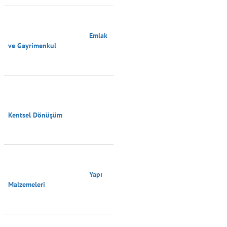
                                        Emlak 
ve Gayrimenkul

Kentsel Dönüşüm

                                        Yapı 
Malzemeleri
