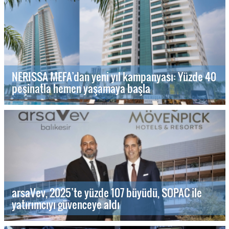
NERISSA MEFA’dan yeni yıl kampanyası: Yüzde 40
peşinatla hemen yaşamaya başla
arsaVev, 2025’te yüzde 107 büyüdü, SOPAC ile
yatırımcıyı güvenceye aldı