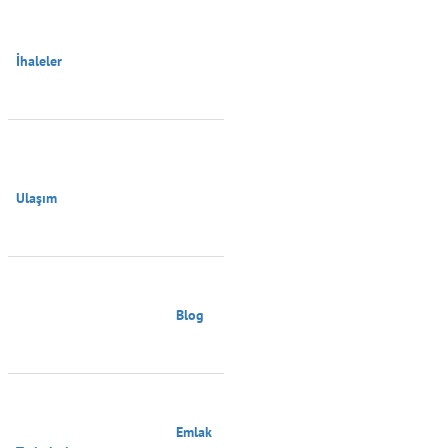
İhaleler

Ulaşım

                                        Blog

                                        Emlak 