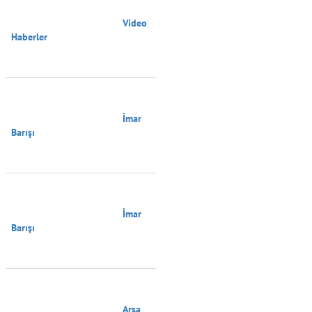
                                        Video 
Haberler

                                        İmar 
Barışı

                                        İmar 
Barışı

                                        Arsa 