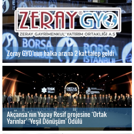
Zeray GYO’nun halka arzına 2 kat talep geldi
Akçansa’nın Yapay Resif projesine ‘Ortak
Yarınlar’ ‘Yeşil Dönüşüm’ Ödülü