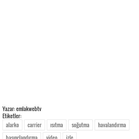
Yazar: emlakwebtv
Etiketler:
alarko
carrier
ısıtma
soğutma
havalandırma
basınçlandırma
video
izle