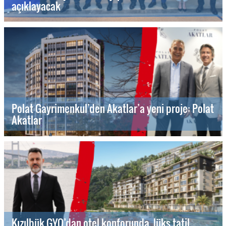
açıklayacak
Polat Gayrimenkul’den Akatlar’a yeni proje: Polat
Akatlar
Kızılbük GYO’dan otel konforunda, lüks tatil