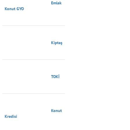
                                        Emlak 
Konut GYO

                                        Kiptaş

                                        TOKİ

                                        Konut 
Kredisi
