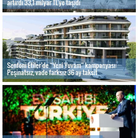
artırdı 33,1 milyar TL’ye taşıdı
Senfoni Etiler’de “Yeni Yuvam” kampanyası:
Peşinatsız, vade farksız 36 ay taksit