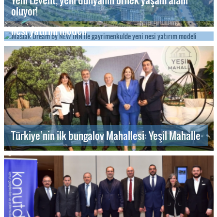
oluyor!
Maslak Dream by NEW INN ile gayrimenkulde yeni
nesi yatırım modeli
Türkiye’nin ilk bungalov Mahallesi: Yeşil Mahalle