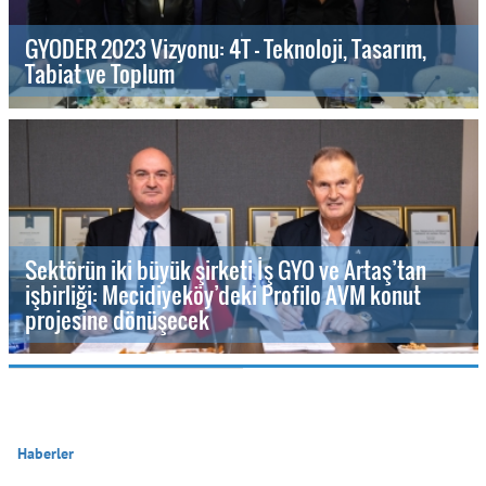
GYODER 2023 Vizyonu: 4T - Teknoloji, Tasarım,
Tabiat ve Toplum
Sektörün iki büyük şirketi İş GYO ve Artaş’tan
işbirliği: Mecidiyeköy’deki Profilo AVM konut
projesine dönüşecek
Haberler
