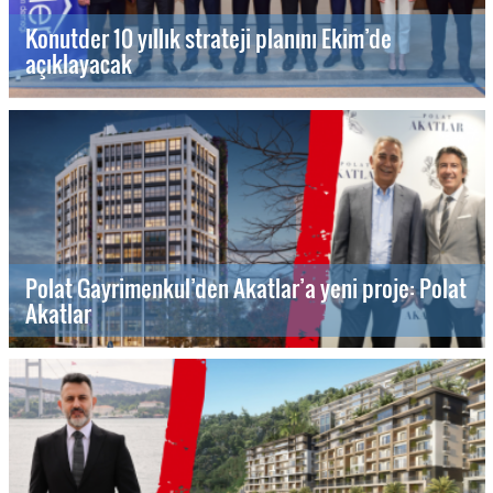
Konutder 10 yıllık strateji planını Ekim’de
açıklayacak
Polat Gayrimenkul’den Akatlar’a yeni proje: Polat
Akatlar