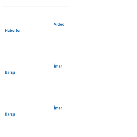
                                        Video 
Haberler

                                        İmar 
Barışı

                                        İmar 
Barışı
