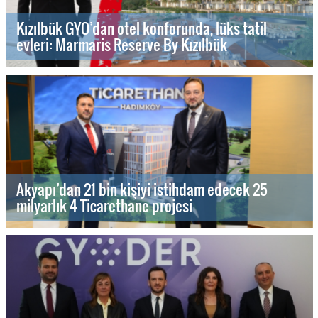
Kızılbük GYO’dan otel konforunda, lüks tatil
evleri: Marmaris Reserve By Kızılbük
Akyapı’dan 21 bin kişiyi istihdam edecek 25
milyarlık 4 Ticarethane projesi