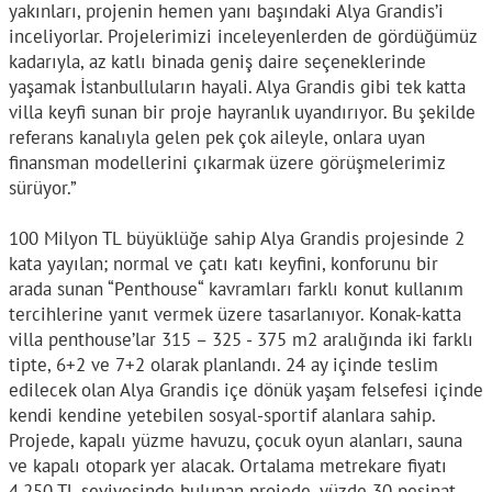
yakınları, projenin hemen yanı başındaki Alya Grandis’i
inceliyorlar. Projelerimizi inceleyenlerden de gördüğümüz
kadarıyla, az katlı binada geniş daire seçeneklerinde
yaşamak İstanbulluların hayali. Alya Grandis gibi tek katta
villa keyfi sunan bir proje hayranlık uyandırıyor. Bu şekilde
referans kanalıyla gelen pek çok aileyle, onlara uyan
finansman modellerini çıkarmak üzere görüşmelerimiz
sürüyor.”
100 Milyon TL büyüklüğe sahip Alya Grandis projesinde 2
kata yayılan; normal ve çatı katı keyfini, konforunu bir
arada sunan “Penthouse“ kavramları farklı konut kullanım
tercihlerine yanıt vermek üzere tasarlanıyor. Konak-katta
villa penthouse’lar 315 – 325 - 375 m2 aralığında iki farklı
tipte, 6+2 ve 7+2 olarak planlandı. 24 ay içinde teslim
edilecek olan Alya Grandis içe dönük yaşam felsefesi içinde
kendi kendine yetebilen sosyal-sportif alanlara sahip.
Projede, kapalı yüzme havuzu, çocuk oyun alanları, sauna
ve kapalı otopark yer alacak. Ortalama metrekare fiyatı
4.250 TL seviyesinde bulunan projede, yüzde 30 peşinat,