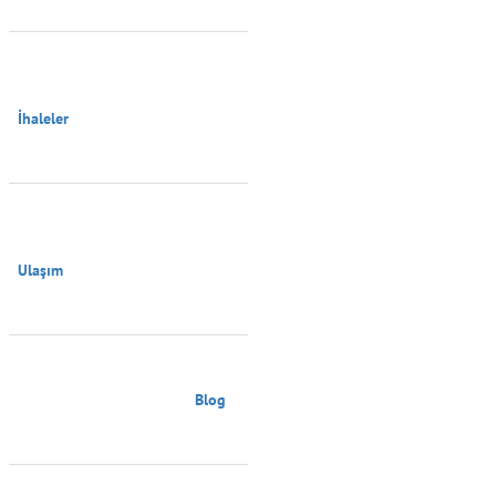
İhaleler

Ulaşım

                                        Blog
