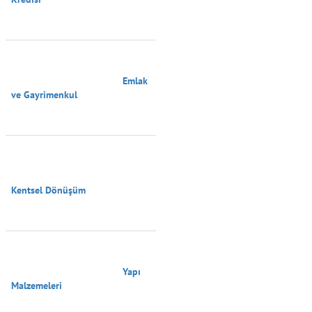
                                        Emlak 
ve Gayrimenkul

Kentsel Dönüşüm

                                        Yapı 
Malzemeleri
