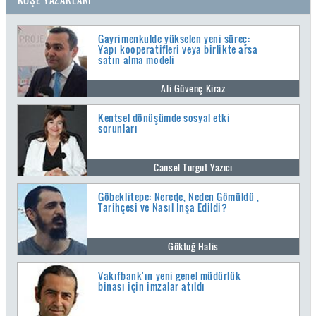
Gayrimenkulde yükselen yeni süreç:
Yapı kooperatifleri veya birlikte arsa
satın alma modeli
Ali Güvenç Kiraz
Kentsel dönüşümde sosyal etki
sorunları
Cansel Turgut Yazıcı
Göbeklitepe: Nerede, Neden Gömüldü ,
Tarihçesi ve Nasıl İnşa Edildi?
Göktuğ Halis
Vakıfbank'ın yeni genel müdürlük
binası için imzalar atıldı