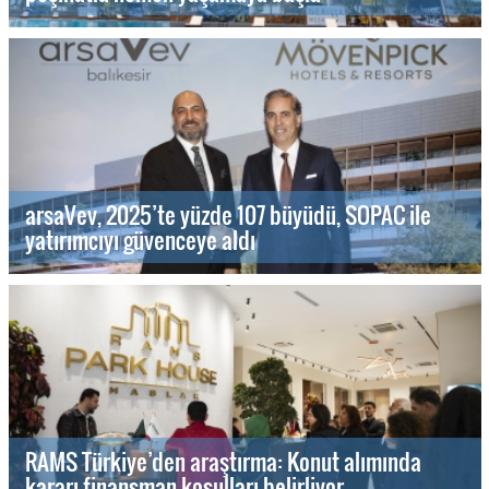
arsaVev, 2025’te yüzde 107 büyüdü, SOPAC ile
yatırımcıyı güvenceye aldı
RAMS Türkiye’den araştırma: Konut alımında
kararı finansman koşulları belirliyor