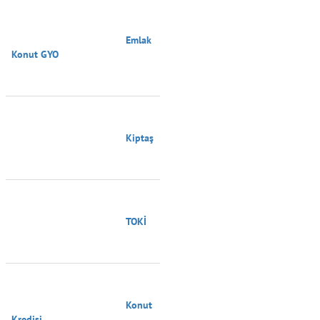
                                        Emlak 
Konut GYO

                                        Kiptaş

                                        TOKİ

                                        Konut 
Kredisi
