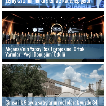
Zeray GYO’nun halka arzına 2 kat talep geldi
Akçansa’nın Yapay Resif projesine ‘Ortak
Yarınlar’ ‘Yeşil Dönüşüm’ Ödülü
Çimsa ilk 9 ayda satışlarını reel olarak yüzde 34