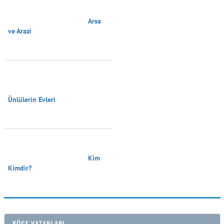
                                        Arsa 
ve Arazi

Ünlülerin Evleri

                                        Kim 
Kimdir?

KÖŞE YAZARLARI