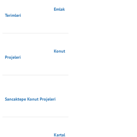
                                        Emlak 
Terimleri

                                        Konut 
Projeleri

Sancaktepe Konut Projeleri

                                        Kartal 