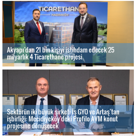
Akyapı’dan 21 bin kişiyi istihdam edecek 25
milyarlık 4 Ticarethane projesi
Sektörün iki büyük şirketi İş GYO ve Artaş’tan
işbirliği: Mecidiyeköy’deki Profilo AVM konut
projesine dönüşecek