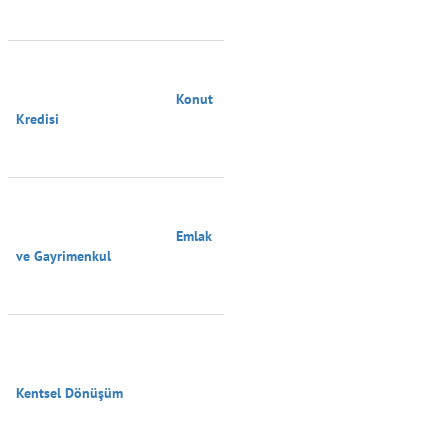
                                        Konut 
Kredisi

                                        Emlak 
ve Gayrimenkul

Kentsel Dönüşüm
