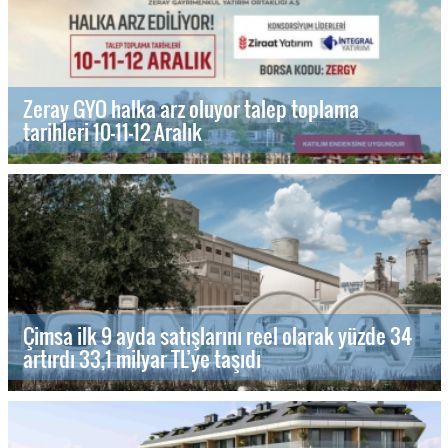
Zeray GYO halka arz oluyor talep toplama
tarihleri 10-11-12 Aralık
Çimsa ilk 9 ayda satışlarını reel olarak yüzde 34
artırdı 33,1 milyar TL’ye taşıdı