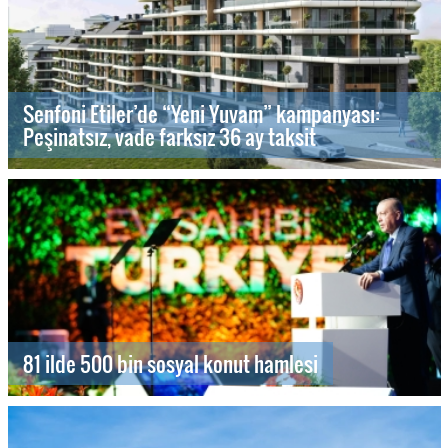
Senfoni Etiler’de “Yeni Yuvam” kampanyası:
Peşinatsız, vade farksız 36 ay taksit
81 ilde 500 bin sosyal konut hamlesi