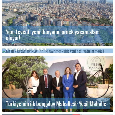
Yeni Levent, yeni dünyanın örnek yaşam alanı
oluyor!
Maslak Dream by NEW INN ile gayrimenkulde yeni
nesi yatırım modeli
Türkiye’nin ilk bungalov Mahallesi: Yeşil Mahalle