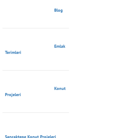
                                        Blog

                                        Emlak 
Terimleri

                                        Konut 
Projeleri

Sancaktepe Konut Projeleri
