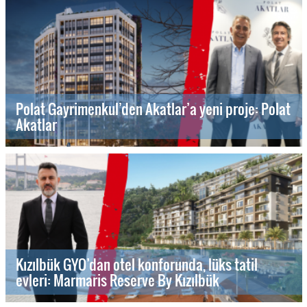
Polat Gayrimenkul’den Akatlar’a yeni proje: Polat
Akatlar
Kızılbük GYO’dan otel konforunda, lüks tatil
evleri: Marmaris Reserve By Kızılbük