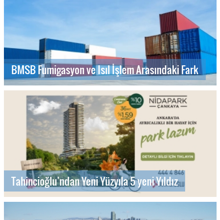
BMSB Fumigasyon ve Isıl İşlem Arasındaki Fark
Tahincioğlu’ndan Yeni Yüzyıla 5 yeni Yıldız