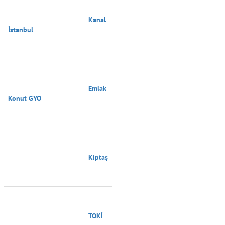
                                        Kanal 
İstanbul

                                        Emlak 
Konut GYO

                                        Kiptaş

                                        TOKİ
