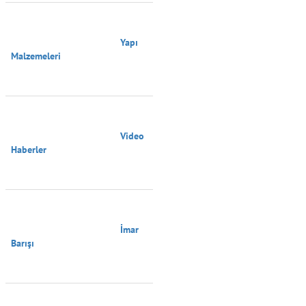
                                        Yapı 
Malzemeleri

                                        Video 
Haberler

                                        İmar 
Barışı
