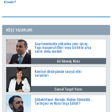
Kimdir?

KÖŞE YAZARLARI
Gayrimenkulde yükselen yeni süreç:
Yapı kooperatifleri veya birlikte arsa
satın alma modeli
Ali Güvenç Kiraz
Kentsel dönüşümde sosyal etki
sorunları
Cansel Turgut Yazıcı
Göbeklitepe: Nerede, Neden Gömüldü ,
Tarihçesi ve Nasıl İnşa Edildi?