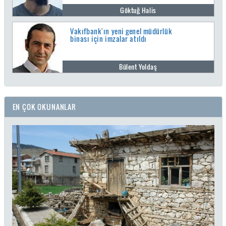
Göktuğ Halis
Vakıfbank'ın yeni genel müdürlük
binası için imzalar atıldı
Bülent Yoldaş
EN ÇOK OKUNANLAR