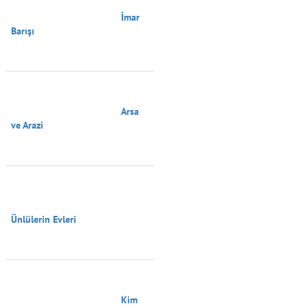
                                        İmar 
Barışı

                                        Arsa 
ve Arazi

Ünlülerin Evleri

                                        Kim 