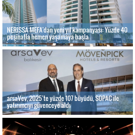
NERISSA MEFA’dan yeni yıl kampanyası: Yüzde 40
peşinatla hemen yaşamaya başla
arsaVev, 2025’te yüzde 107 büyüdü, SOPAC ile
yatırımcıyı güvenceye aldı