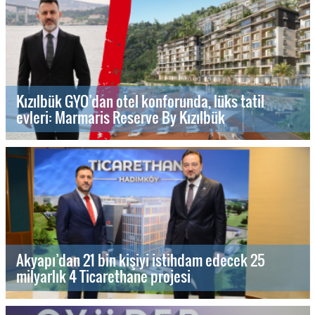
Kızılbük GYO’dan otel konforunda, lüks tatil
evleri: Marmaris Reserve By Kızılbük
Akyapı’dan 21 bin kişiyi istihdam edecek 25
milyarlık 4 Ticarethane projesi