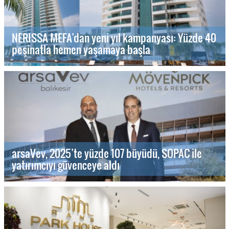
NERISSA MEFA’dan yeni yıl kampanyası: Yüzde 40
peşinatla hemen yaşamaya başla
arsaVev, 2025’te yüzde 107 büyüdü, SOPAC ile
yatırımcıyı güvenceye aldı