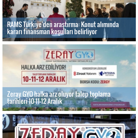
RAMS Türkiye’den araştırma: Konut alımında
kararı finansman koşulları belirliyor
Zeray GYO halka arz oluyor talep toplama
tarihleri 10-11-12 Aralık