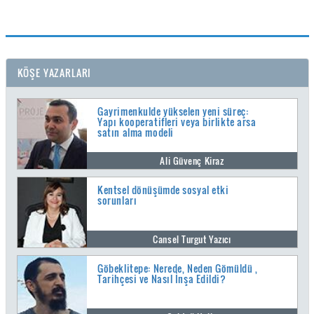
KÖŞE YAZARLARI
Gayrimenkulde yükselen yeni süreç:
Yapı kooperatifleri veya birlikte arsa
satın alma modeli
Ali Güvenç Kiraz
Kentsel dönüşümde sosyal etki
sorunları
Cansel Turgut Yazıcı
Göbeklitepe: Nerede, Neden Gömüldü ,
Tarihçesi ve Nasıl İnşa Edildi?