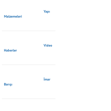
                                        Yapı 
Malzemeleri

                                        Video 
Haberler

                                        İmar 
Barışı
