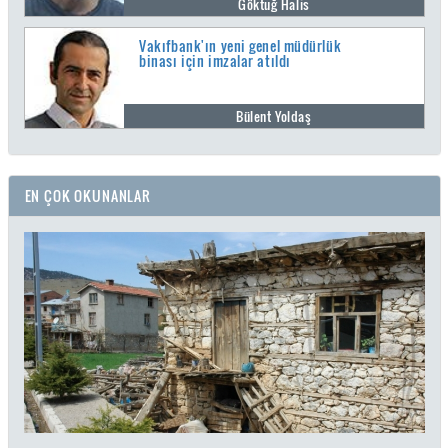
Göktuğ Halis
Vakıfbank'ın yeni genel müdürlük
binası için imzalar atıldı
Bülent Yoldaş
EN ÇOK OKUNANLAR