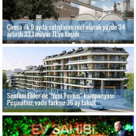
Çimsa ilk 9 ayda satışlarını reel olarak yüzde 34
artırdı 33,1 milyar TL’ye taşıdı
Senfoni Etiler’de “Yeni Yuvam” kampanyası:
Peşinatsız, vade farksız 36 ay taksit