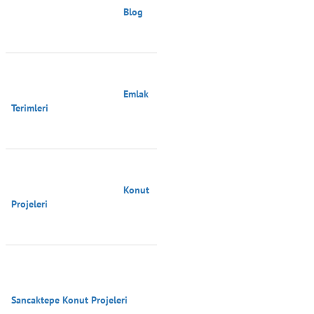
                                        Blog

                                        Emlak 
Terimleri

                                        Konut 
Projeleri

Sancaktepe Konut Projeleri
