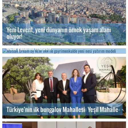
Yeni Levent, yeni dünyanın örnek yaşam alanı
oluyor!
Maslak Dream by NEW INN ile gayrimenkulde yeni
nesi yatırım modeli
Türkiye’nin ilk bungalov Mahallesi: Yeşil Mahalle