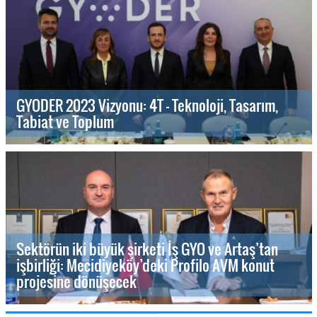
GYODER 2023 Vizyonu: 4T - Teknoloji, Tasarım,
Tabiat ve Toplum
Sektörün iki büyük şirketi İş GYO ve Artaş’tan
işbirliği: Mecidiyeköy’deki Profilo AVM konut
projesine dönüşecek