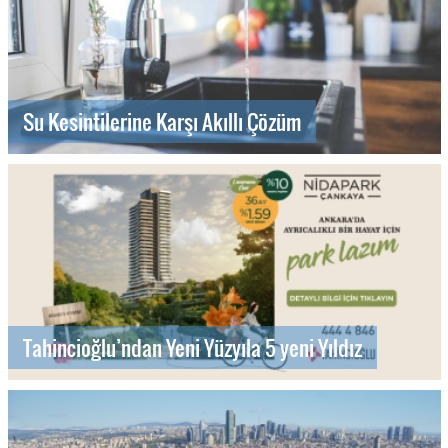
Su Kesintilerine Karşı Akıllı Çözüm
Tahincioğlu’ndan Yeni Yüzyıla 5 yeni Yıldız