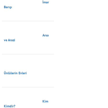
                                        İmar 
Barışı

                                        Arsa 
ve Arazi

Ünlülerin Evleri

                                        Kim 
Kimdir?
