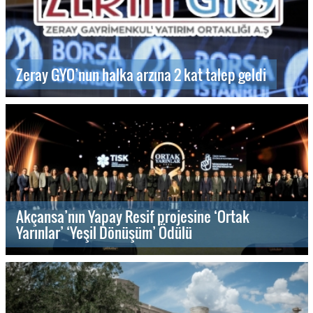
Zeray GYO’nun halka arzına 2 kat talep geldi
Akçansa’nın Yapay Resif projesine ‘Ortak
Yarınlar’ ‘Yeşil Dönüşüm’ Ödülü