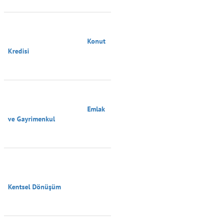
                                        Konut 
Kredisi

                                        Emlak 
ve Gayrimenkul

Kentsel Dönüşüm
