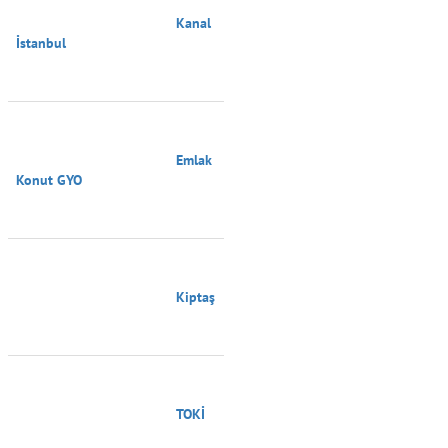
                                        Kanal 
İstanbul

                                        Emlak 
Konut GYO

                                        Kiptaş

                                        TOKİ
