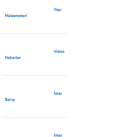
                                        Yapı 
Malzemeleri

                                        Video 
Haberler

                                        İmar 
Barışı

                                        İmar 