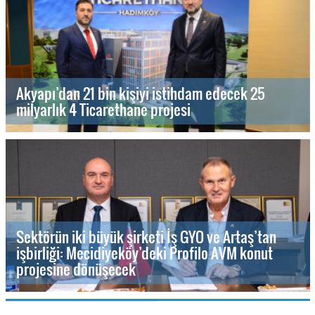
Akyapı’dan 21 bin kişiyi istihdam edecek 25
milyarlık 4 Ticarethane projesi
Sektörün iki büyük şirketi İş GYO ve Artaş’tan
işbirliği: Mecidiyeköy’deki Profilo AVM konut
projesine dönüşecek