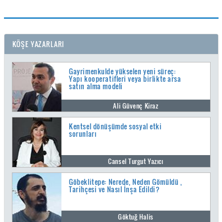
KÖŞE YAZARLARI
Gayrimenkulde yükselen yeni süreç:
Yapı kooperatifleri veya birlikte arsa
satın alma modeli
Ali Güvenç Kiraz
Kentsel dönüşümde sosyal etki
sorunları
Cansel Turgut Yazıcı
Göbeklitepe: Nerede, Neden Gömüldü ,
Tarihçesi ve Nasıl İnşa Edildi?
Göktuğ Halis