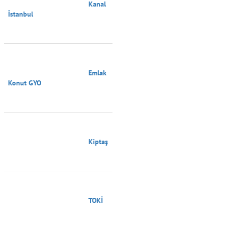
                                        Kanal 
İstanbul

                                        Emlak 
Konut GYO

                                        Kiptaş

                                        TOKİ
