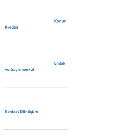
                                        Konut 
Kredisi

                                        Emlak 
ve Gayrimenkul

Kentsel Dönüşüm
