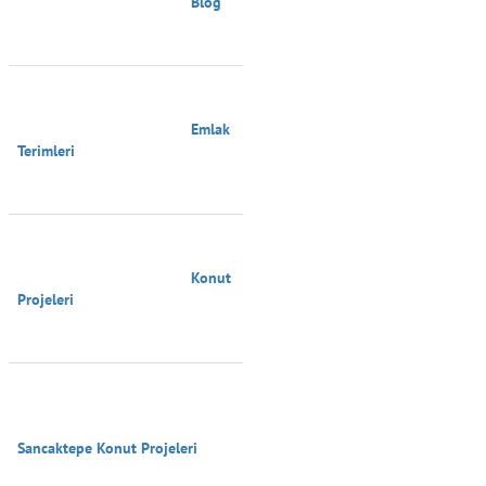
                                        Blog

                                        Emlak 
Terimleri

                                        Konut 
Projeleri

Sancaktepe Konut Projeleri
