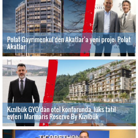
Polat Gayrimenkul’den Akatlar’a yeni proje: Polat
Akatlar
Kızılbük GYO’dan otel konforunda, lüks tatil
evleri: Marmaris Reserve By Kızılbük