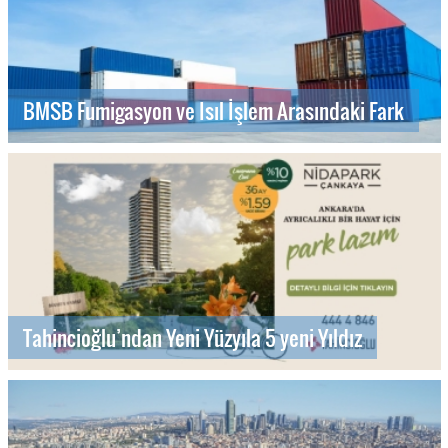
BMSB Fumigasyon ve Isıl İşlem Arasındaki Fark
Tahincioğlu’ndan Yeni Yüzyıla 5 yeni Yıldız