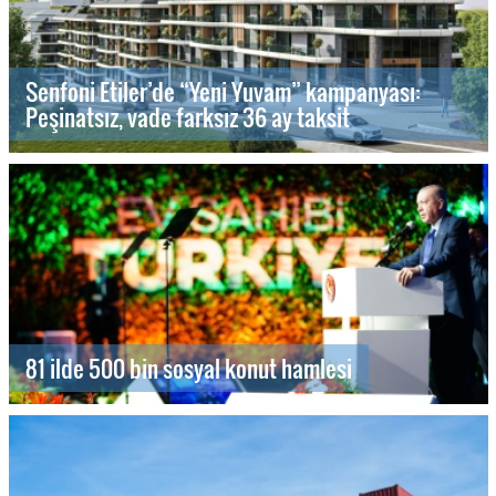
Senfoni Etiler’de “Yeni Yuvam” kampanyası:
Peşinatsız, vade farksız 36 ay taksit
81 ilde 500 bin sosyal konut hamlesi