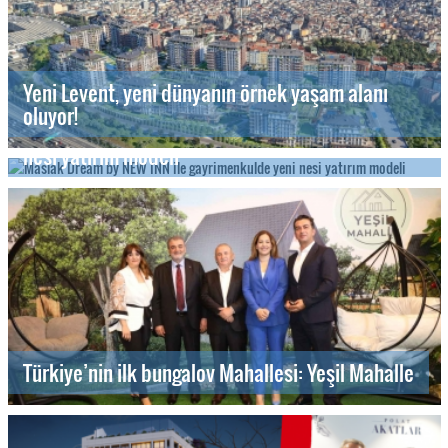
Yeni Levent, yeni dünyanın örnek yaşam alanı
oluyor!
Maslak Dream by NEW INN ile gayrimenkulde yeni
nesi yatırım modeli
Türkiye’nin ilk bungalov Mahallesi: Yeşil Mahalle