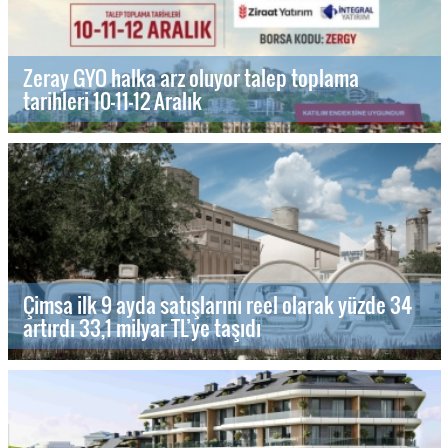
Zeray GYO halka arz oluyor talep toplama
tarihleri 10-11-12 Aralık
Çimsa ilk 9 ayda satışlarını reel olarak yüzde 34
artırdı 33,1 milyar TL’ye taşıdı