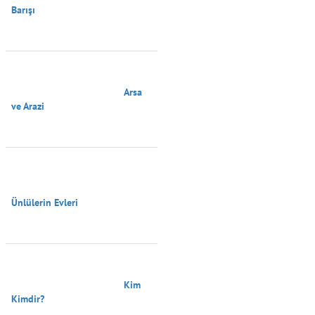
Barışı

                                        Arsa 
ve Arazi

Ünlülerin Evleri

                                        Kim 
Kimdir?
