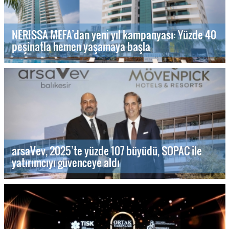
NERISSA MEFA’dan yeni yıl kampanyası: Yüzde 40
peşinatla hemen yaşamaya başla
arsaVev, 2025’te yüzde 107 büyüdü, SOPAC ile
yatırımcıyı güvenceye aldı