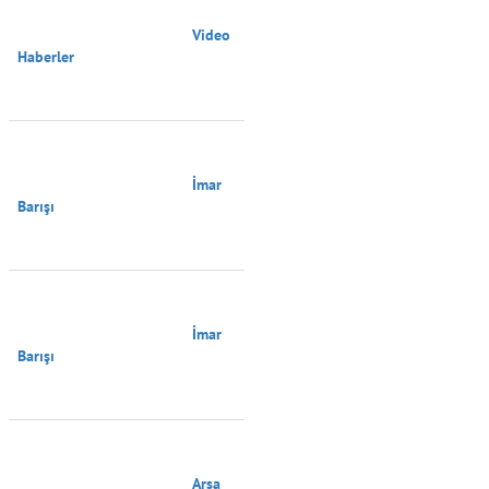
                                        Video 
Haberler

                                        İmar 
Barışı

                                        İmar 
Barışı

                                        Arsa 