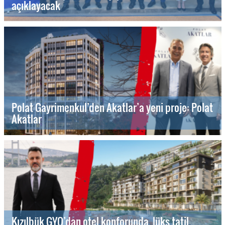
açıklayacak
Polat Gayrimenkul’den Akatlar’a yeni proje: Polat
Akatlar
Kızılbük GYO’dan otel konforunda, lüks tatil