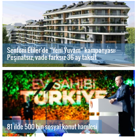
Senfoni Etiler’de “Yeni Yuvam” kampanyası:
Peşinatsız, vade farksız 36 ay taksit
81 ilde 500 bin sosyal konut hamlesi