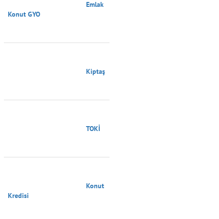
                                        Emlak 
Konut GYO

                                        Kiptaş

                                        TOKİ

                                        Konut 
Kredisi
