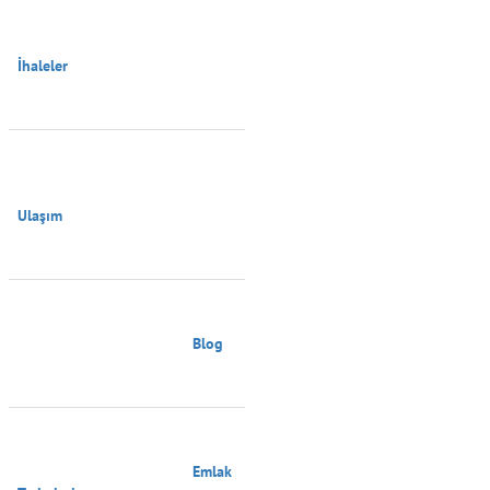
İhaleler

Ulaşım

                                        Blog

                                        Emlak 