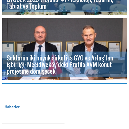
Tabiat ve Toplum
Sektörün iki büyük şirketi İş GYO ve Artaş’tan
işbirliği: Mecidiyeköy’deki Profilo AVM konut
projesine dönüşecek
Haberler
