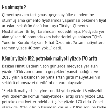
Ne olmuştu?
Çimentoya zam tartışması geçen ay ülke gündemine
oturmuş ama çimento fiyatlarında yaşanması beklenen fiyat
artışları sektörün öncü kuruluşu Türkiye Çimento
Müstahsilleri Birliği tarafından reddedilmişti. Medyada yer
alan yüzde 40 oranında zam haberlerini yalanlayan TÇMB
Yönetim Kurulu Başkanı Nihat Özdemir: "Artan maliyetlere
rağmen yüzde 40 zam yok..." dedi.
Kömür yüzde 182, petrokok maliyeti yüzde 170 arttı
Başkan Nihat Özdemir, son günlerde medyada yer alan
yüzde 40'lık zam oranının gerçekleri yansıtmadığını ve
2018 yılının başından bu yana artan girdi maliyetlerinin
sektörü olumsuz etkilediğini de vurgulayarak:
“Elektrik maliyeti ise yine son iki yılda yüzde 76 yükseldi.
Aynı dönemde kömür maliyetindeki artış oranı yüzde 182,
petrokok maliyetlerindeki artış ise yüzde 170 oldu. Genel
olarak da 2016 yılının başından Kasım 2018’in sonuna kadar