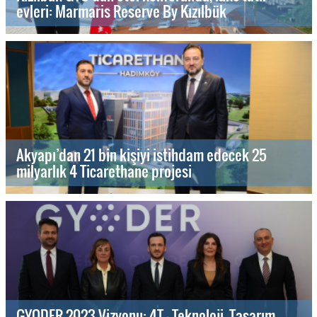
evleri: Marmaris Reserve By Kızılbük
Akyapı’dan 21 bin kişiyi istihdam edecek 25
milyarlık 4 Ticarethane projesi
GYODER 2023 Vizyonu: 4T - Teknoloji, Tasarım,