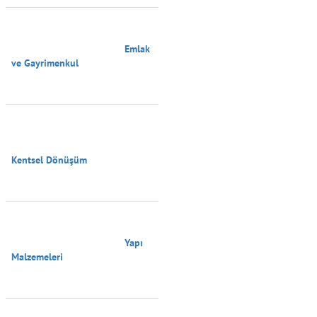
                                        Emlak 
ve Gayrimenkul

Kentsel Dönüşüm

                                        Yapı 
Malzemeleri
