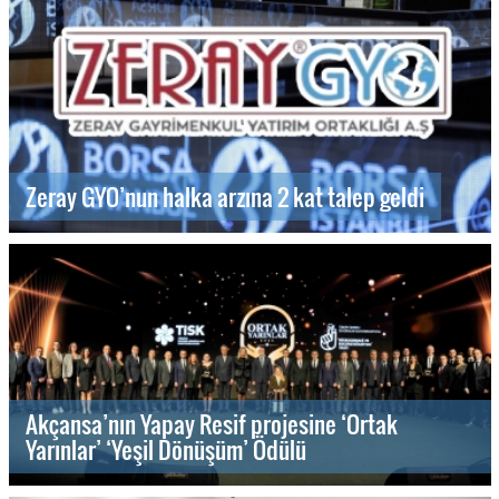
Zeray GYO’nun halka arzına 2 kat talep geldi
Akçansa’nın Yapay Resif projesine ‘Ortak
Yarınlar’ ‘Yeşil Dönüşüm’ Ödülü