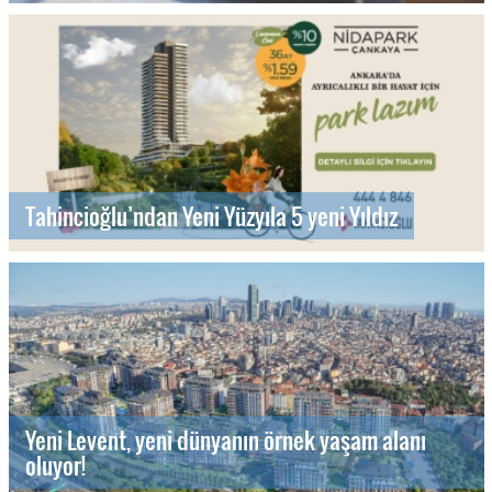
Tahincioğlu’ndan Yeni Yüzyıla 5 yeni Yıldız
Yeni Levent, yeni dünyanın örnek yaşam alanı
oluyor!
Maslak Dream by NEW INN ile gayrimenkulde yeni