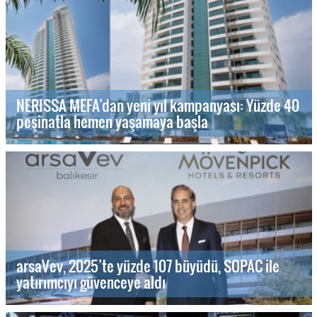
NERISSA MEFA’dan yeni yıl kampanyası: Yüzde 40
peşinatla hemen yaşamaya başla
arsaVev, 2025’te yüzde 107 büyüdü, SOPAC ile
yatırımcıyı güvenceye aldı