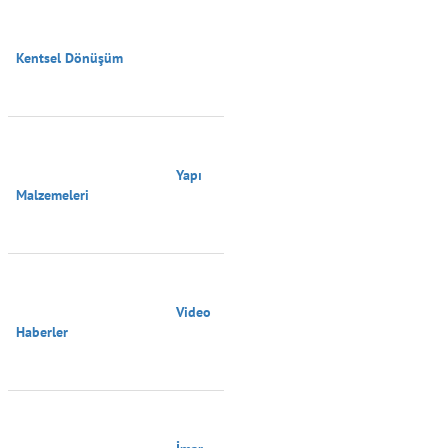
Kentsel Dönüşüm

                                        Yapı 
Malzemeleri

                                        Video 
Haberler
