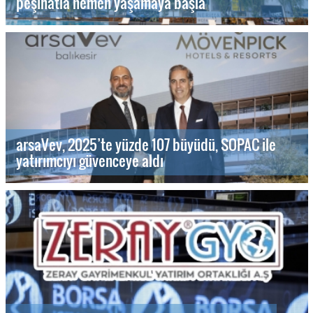
peşinatla hemen yaşamaya başla
arsaVev, 2025’te yüzde 107 büyüdü, SOPAC ile
yatırımcıyı güvenceye aldı