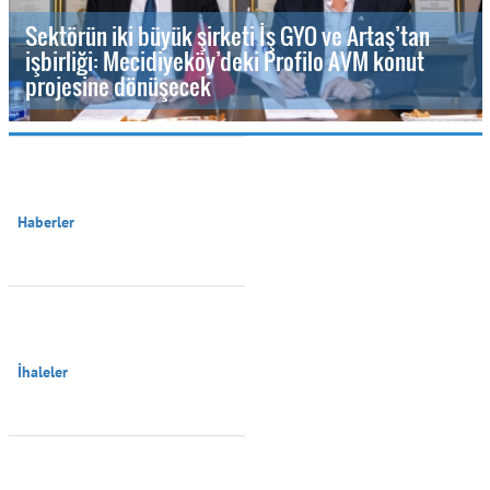
Sektörün iki büyük şirketi İş GYO ve Artaş’tan
işbirliği: Mecidiyeköy’deki Profilo AVM konut
projesine dönüşecek
Haberler

İhaleler
