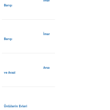
                                        İmar 
Barışı

                                        İmar 
Barışı

                                        Arsa 
ve Arazi

Ünlülerin Evleri
