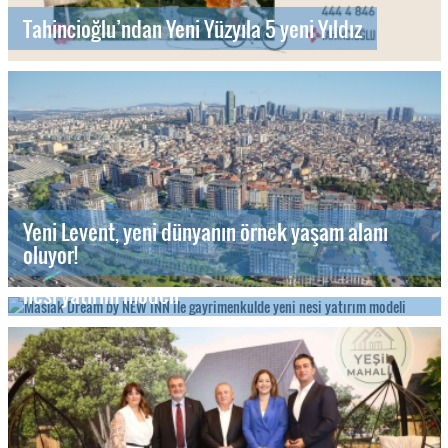
Tahincioğlu’ndan Yeni Yüzyıla 5 yeni Yıldız
Yeni Levent, yeni dünyanın örnek yaşam alanı
oluyor!
Maslak Dream by NEW INN ile gayrimenkulde yeni
nesi yatırım modeli