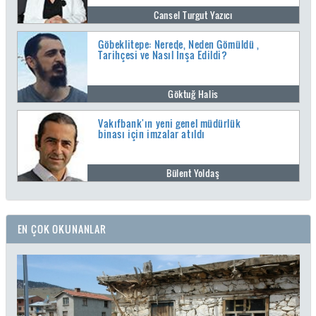
Cansel Turgut Yazıcı
Göbeklitepe: Nerede, Neden Gömüldü ,
Tarihçesi ve Nasıl İnşa Edildi?
Göktuğ Halis
Vakıfbank'ın yeni genel müdürlük
binası için imzalar atıldı
Bülent Yoldaş
EN ÇOK OKUNANLAR