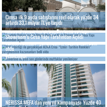
Çimsa ilk 9 ayda satışlarını reel olarak yüzde 34
artırdı 33,1 milyar TL’ye taşıdı
Anadolu Yakası’nın En Büyük Parke ve Kapı
Showroom'u Cesa Yapı Tarafından Açıldı
DYO işbirliği ile gerçekleşen AURA Crea: “İzmir:
Tarihin Renkleri” yarışmasının kazananları belli
oldu
Silverline ile yılın son günlerinde mutfaklar
yenileniyor
NERISSA MEFA’dan yeni yıl kampanyası: Yüzde 40