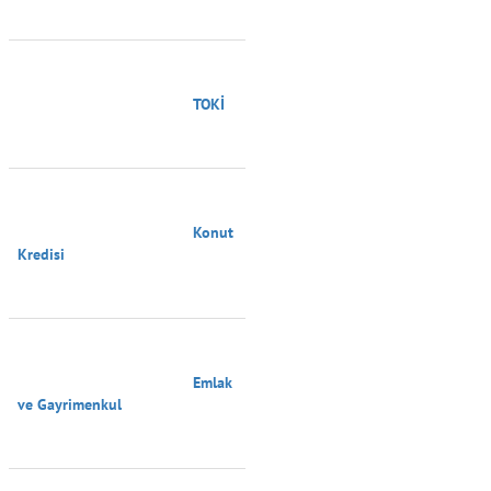
                                        TOKİ

                                        Konut 
Kredisi

                                        Emlak 
ve Gayrimenkul
