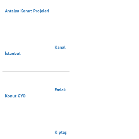
Antalya Konut Projeleri

                                        Kanal 
İstanbul

                                        Emlak 
Konut GYO

                                        Kiptaş
