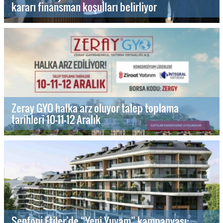
kararı finansman koşulları belirliyor
Zeray GYO halka arz oluyor talep toplama
tarihleri 10-11-12 Aralık
Senfoni Etiler’de “Yeni Yuvam” kampanyası: