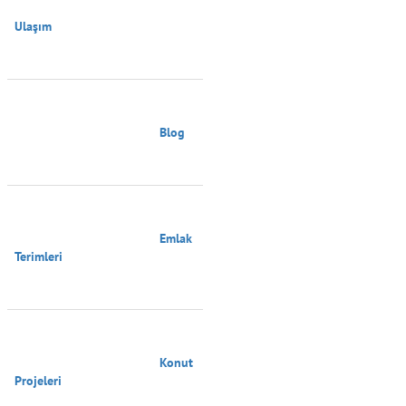
Ulaşım

                                        Blog

                                        Emlak 
Terimleri

                                        Konut 
Projeleri
