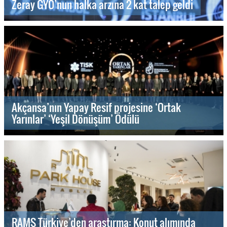
Zeray GYO’nun halka arzına 2 kat talep geldi
Akçansa’nın Yapay Resif projesine ‘Ortak
Yarınlar’ ‘Yeşil Dönüşüm’ Ödülü
RAMS Türkiye’den araştırma: Konut alımında