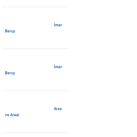
                                        İmar 
Barışı

                                        İmar 
Barışı

                                        Arsa 
ve Arazi
