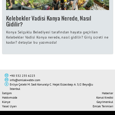
Kelebekler Vadisi Konya Nerede, Nasıl
Gidilir?
Konya Selçuklu Belediyesi tarafından hayata geçirilen
Kelebekler Vadisi Konya nerede, nasıl gidilir? Giriş ücreti ne
kadar? detaylar bu yazımızda!
+90 532 235 6223
info@emlakwebtv.com
Evliya Çelebi M. Sadi Konuralp C. Nejat Eczacıbaşı A. 5/2 Beyoğlu
İstanbul
İletişim
Haberler
Hakkımızda
Konut Kredisi
Künye
Gayrimenkul
Yasal Uyarı
Emlak Terimleri