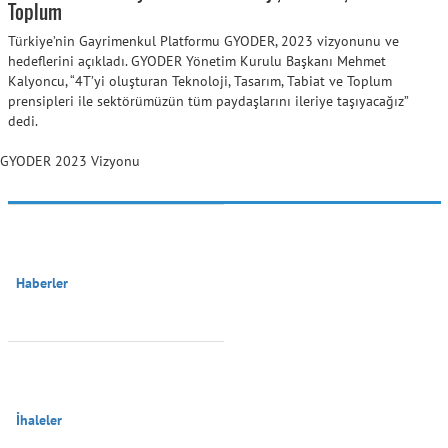
Toplum
Türkiye’nin Gayrimenkul Platformu GYODER, 2023 vizyonunu ve
hedeflerini açıkladı. GYODER Yönetim Kurulu Başkanı Mehmet
Kalyoncu, “4T’yi oluşturan Teknoloji, Tasarım, Tabiat ve Toplum
prensipleri ile sektörümüzün tüm paydaşlarını ileriye taşıyacağız”
dedi.
GYODER 2023 Vizyonu
Haberler

İhaleler
