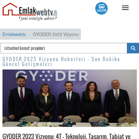
Toggle
navigat
Emlakwebtv
GYODER 2023 Vizyonu
GYODER 2023 Vizyonu Haberleri - Son Dakika
Güncel Gelişmeleri
GYODER 2023 Vizyonu: 4T - Teknoloji, Tasarım, Tabiat ve