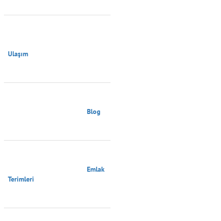
Ulaşım

                                        Blog

                                        Emlak 
Terimleri
