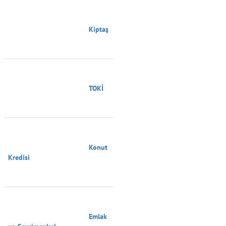
                                        Kiptaş

                                        TOKİ

                                        Konut 
Kredisi

                                        Emlak 