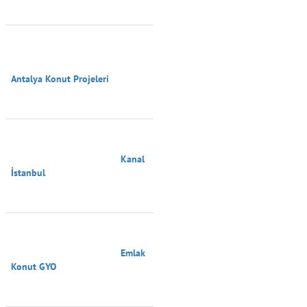
Antalya Konut Projeleri

                                        Kanal 
İstanbul

                                        Emlak 
Konut GYO
