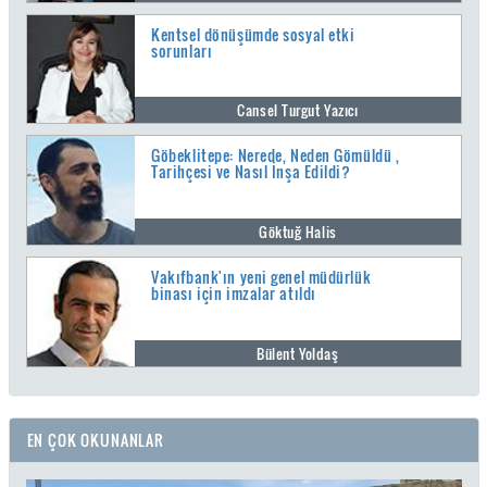
Kentsel dönüşümde sosyal etki
sorunları
Cansel Turgut Yazıcı
Göbeklitepe: Nerede, Neden Gömüldü ,
Tarihçesi ve Nasıl İnşa Edildi?
Göktuğ Halis
Vakıfbank'ın yeni genel müdürlük
binası için imzalar atıldı
Bülent Yoldaş
EN ÇOK OKUNANLAR