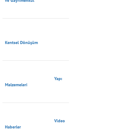
ve Gayrimenkul

Kentsel Dönüşüm

                                        Yapı 
Malzemeleri

                                        Video 
Haberler
