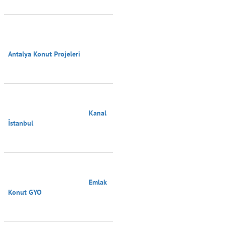
Antalya Konut Projeleri

                                        Kanal 
İstanbul

                                        Emlak 
Konut GYO
