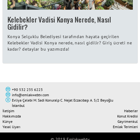
Kelebekler Vadisi Konya Nerede, Nasıl
Gidilir?
Konya Selçuklu Belediyesi tarafından hayata geçirilen
Kelebekler Vadisi Konya nerede, nasıl gidilir? Giriş ücreti ne
kadar? detaylar bu yazımızda!
+90 532 235 6223
info@emlakwebtv.com
Evliya Çelebi M. Sadi Konuralp C. Nejat Eczacıbaşı A. 5/2 Beyoğlu
İstanbul
İletişim
Haberler
Hakkımızda
Konut Kredisi
Künye
Gayrimenkul
Yasal Uyarı
Emlak Terimleri
© 2019 Emlakwebtv