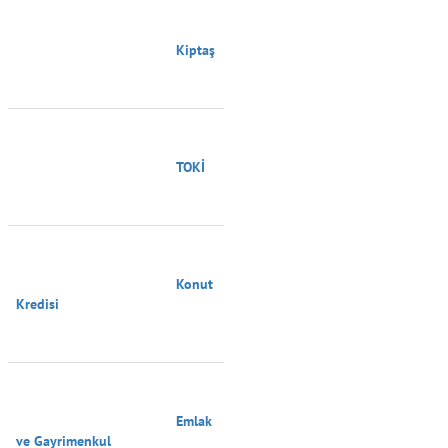
                                        Kiptaş

                                        TOKİ

                                        Konut 
Kredisi

                                        Emlak 
ve Gayrimenkul
