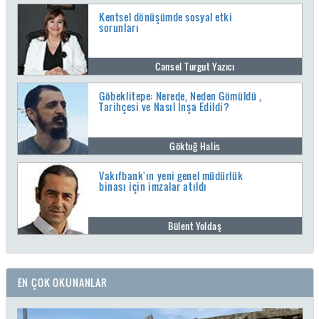
Kentsel dönüşümde sosyal etki
sorunları
Cansel Turgut Yazıcı
Göbeklitepe: Nerede, Neden Gömüldü ,
Tarihçesi ve Nasıl İnşa Edildi?
Göktuğ Halis
Vakıfbank'ın yeni genel müdürlük
binası için imzalar atıldı
Bülent Yoldaş
EN ÇOK OKUNANLAR