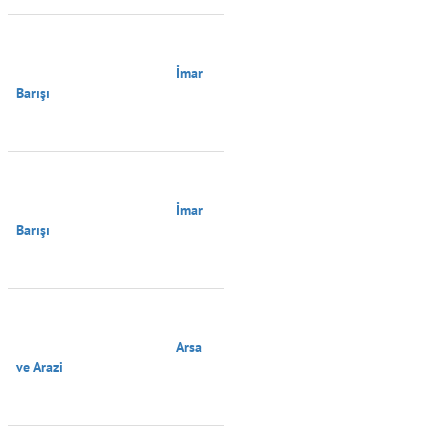
                                        İmar 
Barışı

                                        İmar 
Barışı

                                        Arsa 
ve Arazi
