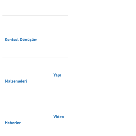
Kentsel Dönüşüm

                                        Yapı 
Malzemeleri

                                        Video 
Haberler
