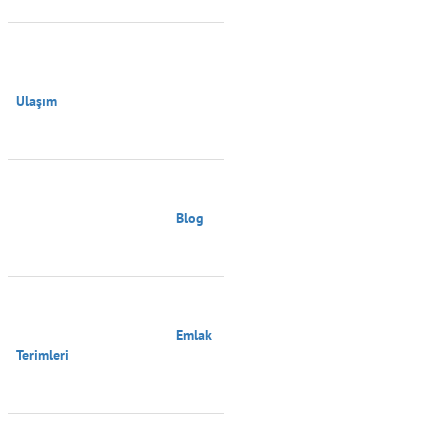
Ulaşım

                                        Blog

                                        Emlak 
Terimleri
