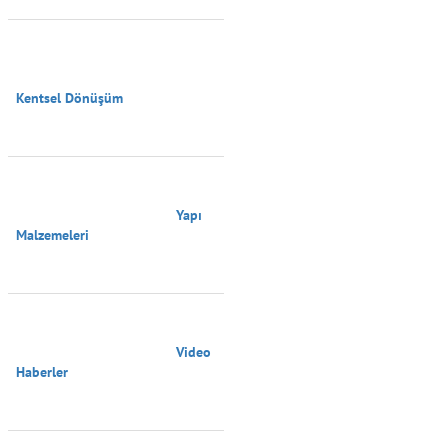
Kentsel Dönüşüm

                                        Yapı 
Malzemeleri

                                        Video 
Haberler
