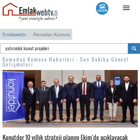
Toggle
navigat
Emlakwebtv
Ramadan Kumova
Ramadan Kumova Haberleri - Son Dakika Güncel
Gelişmeleri
Konutder 10 yıllık strateji planını Ekim’de açıklayacak