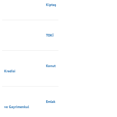
                                        Kiptaş

                                        TOKİ

                                        Konut 
Kredisi

                                        Emlak 
ve Gayrimenkul
