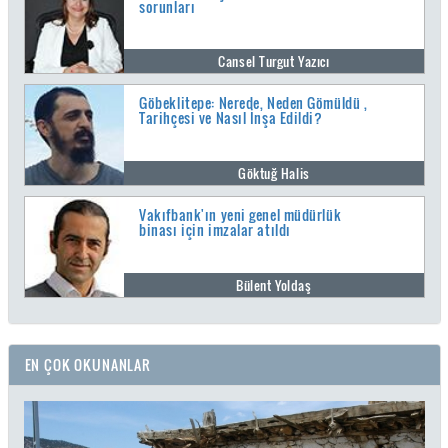
sorunları
Cansel Turgut Yazıcı
Göbeklitepe: Nerede, Neden Gömüldü ,
Tarihçesi ve Nasıl İnşa Edildi?
Göktuğ Halis
Vakıfbank'ın yeni genel müdürlük
binası için imzalar atıldı
Bülent Yoldaş
EN ÇOK OKUNANLAR