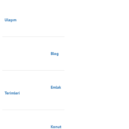
Ulaşım

                                        Blog

                                        Emlak 
Terimleri

                                        Konut 