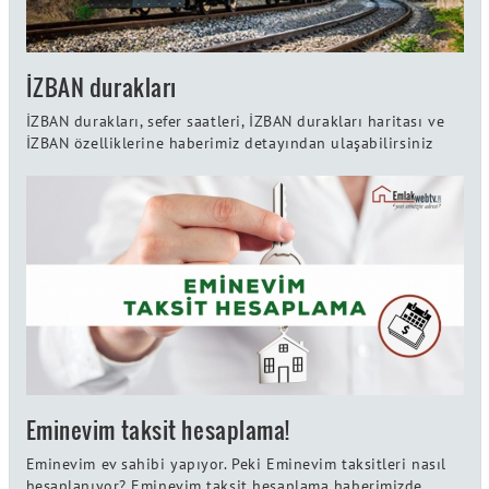
İZBAN durakları
İZBAN durakları, sefer saatleri, İZBAN durakları haritası ve
İZBAN özelliklerine haberimiz detayından ulaşabilirsiniz
Eminevim taksit hesaplama!
Eminevim ev sahibi yapıyor. Peki Eminevim taksitleri nasıl
hesaplanıyor? Eminevim taksit hesaplama haberimizde