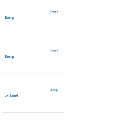
                                        İmar 
Barışı

                                        İmar 
Barışı

                                        Arsa 
ve Arazi
