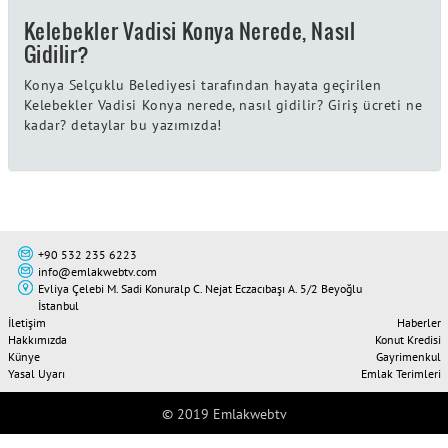
Kelebekler Vadisi Konya Nerede, Nasıl
Gidilir?
Konya Selçuklu Belediyesi tarafından hayata geçirilen
Kelebekler Vadisi Konya nerede, nasıl gidilir? Giriş ücreti ne
kadar? detaylar bu yazımızda!
+90 532 235 6223
info@emlakwebtv.com
Evliya Çelebi M. Sadi Konuralp C. Nejat Eczacıbaşı A. 5/2 Beyoğlu
İstanbul
İletişim
Haberler
Hakkımızda
Konut Kredisi
Künye
Gayrimenkul
Yasal Uyarı
Emlak Terimleri
© 2019 Emlakwebtv