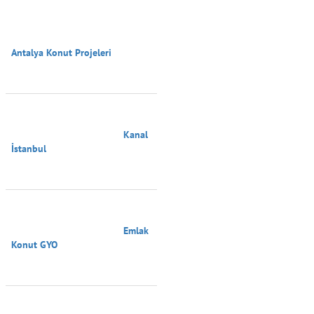
Antalya Konut Projeleri

                                        Kanal 
İstanbul

                                        Emlak 
Konut GYO
