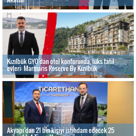
Kızılbük GYO’dan otel konforunda, lüks tatil
evleri: Marmaris Reserve By Kızılbük
Akyapı’dan 21 bin kişiyi istihdam edecek 25