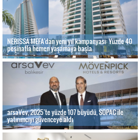
NERISSA MEFA’dan yeni yıl kampanyası: Yüzde 40
peşinatla hemen yaşamaya başla
arsaVev, 2025’te yüzde 107 büyüdü, SOPAC ile
yatırımcıyı güvenceye aldı