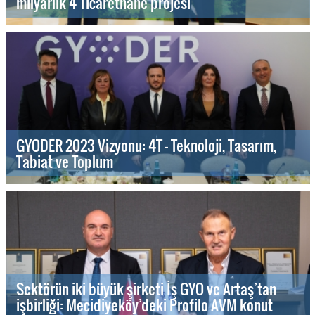
milyarlık 4 Ticarethane projesi
GYODER 2023 Vizyonu: 4T - Teknoloji, Tasarım,
Tabiat ve Toplum
Sektörün iki büyük şirketi İş GYO ve Artaş’tan
işbirliği: Mecidiyeköy’deki Profilo AVM konut