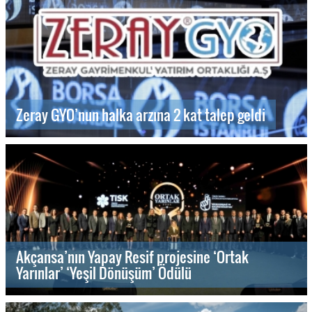
Zeray GYO’nun halka arzına 2 kat talep geldi
Akçansa’nın Yapay Resif projesine ‘Ortak
Yarınlar’ ‘Yeşil Dönüşüm’ Ödülü