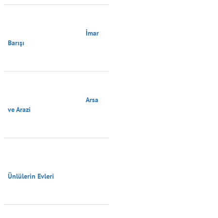
                                        İmar 
Barışı

                                        Arsa 
ve Arazi

Ünlülerin Evleri
