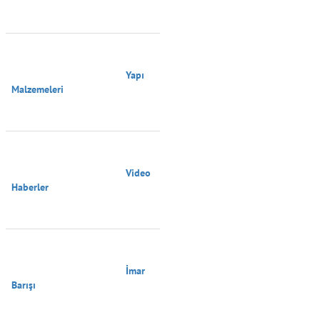
                                        Yapı 
Malzemeleri

                                        Video 
Haberler

                                        İmar 
Barışı
