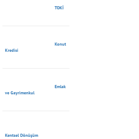
                                        TOKİ

                                        Konut 
Kredisi

                                        Emlak 
ve Gayrimenkul

Kentsel Dönüşüm
