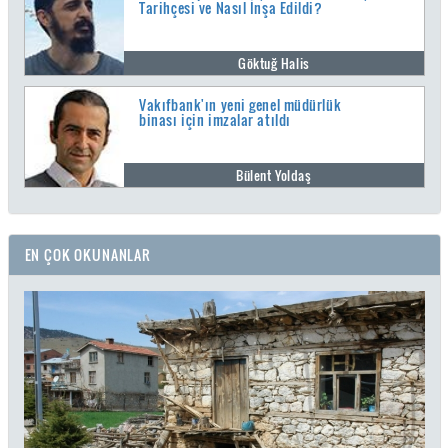
Tarihçesi ve Nasıl İnşa Edildi?
Göktuğ Halis
Vakıfbank'ın yeni genel müdürlük
binası için imzalar atıldı
Bülent Yoldaş
EN ÇOK OKUNANLAR