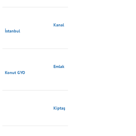
                                        Kanal 
İstanbul

                                        Emlak 
Konut GYO

                                        Kiptaş
