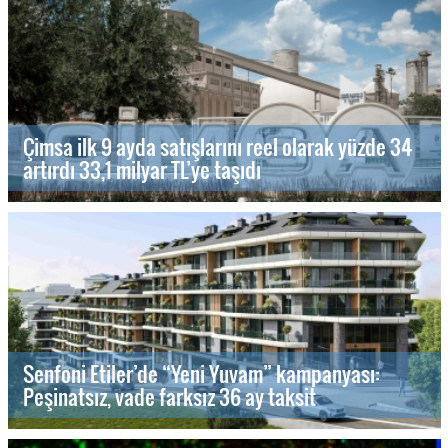
Çimsa ilk 9 ayda satışlarını reel olarak yüzde 34
artırdı 33,1 milyar TL’ye taşıdı
Senfoni Etiler’de “Yeni Yuvam” kampanyası:
Peşinatsız, vade farksız 36 ay taksit