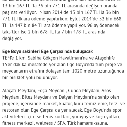
13 bin 167 TL ila 36 bin 771 TL arasında değişen oranda
peşinat veriliyor. Nisan 2014'de 13 bin 167 TL ila 36 bin
771 TL ilk ara ödeme yapılırken; Eylül 2014'de 52 bin 668
TL ila 147 bin 84 TL ara ödeme yapılıyor. 96 ay ödenecek
taksitler ise 2 bin 678 TL ila 7 bin 478 TL arasında
değişiyor.
Ege Boyu sakinleri Ege Çarşısı’nda buluşacak
TEM’e 1 km, Sabiha Gökçen Havalimanı’na ve Ataşehir’e
15’er dakika mesafede yer alan Ege Boyu’nda tüm proje ve
meydanların etrafını dolaşan tam 1020 metre uzunluğunda
bir bisiklet yolu bulunuyor.
Alaçatı Meydanı, Foça Meydanı, Cunda Meydanı, Asos
Meydanı, Bitez Meydanı ve Dalyan Meydanı’na sahip olan
projede; içerisinde market, kuaför, kuru temizleme, terzi ve
restoran olan Ege Çarşısı da yer alacak. Ege Boyu’nda spor
aktiviteleri için ise tenis kortları, yürüyüş ve koşu yolları,
fitness merkezi, welness / SPA, Türk hamamı-sauna,