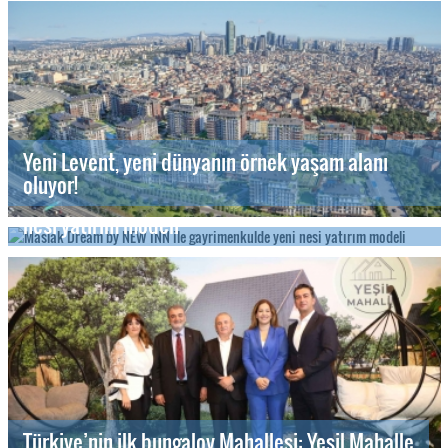
Yeni Levent, yeni dünyanın örnek yaşam alanı
oluyor!
Maslak Dream by NEW INN ile gayrimenkulde yeni
nesi yatırım modeli
Türkiye’nin ilk bungalov Mahallesi: Yeşil Mahalle