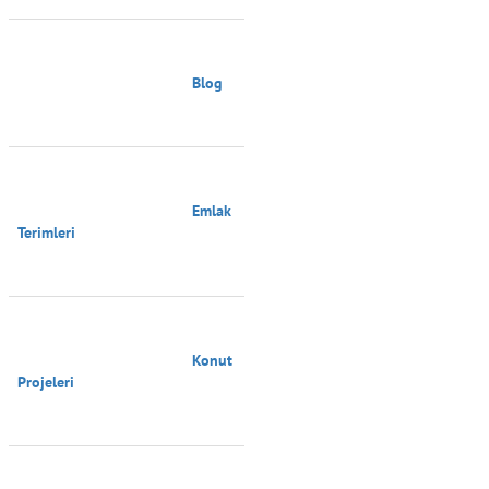
                                        Blog

                                        Emlak 
Terimleri

                                        Konut 
Projeleri
