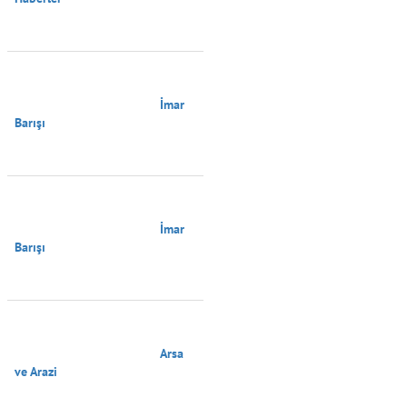
                                        İmar 
Barışı

                                        İmar 
Barışı

                                        Arsa 
ve Arazi
