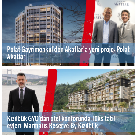
Polat Gayrimenkul’den Akatlar’a yeni proje: Polat
Akatlar
Kızılbük GYO’dan otel konforunda, lüks tatil
evleri: Marmaris Reserve By Kızılbük