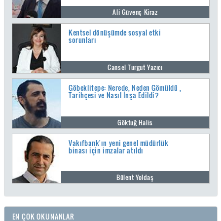
Ali Güvenç Kiraz
Kentsel dönüşümde sosyal etki
sorunları
Cansel Turgut Yazıcı
Göbeklitepe: Nerede, Neden Gömüldü ,
Tarihçesi ve Nasıl İnşa Edildi?
Göktuğ Halis
Vakıfbank'ın yeni genel müdürlük
binası için imzalar atıldı
Bülent Yoldaş
EN ÇOK OKUNANLAR