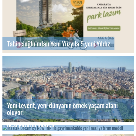
Tahincioğlu’ndan Yeni Yüzyıla 5 yeni Yıldız
Yeni Levent, yeni dünyanın örnek yaşam alanı
oluyor!
Maslak Dream by NEW INN ile gayrimenkulde yeni
nesi yatırım modeli