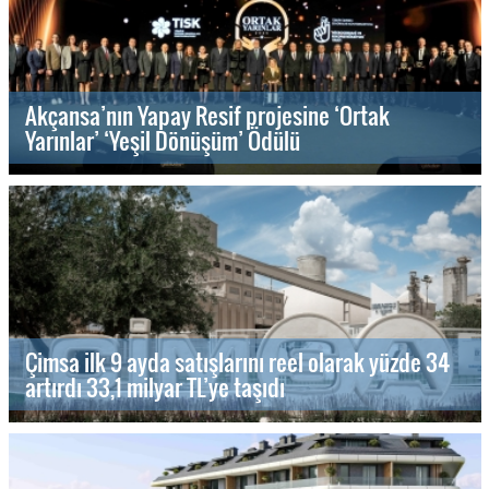
Akçansa’nın Yapay Resif projesine ‘Ortak
Yarınlar’ ‘Yeşil Dönüşüm’ Ödülü
Çimsa ilk 9 ayda satışlarını reel olarak yüzde 34
artırdı 33,1 milyar TL’ye taşıdı