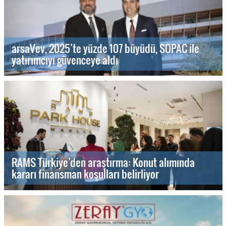
arsaVev, 2025’te yüzde 107 büyüdü, SOPAC ile
yatırımcıyı güvenceye aldı
RAMS Türkiye’den araştırma: Konut alımında
kararı finansman koşulları belirliyor