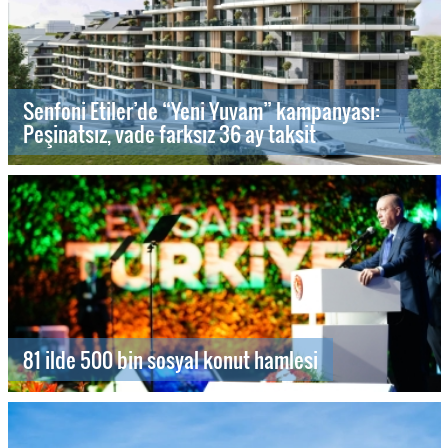
Senfoni Etiler’de “Yeni Yuvam” kampanyası:
Peşinatsız, vade farksız 36 ay taksit
81 ilde 500 bin sosyal konut hamlesi