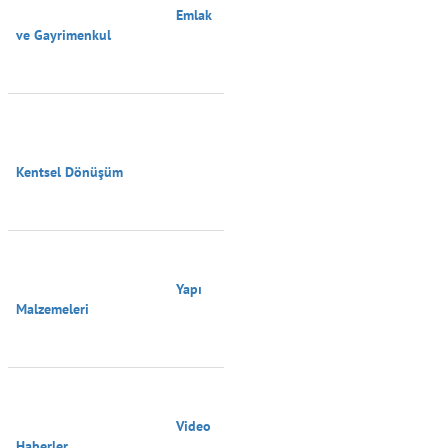
                                        Emlak 
ve Gayrimenkul

Kentsel Dönüşüm

                                        Yapı 
Malzemeleri

                                        Video 
Haberler
