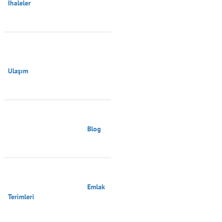
İhaleler

Ulaşım

                                        Blog

                                        Emlak 
Terimleri
