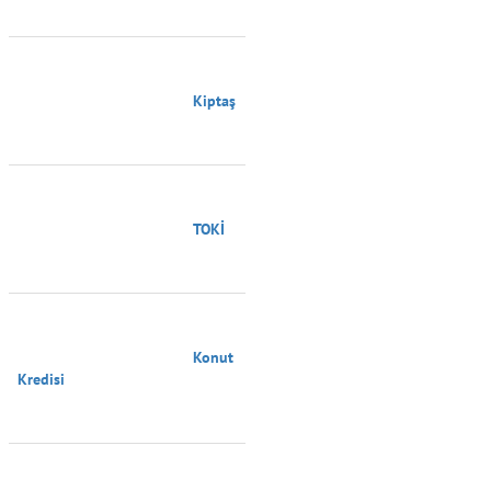
                                        Kiptaş

                                        TOKİ

                                        Konut 
Kredisi
