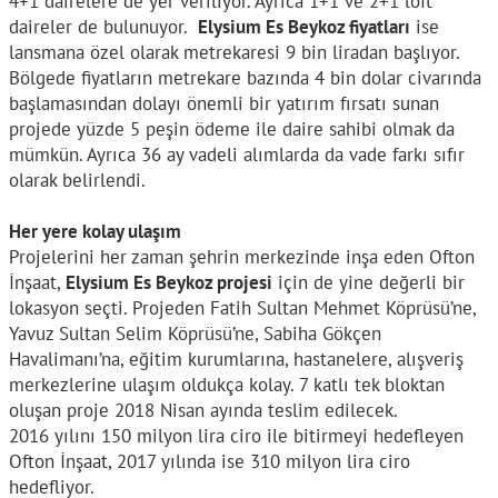
4+1 dairelere de yer veriliyor. Ayrıca 1+1 ve 2+1 loft
daireler de bulunuyor.
Elysium Es Beykoz fiyatları
ise
lansmana özel olarak metrekaresi 9 bin liradan başlıyor.
Bölgede fiyatların metrekare bazında 4 bin dolar civarında
başlamasından dolayı önemli bir yatırım fırsatı sunan
projede yüzde 5 peşin ödeme ile daire sahibi olmak da
mümkün. Ayrıca 36 ay vadeli alımlarda da vade farkı sıfır
olarak belirlendi.
Her yere kolay ulaşım
Projelerini her zaman şehrin merkezinde inşa eden Ofton
İnşaat,
Elysium Es Beykoz projesi
için de yine değerli bir
lokasyon seçti. Projeden Fatih Sultan Mehmet Köprüsü’ne,
Yavuz Sultan Selim Köprüsü’ne, Sabiha Gökçen
Havalimanı’na, eğitim kurumlarına, hastanelere, alışveriş
merkezlerine ulaşım oldukça kolay. 7 katlı tek bloktan
oluşan proje 2018 Nisan ayında teslim edilecek.
2016 yılını 150 milyon lira ciro ile bitirmeyi hedefleyen
Ofton İnşaat, 2017 yılında ise 310 milyon lira ciro
hedefliyor.