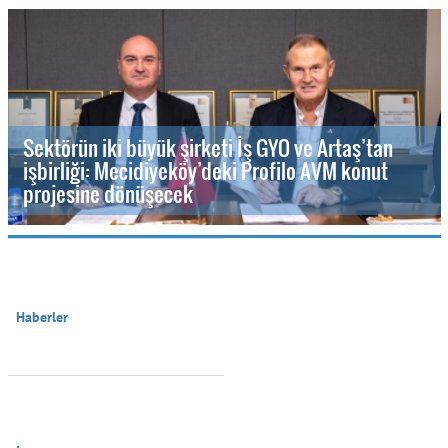
Sektörün iki büyük şirketi İş GYO ve Artaş’tan
işbirliği: Mecidiyeköy’deki Profilo AVM konut
projesine dönüşecek
Haberler
