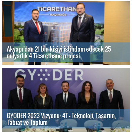
Akyapı’dan 21 bin kişiyi istihdam edecek 25
milyarlık 4 Ticarethane projesi
GYODER 2023 Vizyonu: 4T - Teknoloji, Tasarım,
Tabiat ve Toplum