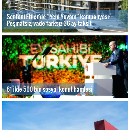
Senfoni Etiler’de “Yeni Yuvam” kampanyası:
Peşinatsız, vade farksız 36 ay taksit
81 ilde 500 bin sosyal konut hamlesi