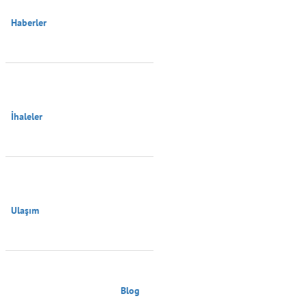
Haberler

İhaleler

Ulaşım

                                        Blog
