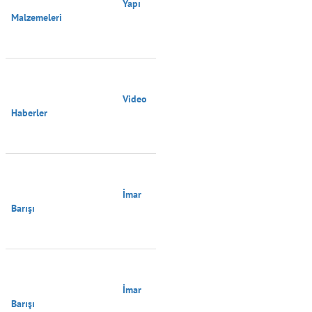
                                        Yapı 
Malzemeleri

                                        Video 
Haberler

                                        İmar 
Barışı

                                        İmar 
Barışı
