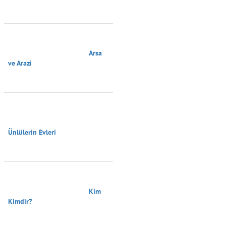
                                        Arsa 
ve Arazi

Ünlülerin Evleri

                                        Kim 
Kimdir?
