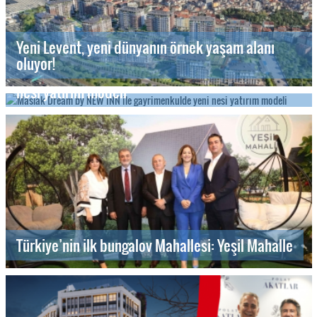
Yeni Levent, yeni dünyanın örnek yaşam alanı
oluyor!
Maslak Dream by NEW INN ile gayrimenkulde yeni
nesi yatırım modeli
Türkiye’nin ilk bungalov Mahallesi: Yeşil Mahalle