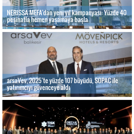
NERISSA MEFA’dan yeni yıl kampanyası: Yüzde 40
peşinatla hemen yaşamaya başla
arsaVev, 2025’te yüzde 107 büyüdü, SOPAC ile
yatırımcıyı güvenceye aldı