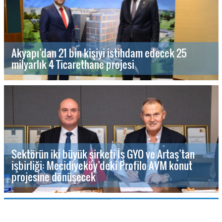
Akyapı’dan 21 bin kişiyi istihdam edecek 25
milyarlık 4 Ticarethane projesi
Sektörün iki büyük şirketi İş GYO ve Artaş’tan
işbirliği: Mecidiyeköy’deki Profilo AVM konut
projesine dönüşecek