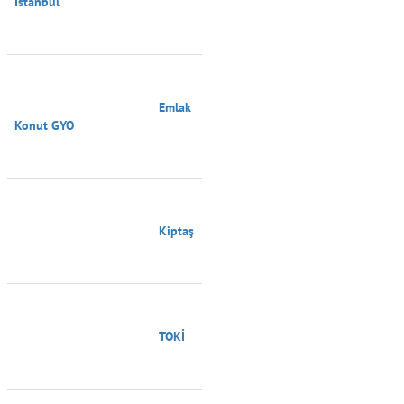
İstanbul

                                        Emlak 
Konut GYO

                                        Kiptaş

                                        TOKİ
