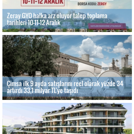
Zeray GYO halka arz oluyor talep toplama
tarihleri 10-11-12 Aralık
Çimsa ilk 9 ayda satışlarını reel olarak yüzde 34
artırdı 33,1 milyar TL’ye taşıdı