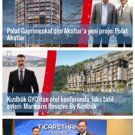
Polat Gayrimenkul’den Akatlar’a yeni proje: Polat
Akatlar
Kızılbük GYO’dan otel konforunda, lüks tatil
evleri: Marmaris Reserve By Kızılbük