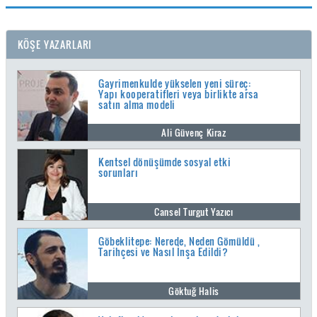
KÖŞE YAZARLARI
Gayrimenkulde yükselen yeni süreç:
Yapı kooperatifleri veya birlikte arsa
satın alma modeli
Ali Güvenç Kiraz
Kentsel dönüşümde sosyal etki
sorunları
Cansel Turgut Yazıcı
Göbeklitepe: Nerede, Neden Gömüldü ,
Tarihçesi ve Nasıl İnşa Edildi?
Göktuğ Halis