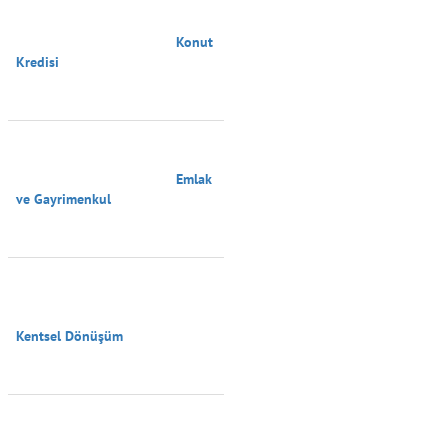
                                        Konut 
Kredisi

                                        Emlak 
ve Gayrimenkul

Kentsel Dönüşüm
