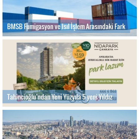
BMSB Fumigasyon ve Isıl İşlem Arasındaki Fark
Tahincioğlu’ndan Yeni Yüzyıla 5 yeni Yıldız