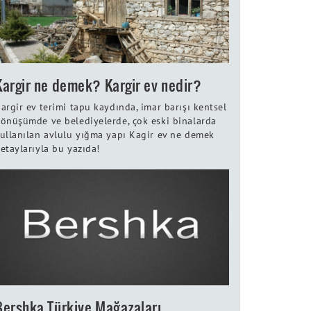
Kargir ne demek? Kargir ev nedir?
argir ev terimi tapu kaydında, imar barışı kentsel
önüşümde ve belediyelerde, çok eski binalarda
ullanılan avlulu yığma yapı Kagir ev ne demek
etaylarıyla bu yazıda!
Bershka Türkiye Mağazaları