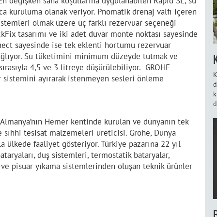
. En değişken saha koşullarına uygulanabilen Rapid SL, su
ca kuruluma olanak veriyor. Pnomatik drenaj valfı içeren
istemleri olmak üzere üç farklı rezervuar seçeneği
kFix tasarımı ve iki adet duvar monte noktası sayesinde
ect sayesinde ise tek eklenti hortumu rezervuar
bağlıyor. Su tüketimini minimum düzeyde tutmak ve
ırasıyla 4,5 ve 3 litreye düşürülebiliyor. GROHE
K
r sistemini ayırarak istenmeyen sesleri önleme
d
k
d
n Almanya’nın Hemer kentinde kurulan ve dünyanın tek
 sıhhi tesisat malzemeleri üreticisi. Grohe, Dünya
la ülkede faaliyet gösteriyor. Türkiye pazarına 22 yıl
taryaları, duş sistemleri, termostatik bataryalar,
 ve pisuar yıkama sistemlerinden oluşan teknik ürünler