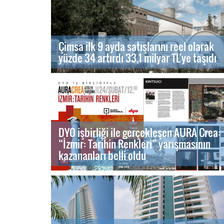
Çimsa ilk 9 ayda satışlarını reel olarak
yüzde 34 artırdı 33,1 milyar TL’ye taşıdı
DYO işbirliği ile gerçekleşen AURA Crea:
“İzmir: Tarihin Renkleri” yarışmasının
kazananları belli oldu