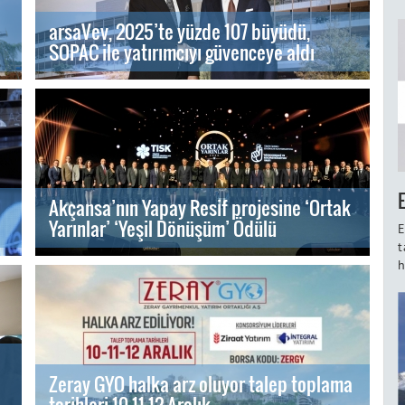
arsaVev, 2025’te yüzde 107 büyüdü,
SOPAC ile yatırımcıyı güvenceye aldı
Akçansa’nın Yapay Resif projesine ‘Ortak
Yarınlar’ ‘Yeşil Dönüşüm’ Ödülü
E
t
h
Zeray GYO halka arz oluyor talep toplama
tarihleri 10-11-12 Aralık