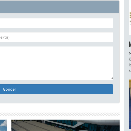
M
K
i
t
Gönder