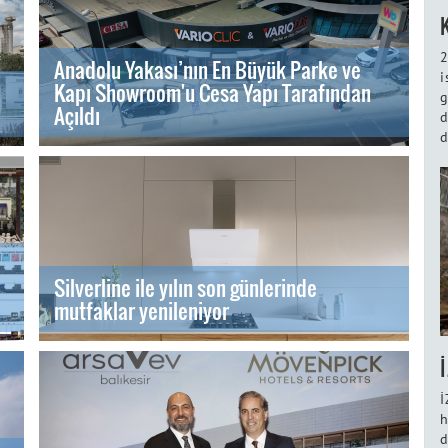
2
Anadolu Yakası’nın En Büyük Parke ve
i
Kapı Showroom'u Cesa Yapı Tarafından
g
Açıldı
d
d
Silverline ile yılın son günlerinde
mutfaklar yenileniyor
İ
h
d