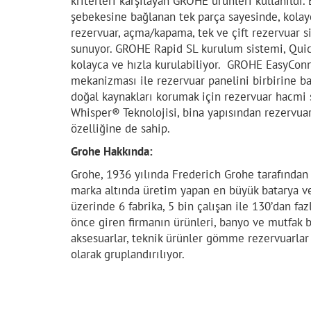
kriterleri karşılayan GROHE ürünleri kullanıldı
şebekesine bağlanan tek parça sayesinde, kolay
rezervuar, açma/kapama, tek ve çift rezervuar s
sunuyor. GROHE Rapid SL kurulum sistemi, Quic
kolayca ve hızla kurulabiliyor. GROHE EasyConn
mekanizması ile rezervuar panelini birbirine 
doğal kaynakları korumak için rezervuar hacmi s
Whisper® Teknolojisi, bina yapısından rezervua
özelliğine de sahip.
Grohe Hakkında:
Grohe, 1936 yılında Frederich Grohe tarafında
marka altında üretim yapan en büyük batarya ve
üzerinde 6 fabrika, 5 bin çalışan ile 130’dan faz
önce giren firmanın ürünleri, banyo ve mutfak ba
aksesuarlar, teknik ürünler gömme rezervuarlar
olarak gruplandırılıyor.