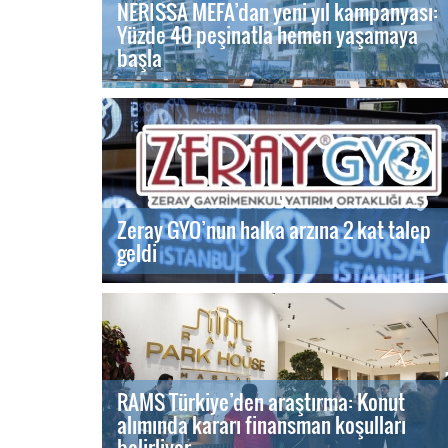
NERISSA MEFA’dan yeni yıl kampanyası:
Yüzde 40 peşinatla hemen yaşamaya
başla
Zeray GYO’nun halka arzına 2 kat talep
geldi
RAMS Türkiye’den araştırma: Konut
alımında kararı finansman koşulları
belirliyor