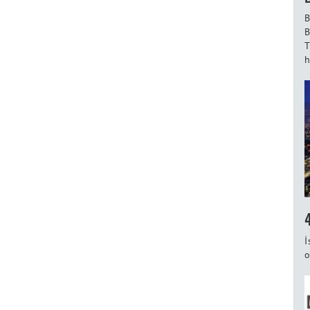
B
B
T
h
İ
o