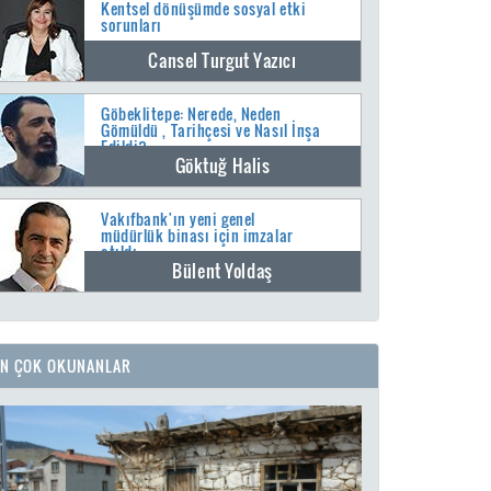
Kentsel dönüşümde sosyal etki
sorunları
Cansel Turgut Yazıcı
Göbeklitepe: Nerede, Neden
Gömüldü , Tarihçesi ve Nasıl İnşa
Edildi?
Göktuğ Halis
Vakıfbank'ın yeni genel
müdürlük binası için imzalar
atıldı
Bülent Yoldaş
EN ÇOK OKUNANLAR