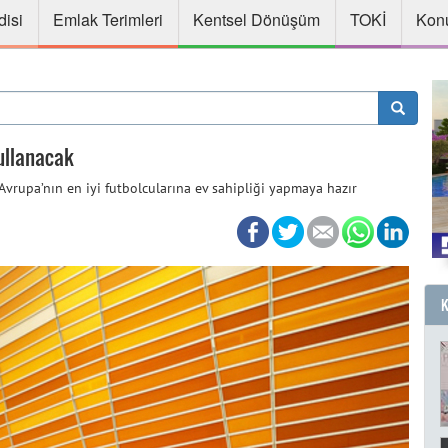
disi
Emlak Terimleri
Kentsel Dönüşüm
TOKİ
Konu
ullanacak
vrupa’nın en iyi futbolcularına ev sahipliği yapmaya hazır