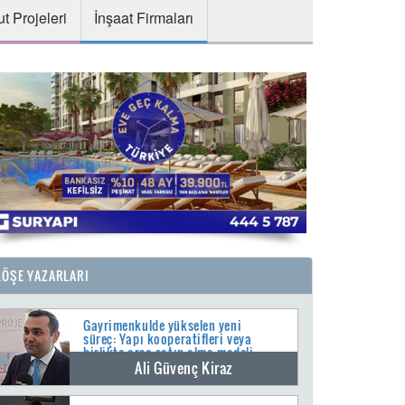
t Projeleri
İnşaat Firmaları
KÖŞE YAZARLARI
Gayrimenkulde yükselen yeni
süreç: Yapı kooperatifleri veya
birlikte arsa satın alma modeli
Ali Güvenç Kiraz