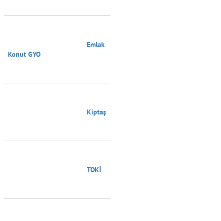
                                        Emlak 
Konut GYO

                                        Kiptaş

                                        TOKİ
