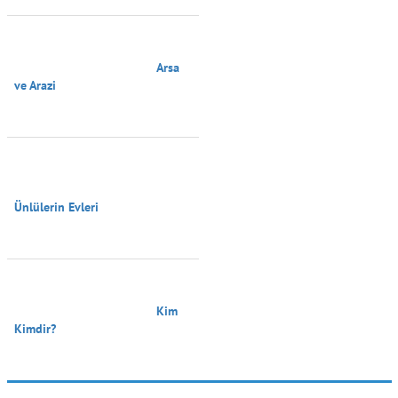
                                        Arsa 
ve Arazi

Ünlülerin Evleri

                                        Kim 
Kimdir?
