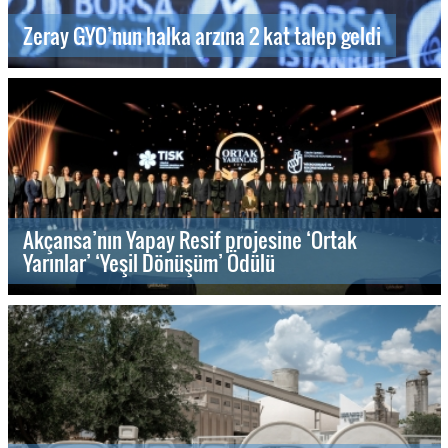
Zeray GYO’nun halka arzına 2 kat talep geldi
Akçansa’nın Yapay Resif projesine ‘Ortak
Yarınlar’ ‘Yeşil Dönüşüm’ Ödülü