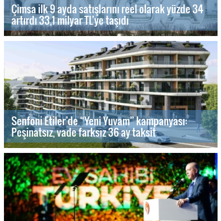
Çimsa ilk 9 ayda satışlarını reel olarak yüzde 34
artırdı 33,1 milyar TL’ye taşıdı
Senfoni Etiler’de “Yeni Yuvam” kampanyası:
Peşinatsız, vade farksız 36 ay taksit