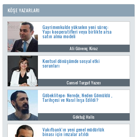
KÖŞE YAZARLARI
Gayrimenkulde yükselen yeni süreç:
Yapı kooperatifleri veya birlikte arsa
satın alma modeli
Ali Güvenç Kiraz
Kentsel dönüşümde sosyal etki
sorunları
Cansel Turgut Yazıcı
Göbeklitepe: Nerede, Neden Gömüldü ,
Tarihçesi ve Nasıl İnşa Edildi?
Göktuğ Halis
Vakıfbank'ın yeni genel müdürlük
binası için imzalar atıldı