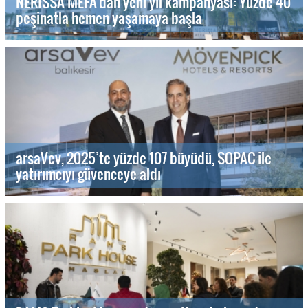
NERISSA MEFA’dan yeni yıl kampanyası: Yüzde 40
peşinatla hemen yaşamaya başla
arsaVev, 2025’te yüzde 107 büyüdü, SOPAC ile
yatırımcıyı güvenceye aldı