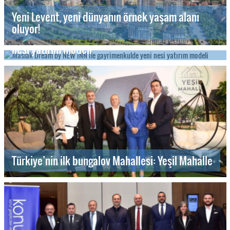
Yeni Levent, yeni dünyanın örnek yaşam alanı
oluyor!
Maslak Dream by NEW INN ile gayrimenkulde yeni
nesi yatırım modeli
Türkiye’nin ilk bungalov Mahallesi: Yeşil Mahalle