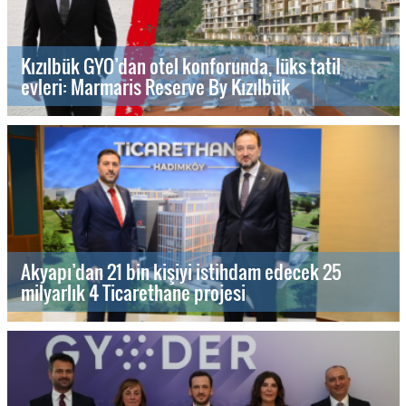
Kızılbük GYO’dan otel konforunda, lüks tatil
evleri: Marmaris Reserve By Kızılbük
Akyapı’dan 21 bin kişiyi istihdam edecek 25
milyarlık 4 Ticarethane projesi