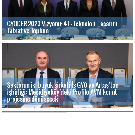
GYODER 2023 Vizyonu: 4T - Teknoloji, Tasarım,
Tabiat ve Toplum
Sektörün iki büyük şirketi İş GYO ve Artaş’tan
işbirliği: Mecidiyeköy’deki Profilo AVM konut
projesine dönüşecek