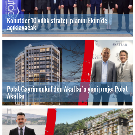
Konutder 10 yıllık strateji planını Ekim’de
açıklayacak
Polat Gayrimenkul’den Akatlar’a yeni proje: Polat
Akatlar