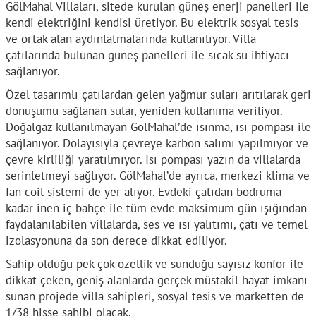
GölMahal Villaları, sitede kurulan güneş enerji panelleri ile
kendi elektriğini kendisi üretiyor. Bu elektrik sosyal tesis
ve ortak alan aydınlatmalarında kullanılıyor. Villa
çatılarında bulunan güneş panelleri ile sıcak su ihtiyacı
sağlanıyor.
Özel tasarımlı çatılardan gelen yağmur suları arıtılarak geri
dönüşümü sağlanan sular, yeniden kullanıma veriliyor.
Doğalgaz kullanılmayan GölMahal’de ısınma, ısı pompası ile
sağlanıyor. Dolayısıyla çevreye karbon salımı yapılmıyor ve
çevre kirliliği yaratılmıyor. Isı pompası yazın da villalarda
serinletmeyi sağlıyor. GölMahal’de ayrıca, merkezi klima ve
fan coil sistemi de yer alıyor. Evdeki çatıdan bodruma
kadar inen iç bahçe ile tüm evde maksimum gün ışığından
faydalanılabilen villalarda, ses ve ısı yalıtımı, çatı ve temel
izolasyonuna da son derece dikkat ediliyor.
Sahip olduğu pek çok özellik ve sunduğu sayısız konfor ile
dikkat çeken, geniş alanlarda gerçek müstakil hayat imkanı
sunan projede villa sahipleri, sosyal tesis ve marketten de
1/38 hisse sahibi olacak.