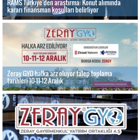
RAMS Türkiye’den araştırma: Konut alımında
kararı finansman koşulları belirliyor
Zeray GYO halka arz oluyor talep toplama
tarihleri 10-11-12 Aralık