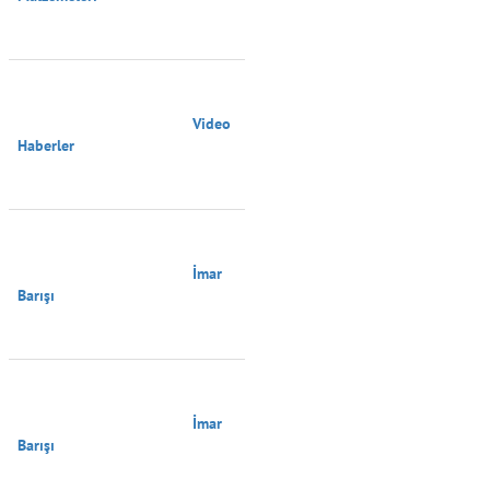
                                        Video 
Haberler

                                        İmar 
Barışı

                                        İmar 
Barışı
