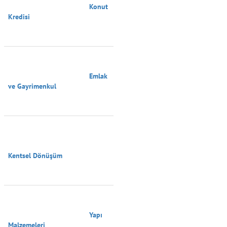
                                        Konut 
Kredisi

                                        Emlak 
ve Gayrimenkul

Kentsel Dönüşüm

                                        Yapı 
Malzemeleri
