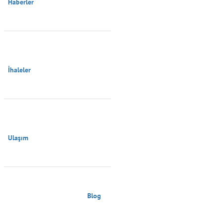
Haberler

İhaleler

Ulaşım

                                        Blog
