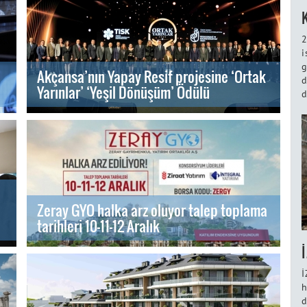
2
i
g
Akçansa’nın Yapay Resif projesine ‘Ortak
d
Yarınlar’ ‘Yeşil Dönüşüm’ Ödülü
d
Zeray GYO halka arz oluyor talep toplama
tarihleri 10-11-12 Aralık
İ
h
d