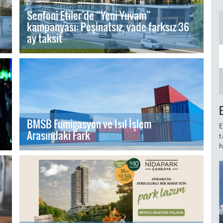
Senfoni Etiler’de “Yeni Yuvam”
kampanyası: Peşinatsız, vade farksız 36
ay taksit
BMSB Fumigasyon ve Isıl İşlem
E
Arasındaki Fark
t
h