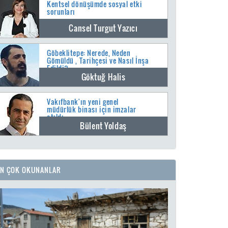
Kentsel dönüşümde sosyal etki
sorunları
Cansel Turgut Yazıcı
Göbeklitepe: Nerede, Neden
Gömüldü , Tarihçesi ve Nasıl İnşa
Edildi?
Göktuğ Halis
Vakıfbank'ın yeni genel
müdürlük binası için imzalar
atıldı
Bülent Yoldaş
EN ÇOK OKUNANLAR