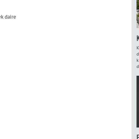
K
d
k
d