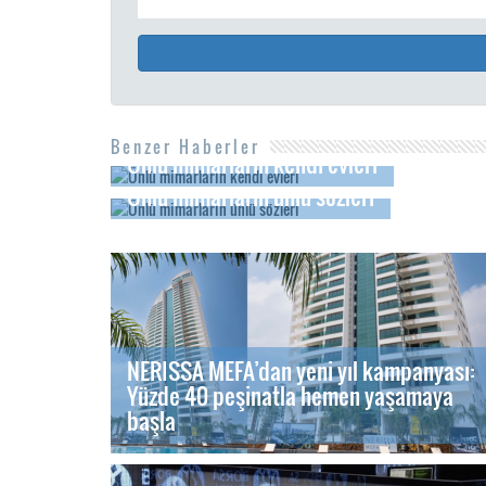
Benzer Haberler
Ünlü mimarların kendi evleri
Ünlü mimarların ünlü sözleri
NERISSA MEFA’dan yeni yıl kampanyası:
Yüzde 40 peşinatla hemen yaşamaya
başla