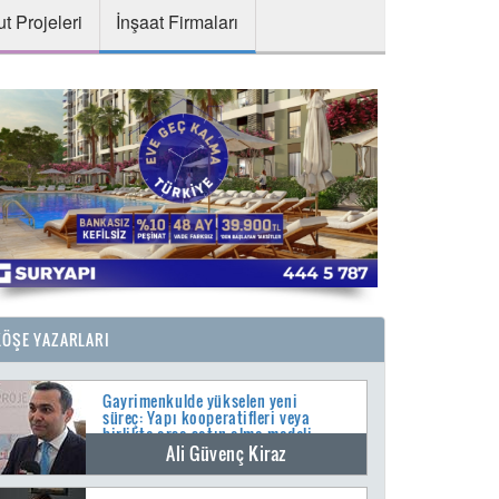
t Projeleri
İnşaat Firmaları
KÖŞE YAZARLARI
Gayrimenkulde yükselen yeni
süreç: Yapı kooperatifleri veya
birlikte arsa satın alma modeli
Ali Güvenç Kiraz