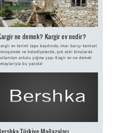
Kargir ne demek? Kargir ev nedir?
argir ev terimi tapu kaydında, imar barışı kentsel
önüşümde ve belediyelerde, çok eski binalarda
ullanılan avlulu yığma yapı Kagir ev ne demek
etaylarıyla bu yazıda!
Bershka Türkiye Mağazaları