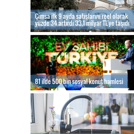
Çimsa ilk 9 ayda satışlarını reel olarak
yüzde 34 artırdı 33,1 milyar TL’ye taşıdı
81 ilde 500 bin sosyal konut hamlesi