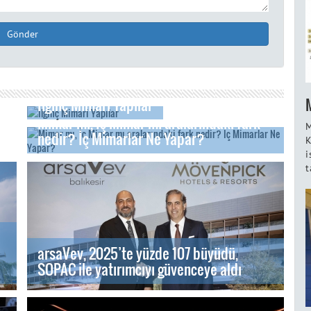
Gönder
İlginç Mimari Yapılar
Mimar mı, İç Mimar mı aralarındaki fark
M
nedir? İç Mimarlar Ne Yapar?
K
i
t
arsaVev, 2025’te yüzde 107 büyüdü,
SOPAC ile yatırımcıyı güvenceye aldı