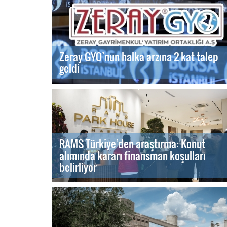
Zeray GYO’nun halka arzına 2 kat talep
geldi
RAMS Türkiye’den araştırma: Konut
alımında kararı finansman koşulları
belirliyor