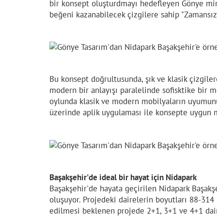
bir konsept oluşturdmayı hedefleyen Gönye mi
beğeni kazanabilecek çizgilere sahip "Zamansız
Bu konsept doğrultusunda, şık ve klasik çizgiler
modern bir anlayışı paralelinde sofisktike bir 
oylunda klasik ve modern mobilyaların uyumunu
üzerinde aplik uygulaması ile konsepte uygun mo
Başakşehir'de ideal bir hayat için Nidapark
Başakşehir'de hayata geçirilen Nidapark Başakş
oluşuyor. Projedeki dairelerin boyutları 88-314
edilmesi beklenen projede 2+1, 3+1 ve 4+1 dair