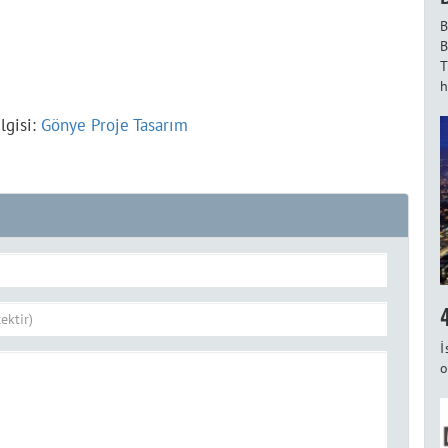
B
B
T
h
lgisi:
Gönye Proje Tasarım
İ
o