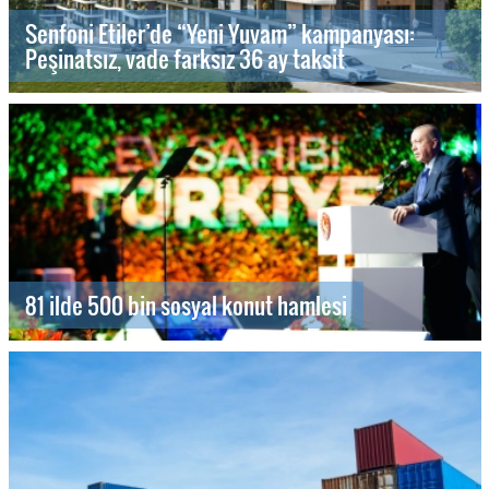
Senfoni Etiler’de “Yeni Yuvam” kampanyası:
Peşinatsız, vade farksız 36 ay taksit
81 ilde 500 bin sosyal konut hamlesi