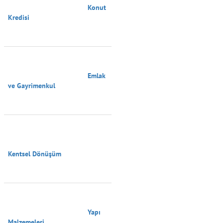
                                        Konut 
Kredisi

                                        Emlak 
ve Gayrimenkul

Kentsel Dönüşüm

                                        Yapı 
Malzemeleri
