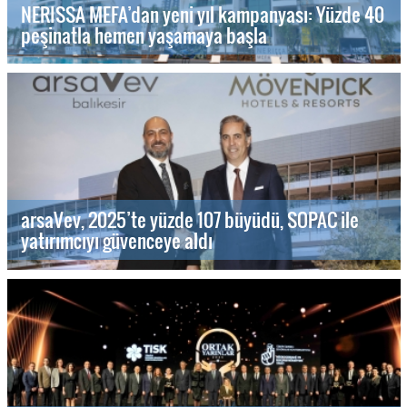
NERISSA MEFA’dan yeni yıl kampanyası: Yüzde 40
peşinatla hemen yaşamaya başla
arsaVev, 2025’te yüzde 107 büyüdü, SOPAC ile
yatırımcıyı güvenceye aldı