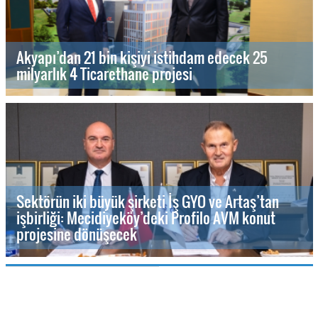
Akyapı’dan 21 bin kişiyi istihdam edecek 25
milyarlık 4 Ticarethane projesi
Sektörün iki büyük şirketi İş GYO ve Artaş’tan
işbirliği: Mecidiyeköy’deki Profilo AVM konut
projesine dönüşecek