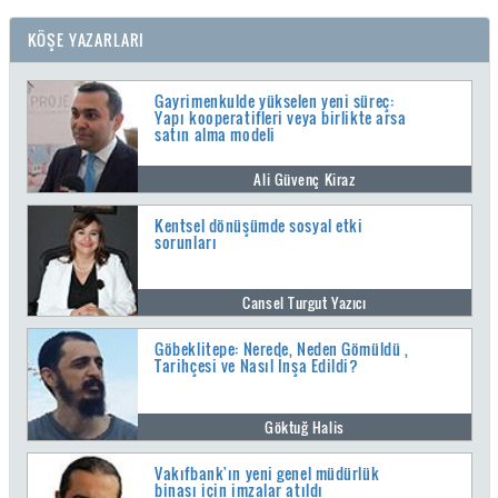
KÖŞE YAZARLARI
Gayrimenkulde yükselen yeni süreç:
Yapı kooperatifleri veya birlikte arsa
satın alma modeli
Ali Güvenç Kiraz
Kentsel dönüşümde sosyal etki
sorunları
Cansel Turgut Yazıcı
Göbeklitepe: Nerede, Neden Gömüldü ,
Tarihçesi ve Nasıl İnşa Edildi?
Göktuğ Halis
Vakıfbank'ın yeni genel müdürlük
binası için imzalar atıldı