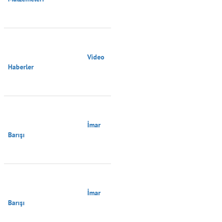
                                        Video 
Haberler

                                        İmar 
Barışı

                                        İmar 
Barışı
