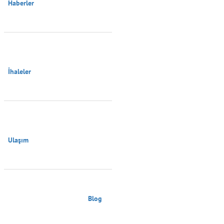
Haberler

İhaleler

Ulaşım

                                        Blog
