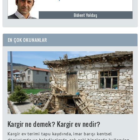
Bülent Yoldaş
EN ÇOK OKUNANLAR
Kargir ne demek? Kargir ev nedir?
Kargir ev terimi tapu kaydında, imar barışı kentsel
dönüşümde ve belediyelerde, çok eski binalarda kullanılan