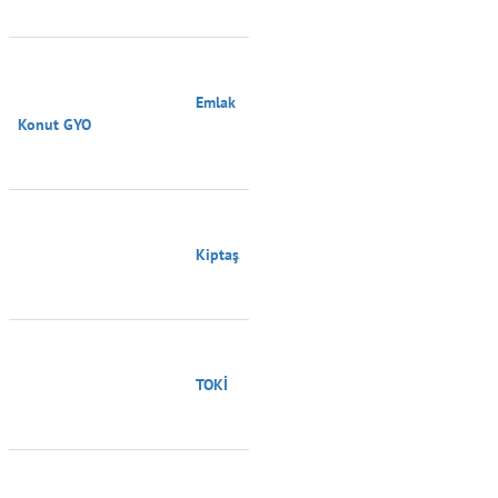
                                        Emlak 
Konut GYO

                                        Kiptaş

                                        TOKİ
