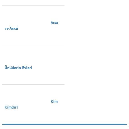
                                        Arsa 
ve Arazi

Ünlülerin Evleri

                                        Kim 
Kimdir?
