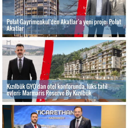
Polat Gayrimenkul’den Akatlar’a yeni proje: Polat
Akatlar
Kızılbük GYO’dan otel konforunda, lüks tatil
evleri: Marmaris Reserve By Kızılbük