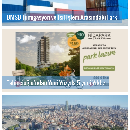
BMSB Fumigasyon ve Isıl İşlem Arasındaki Fark
Tahincioğlu’ndan Yeni Yüzyıla 5 yeni Yıldız