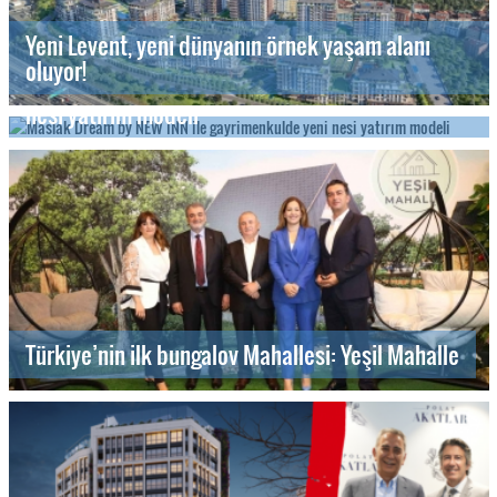
Yeni Levent, yeni dünyanın örnek yaşam alanı
oluyor!
Maslak Dream by NEW INN ile gayrimenkulde yeni
nesi yatırım modeli
Türkiye’nin ilk bungalov Mahallesi: Yeşil Mahalle