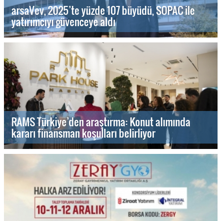
arsaVev, 2025’te yüzde 107 büyüdü, SOPAC ile
yatırımcıyı güvenceye aldı
RAMS Türkiye’den araştırma: Konut alımında
kararı finansman koşulları belirliyor