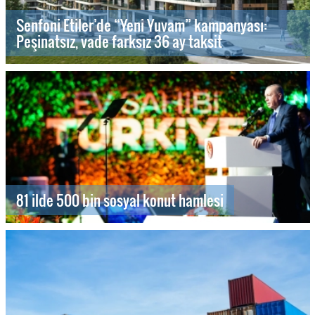
Senfoni Etiler’de “Yeni Yuvam” kampanyası:
Peşinatsız, vade farksız 36 ay taksit
81 ilde 500 bin sosyal konut hamlesi