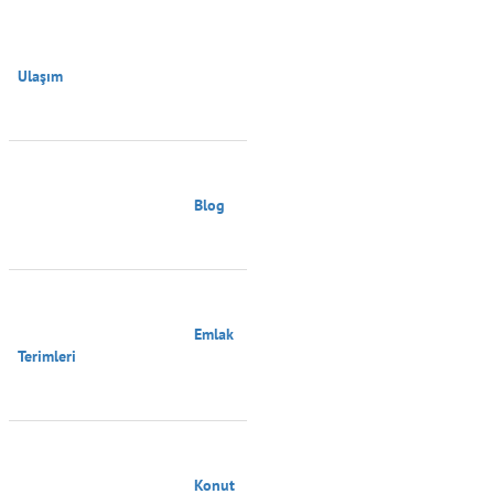
Ulaşım

                                        Blog

                                        Emlak 
Terimleri

                                        Konut 