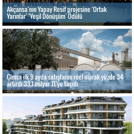
Akçansa’nın Yapay Resif projesine ‘Ortak
Yarınlar’ ‘Yeşil Dönüşüm’ Ödülü
Çimsa ilk 9 ayda satışlarını reel olarak yüzde 34
artırdı 33,1 milyar TL’ye taşıdı