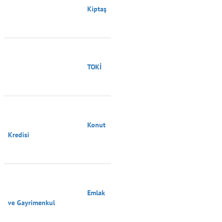
                                        Kiptaş

                                        TOKİ

                                        Konut 
Kredisi

                                        Emlak 
ve Gayrimenkul
