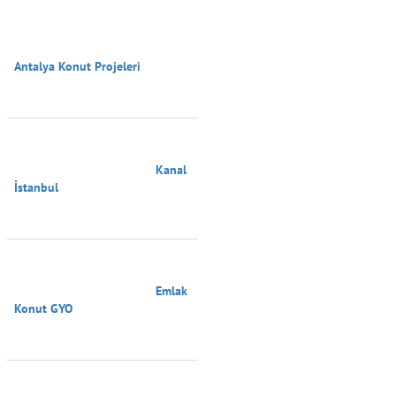
Antalya Konut Projeleri

                                        Kanal 
İstanbul

                                        Emlak 
Konut GYO
