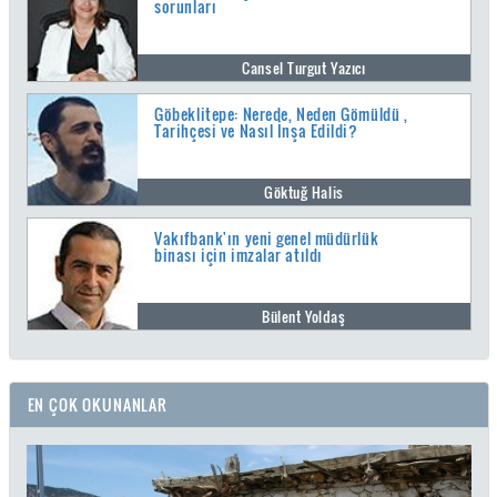
sorunları
Cansel Turgut Yazıcı
Göbeklitepe: Nerede, Neden Gömüldü ,
Tarihçesi ve Nasıl İnşa Edildi?
Göktuğ Halis
Vakıfbank'ın yeni genel müdürlük
binası için imzalar atıldı
Bülent Yoldaş
EN ÇOK OKUNANLAR