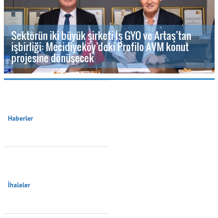
Sektörün iki büyük şirketi İş GYO ve Artaş’tan
işbirliği: Mecidiyeköy’deki Profilo AVM konut
projesine dönüşecek
Haberler

İhaleler
