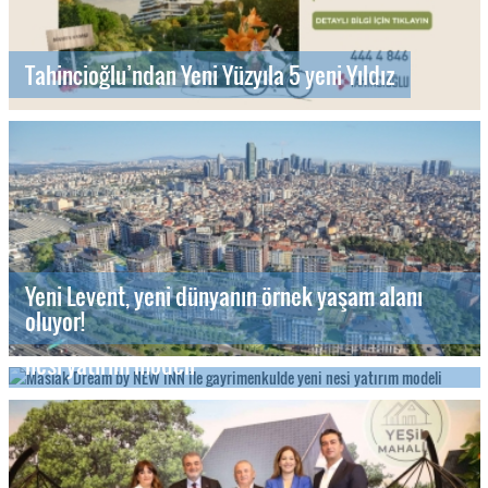
Tahincioğlu’ndan Yeni Yüzyıla 5 yeni Yıldız
Yeni Levent, yeni dünyanın örnek yaşam alanı
oluyor!
Maslak Dream by NEW INN ile gayrimenkulde yeni
nesi yatırım modeli