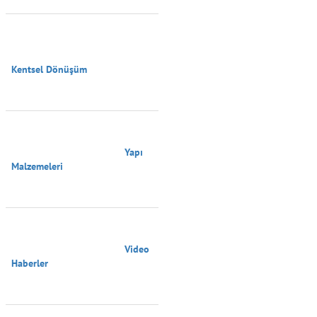
Kentsel Dönüşüm

                                        Yapı 
Malzemeleri

                                        Video 
Haberler
