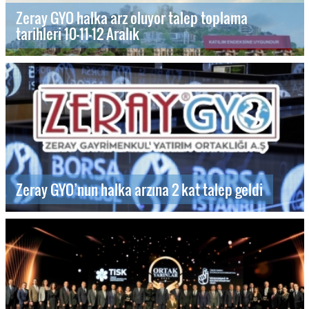
Zeray GYO halka arz oluyor talep toplama
tarihleri 10-11-12 Aralık
Zeray GYO’nun halka arzına 2 kat talep geldi