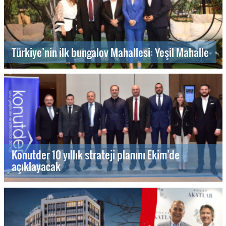
Türkiye’nin ilk bungalov Mahallesi: Yeşil Mahalle
Konutder 10 yıllık strateji planını Ekim’de
açıklayacak