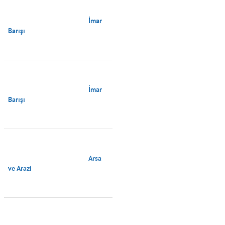
                                        İmar 
Barışı

                                        İmar 
Barışı

                                        Arsa 
ve Arazi
