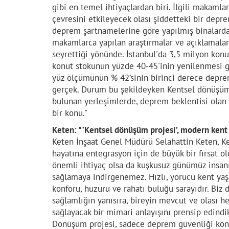
gibi en temel ihtiyaçlardan biri. İlgili makamlar
çevresini etkileyecek olası şiddetteki bir deprem
deprem şartnamelerine göre yapılmış binalarda c
makamlarca yapılan araştırmalar ve açıklamalar
seyrettiği yönünde. İstanbul'da 3,5 milyon kon
konut stokunun yüzde 40-45'inin yenilenmesi g
yüz ölçümünün % 42’sinin birinci derece deprem
gerçek. Durum bu şekildeyken Kentsel dönüşüm;
bulunan yerleşimlerde, deprem beklentisi olan b
bir konu."
Keten: " ’Kentsel dönüşüm projesi’, modern kent y
Keten İnşaat Genel Müdürü Selahattin Keten, 
hayatına entegrasyon için de büyük bir fırsat ol
önemli ihtiyaç olsa da kuşkusuz günümüz insan
sağlamaya indirgenemez. Hızlı, yorucu kent yaşa
konforu, huzuru ve rahatı buluğu sarayıdır. Biz
sağlamlığın yanısıra, bireyin mevcut ve olası he
sağlayacak bir mimari anlayışını prensip edindi
Dönüşüm projesi, sadece deprem güvenliği konu