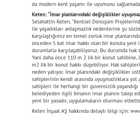
da modern kent yaşamı ile uyumunu sağlamada fı
Keten: “İmar planlarındaki değişiklikler uyuşma
Selahattin Keten, "Kentsel Dönüşüm Projelerinde
ile yaşadıkları anlaşmazlık nedenlerine şu sözl
karşılaştığımız en temel zorluk imar planlarınd
önceden 5 kat imar hakkı olan bir konuta yeni i
durumlarla karşılaşabiliyoruz. Bu durumda hak s
Yani daha önce 110 m 2 lik bir konut sahibine, 
m2 lik bir konut hakkı düşebiliyor. Hak sahipler
neden yatıyor. İmar planındaki değişiklikler üstl
sahiplerinin kendi arasında uyuşmazlıklara yol aç
sahipleri ile herhangi bir güvensizlik yaşandığı 
belediyeden ilgili binanın imar planını talep ed
yeni bir yasadır, uygulamaların oturması elbette
Keten İnşaat AŞ hakkında detaylı bilgi için: ww