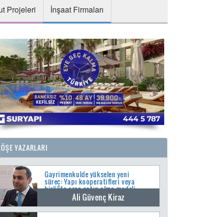
t Projeleri
İnşaat Firmaları
KÖŞE YAZARLARI
Gayrimenkulde yükselen yeni
süreç: Yapı kooperatifleri veya
birlikte arsa satın alma modeli
Ali Güvenç Kiraz