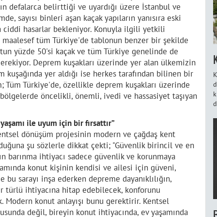
ın defalarca belirttiği ve uyardığı üzere İstanbul ve
de, sayısı binleri aşan kaçak yapıların yanısıra eski
iddi hasarlar bekleniyor. Konuyla ilgili yetkili
 maalesef tüm Türkiye'de tablonun benzer bir şekilde
utun yüzde 50'si kaçak ve tüm Türkiye genelinde de
erekiyor. Deprem kuşakları üzerinde yer alan ülkemizin
 kuşağında yer aldığı ise herkes tarafından bilinen bir
K
 Tüm Türkiye'de, özellikle deprem kuşakları üzerinde
d
k
ölgelerde öncelikli, önemli, ivedi ve hassasiyet taşıyan
d
aşamı ile uyum için bir fırsattır”
Kentsel dönüşüm projesinin modern ve çağdaş kent
duğuna şu sözlerle dikkat çekti; "Güvenlik birincil ve en
ın barınma ihtiyacı sadece güvenlik ve korunmaya
mında konut kişinin kendisi ve ailesi için güveni,
 de bu sarayı inşa ederken depreme dayanıklılığın,
r türlü ihtiyacına hitap edebilecek, konforunu
k. Modern konut anlayışı bunu gerektirir. Kentsel
sunda değil, bireyin konut ihtiyacında, ev yaşamında