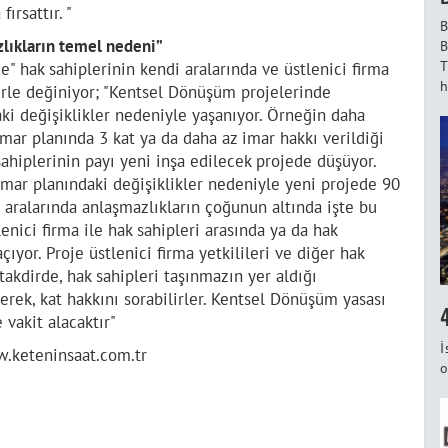
rsattır. "
B
zlıkların temel nedeni”
B
T
" hak sahiplerinin kendi aralarında ve üstlenici firma
h
erle değiniyor; "Kentsel Dönüşüm projelerinde
aki değişiklikler nedeniyle yaşanıyor. Örneğin daha
mar planında 3 kat ya da daha az imar hakkı verildiği
ahiplerinin payı yeni inşa edilecek projede düşüyor.
imar planındaki değişiklikler nedeniyle yeni projede 90
i aralarında anlaşmazlıkların çoğunun altında işte bu
enici firma ile hak sahipleri arasında ya da hak
ıyor. Proje üstlenici firma yetkilileri ve diğer hak
takdirde, hak sahipleri taşınmazın yer aldığı
erek, kat hakkını sorabilirler. Kentsel Dönüşüm yasası
 vakit alacaktır"
İ
w.keteninsaat.com.tr
o