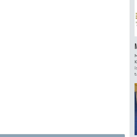
M
K
i
t