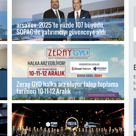
arsaVev, 2025’te yüzde 107 büyüdü,
SOPAC ile yatırımcıyı güvenceye aldı
E
Zeray GYO halka arz oluyor talep toplama
t
tarihleri 10-11-12 Aralık
h