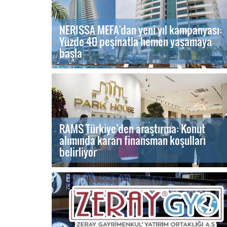
NERISSA MEFA’dan yeni yıl kampanyası:
Yüzde 40 peşinatla hemen yaşamaya
başla
RAMS Türkiye’den araştırma: Konut
alımında kararı finansman koşulları
belirliyor