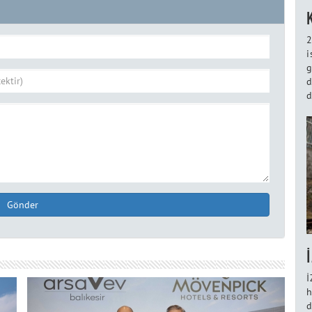
2
i
g
d
d
Gönder
İ
h
d