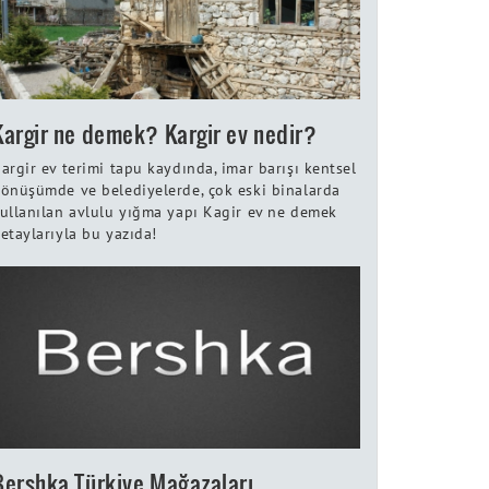
Kargir ne demek? Kargir ev nedir?
argir ev terimi tapu kaydında, imar barışı kentsel
önüşümde ve belediyelerde, çok eski binalarda
ullanılan avlulu yığma yapı Kagir ev ne demek
etaylarıyla bu yazıda!
Bershka Türkiye Mağazaları