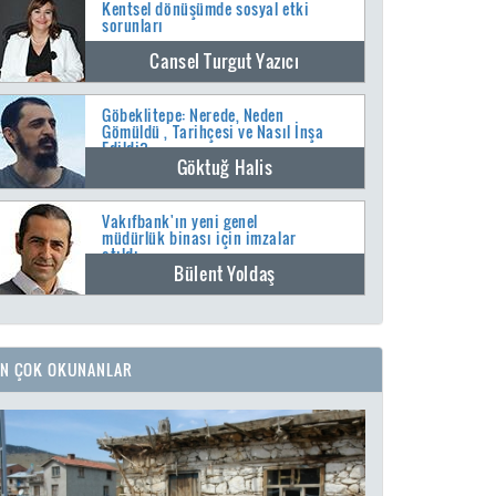
Kentsel dönüşümde sosyal etki
sorunları
Cansel Turgut Yazıcı
Göbeklitepe: Nerede, Neden
Gömüldü , Tarihçesi ve Nasıl İnşa
Edildi?
Göktuğ Halis
Vakıfbank'ın yeni genel
müdürlük binası için imzalar
atıldı
Bülent Yoldaş
EN ÇOK OKUNANLAR