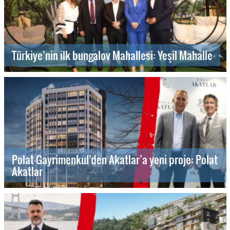
Türkiye’nin ilk bungalov Mahallesi: Yeşil Mahalle
Polat Gayrimenkul’den Akatlar’a yeni proje: Polat
Akatlar