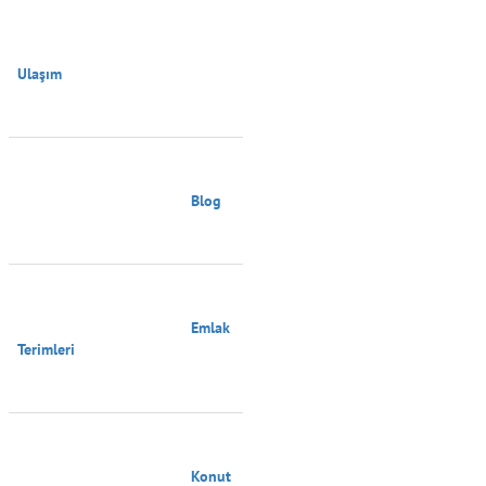
Ulaşım

                                        Blog

                                        Emlak 
Terimleri

                                        Konut 