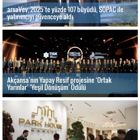
arsaVev, 2025’te yüzde 107 büyüdü, SOPAC ile
yatırımcıyı güvenceye aldı
Akçansa’nın Yapay Resif projesine ‘Ortak
Yarınlar’ ‘Yeşil Dönüşüm’ Ödülü