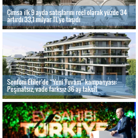
Çimsa ilk 9 ayda satışlarını reel olarak yüzde 34
artırdı 33,1 milyar TL’ye taşıdı
Senfoni Etiler’de “Yeni Yuvam” kampanyası:
Peşinatsız, vade farksız 36 ay taksit