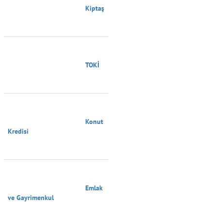
                                        Kiptaş

                                        TOKİ

                                        Konut 
Kredisi

                                        Emlak 
ve Gayrimenkul
