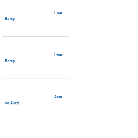
                                        İmar 
Barışı

                                        İmar 
Barışı

                                        Arsa 
ve Arazi
