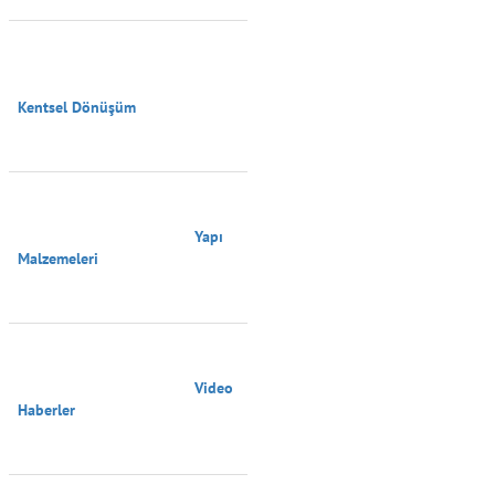
Kentsel Dönüşüm

                                        Yapı 
Malzemeleri

                                        Video 
Haberler
