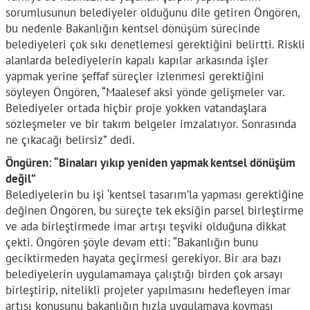
sorumlusunun belediyeler olduğunu dile getiren Öngören,
bu nedenle Bakanlığın kentsel dönüşüm sürecinde
belediyeleri çok sıkı denetlemesi gerektiğini belirtti. Riskli
alanlarda belediyelerin kapalı kapılar arkasında işler
yapmak yerine şeffaf süreçler izlenmesi gerektiğini
söyleyen Öngören, “Maalesef aksi yönde gelişmeler var.
Belediyeler ortada hiçbir proje yokken vatandaşlara
sözleşmeler ve bir takım belgeler imzalatıyor. Sonrasında
ne çıkacağı belirsiz” dedi.
Öngüren: “Binaları yıkıp yeniden yapmak kentsel dönüşüm
değil”
Belediyelerin bu işi ‘kentsel tasarım’la yapması gerektiğine
değinen Öngören, bu süreçte tek eksiğin parsel birleştirme
ve ada birleştirmede imar artışı teşviki olduğuna dikkat
çekti. Öngören şöyle devam etti: “Bakanlığın bunu
geciktirmeden hayata geçirmesi gerekiyor. Bir ara bazı
belediyelerin uygulamamaya çalıştığı birden çok arsayı
birleştirip, nitelikli projeler yapılmasını hedefleyen imar
artışı konusunu bakanlığın hızla uygulamaya koyması