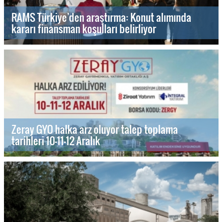
RAMS Türkiye’den araştırma: Konut alımında
kararı finansman koşulları belirliyor
Zeray GYO halka arz oluyor talep toplama
tarihleri 10-11-12 Aralık