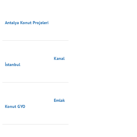
Antalya Konut Projeleri

                                        Kanal 
İstanbul

                                        Emlak 
Konut GYO
