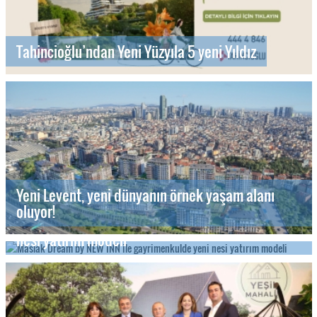
Tahincioğlu’ndan Yeni Yüzyıla 5 yeni Yıldız
Yeni Levent, yeni dünyanın örnek yaşam alanı
oluyor!
Maslak Dream by NEW INN ile gayrimenkulde yeni
nesi yatırım modeli