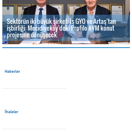
Sektörün iki büyük şirketi İş GYO ve Artaş’tan
işbirliği: Mecidiyeköy’deki Profilo AVM konut
projesine dönüşecek
Haberler

İhaleler
