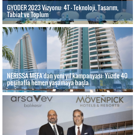
GYODER 2023 Vizyonu: 4T - Teknoloji, Tasarım,
Tabiat ve Toplum
NERISSA MEFA’dan yeni yıl kampanyası: Yüzde 40
peşinatla hemen yaşamaya başla