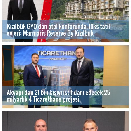
Kızılbük GYO’dan otel konforunda, lüks tatil
evleri: Marmaris Reserve By Kızılbük
Akyapı’dan 21 bin kişiyi istihdam edecek 25
milyarlık 4 Ticarethane projesi