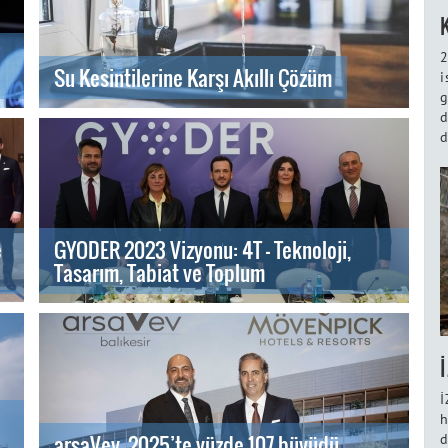
2
Su Kesintilerine Karşı Akıllı Çözüm
i
g
d
d
e
GYODER 2023 Vizyonu: 4T - Teknoloji,
Tasarım, Tabiat ve Toplum
İ
h
arsaVev, 2025’te yüzde 107 büyüdü,
d