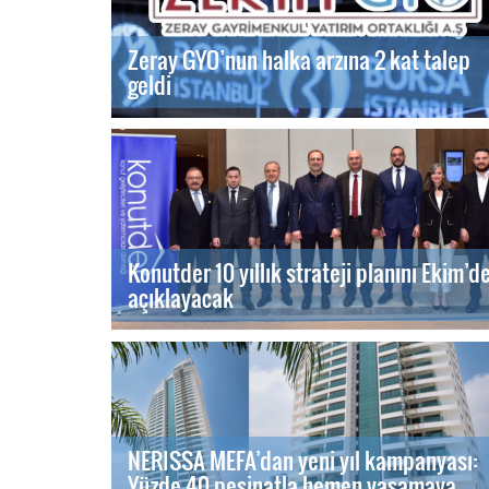
Zeray GYO’nun halka arzına 2 kat talep
geldi
Konutder 10 yıllık strateji planını Ekim’d
açıklayacak
NERISSA MEFA’dan yeni yıl kampanyası:
Yüzde 40 peşinatla hemen yaşamaya