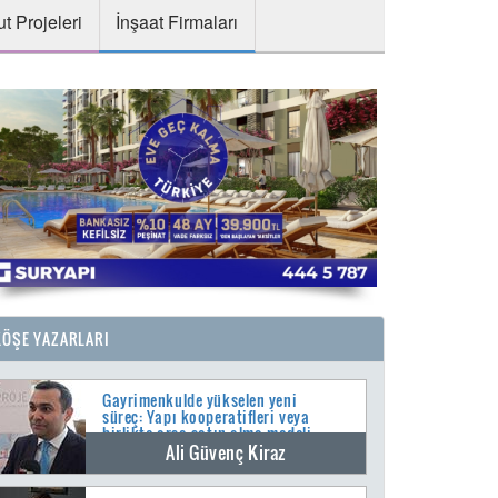
t Projeleri
İnşaat Firmaları
KÖŞE YAZARLARI
Gayrimenkulde yükselen yeni
süreç: Yapı kooperatifleri veya
birlikte arsa satın alma modeli
Ali Güvenç Kiraz