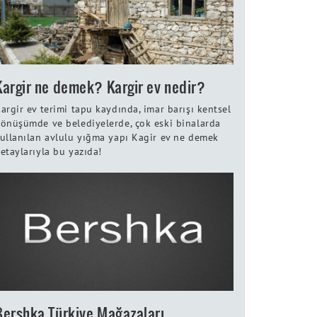
Kargir ne demek? Kargir ev nedir?
argir ev terimi tapu kaydında, imar barışı kentsel
önüşümde ve belediyelerde, çok eski binalarda
ullanılan avlulu yığma yapı Kagir ev ne demek
etaylarıyla bu yazıda!
Bershka Türkiye Mağazaları