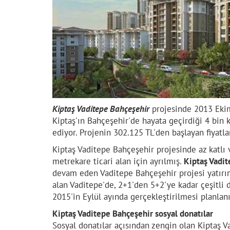
Kiptaş Vaditepe Bahçeşehir
projesinde 2013 Ekim 
Kiptaş'ın Bahçeşehir'de hayata geçirdiği 4 bin 
ediyor. Projenin 302.125 TL'den başlayan fiyatla
Kiptaş Vaditepe Bahçeşehir projesinde az katlı 
metrekare ticari alan için ayrılmış.
Kiptaş Vadi
devam eden Vaditepe Bahçeşehir projesi yatırım
alan Vaditepe'de, 2+1'den 5+2'ye kadar çeşitli d
2015'in Eylül ayında gerçekleştirilmesi planlanı
Kiptaş Vaditepe Bahçeşehir sosyal donatılar
Sosyal donatılar açısından zengin olan Kiptaş V