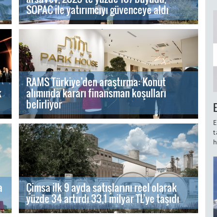
SOPAC ile yatırımcıyı güvenceye aldı
RAMS Türkiye’den araştırma: Konut
k
alımında kararı finansman koşulları
belirliyor
E
t
h
a
Çimsa ilk 9 ayda satışlarını reel olarak
yüzde 34 artırdı 33,1 milyar TL’ye taşıdı