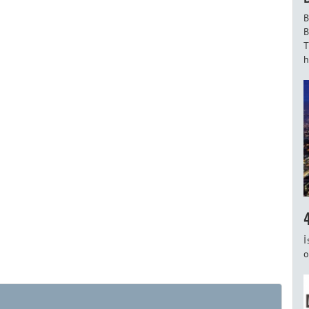
B
B
T
h
İ
o