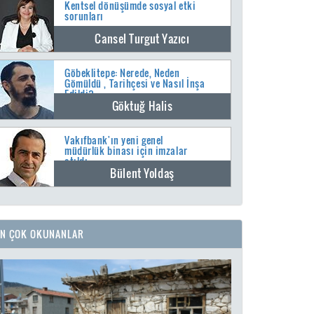
Kentsel dönüşümde sosyal etki
sorunları
Cansel Turgut Yazıcı
Göbeklitepe: Nerede, Neden
Gömüldü , Tarihçesi ve Nasıl İnşa
Edildi?
Göktuğ Halis
Vakıfbank'ın yeni genel
müdürlük binası için imzalar
atıldı
Bülent Yoldaş
EN ÇOK OKUNANLAR