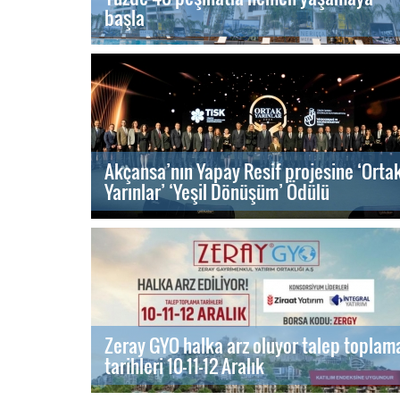
başla
Akçansa’nın Yapay Resif projesine ‘Orta
Yarınlar’ ‘Yeşil Dönüşüm’ Ödülü
Zeray GYO halka arz oluyor talep toplam
tarihleri 10-11-12 Aralık