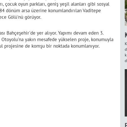
ı, çocuk oyun parkları, geniş yeşil alanları gibi sosyal
 284 dönüm arsa üzerine konumlandırılan Vaditepe
ece Gölü'nü görüyor.
ası Bahçeşehir'de yer alıyor. Yapımı devam eden 3.
em Otoyolu'na yakın mesafede yükselen proje, konumuyla
K
nbul projesine de komşu bir noktada konumlanıyor.
d
k
d