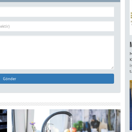
M
K
i
t
Gönder