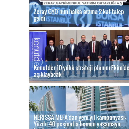
Zeray GYO’nun halka arzına 2 kat talep
geldi
Konutder 10 yıllık strateji planını Ekim’d
açıklayacak
NERISSA MEFA’dan yeni yıl kampanyası:
Yüzde 40 peşinatla hemen yaşamaya