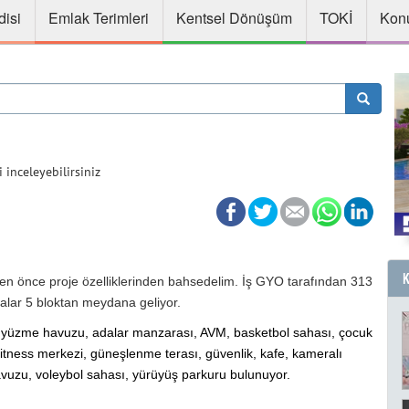
disi
Emlak Terimleri
Kentsel Dönüşüm
TOKİ
Konu
inceleyebilirsiniz
 önce proje özelliklerinden bahsedelim. İş GYO tarafından 313
alar 5 bloktan meydana geliyor.
 yüzme havuzu, adalar manzarası, AVM, basketbol sahası, çocuk
itness merkezi, güneşlenme terası, güvenlik, kafe, kameralı
havuzu, voleybol sahası, yürüyüş parkuru bulunuyor.