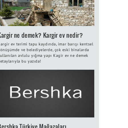
Kargir ne demek? Kargir ev nedir?
argir ev terimi tapu kaydında, imar barışı kentsel
önüşümde ve belediyelerde, çok eski binalarda
ullanılan avlulu yığma yapı Kagir ev ne demek
etaylarıyla bu yazıda!
Bershka Türkiye Mağazaları