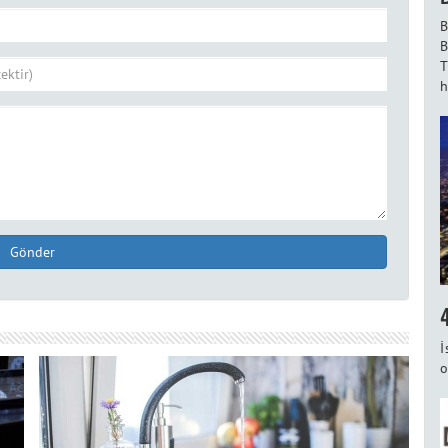
B
B
T
h
Gönder
İ
o