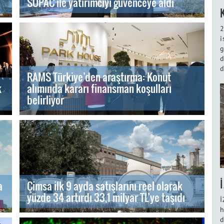
SOPAC ile yatırımcıyı güvenceye aldı
2
i
g
d
d
RAMS Türkiye’den araştırma: Konut
k
alımında kararı finansman koşulları
belirliyor
a
Çimsa ilk 9 ayda satışlarını reel olarak
yüzde 34 artırdı 33,1 milyar TL’ye taşıdı
İ
h
d