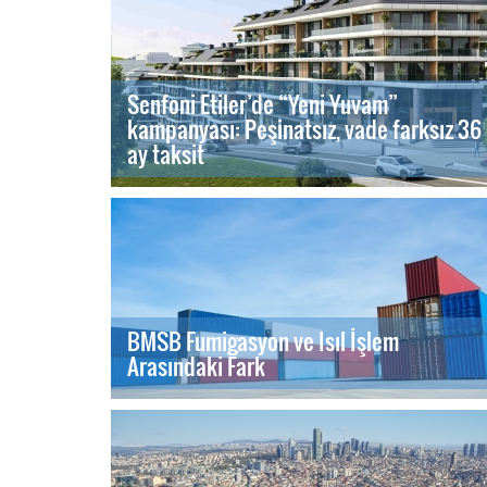
Senfoni Etiler’de “Yeni Yuvam”
kampanyası: Peşinatsız, vade farksız 36
ay taksit
BMSB Fumigasyon ve Isıl İşlem
Arasındaki Fark