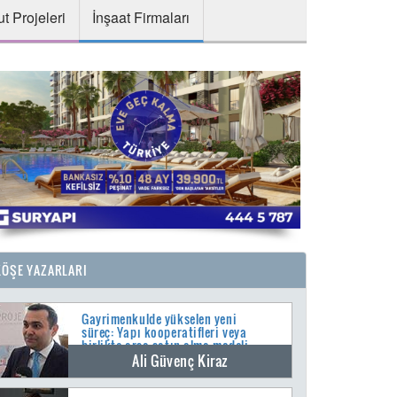
t Projeleri
İnşaat Firmaları
KÖŞE YAZARLARI
Gayrimenkulde yükselen yeni
süreç: Yapı kooperatifleri veya
birlikte arsa satın alma modeli
Ali Güvenç Kiraz