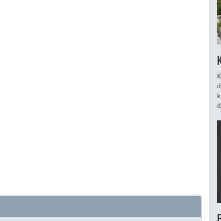
K
d
k
d