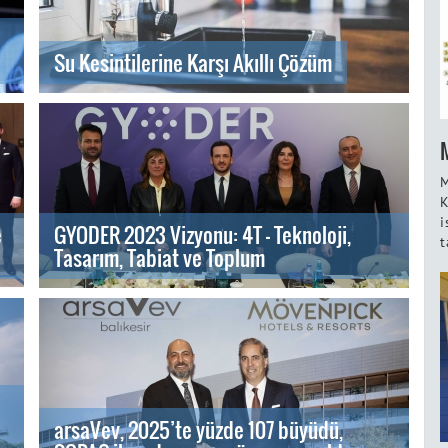
Su Kesintilerine Karşı Akıllı Çözüm
M
K
i
e
GYODER 2023 Vizyonu: 4T - Teknoloji,
t
Tasarım, Tabiat ve Toplum
arsaVev, 2025’te yüzde 107 büyüdü,