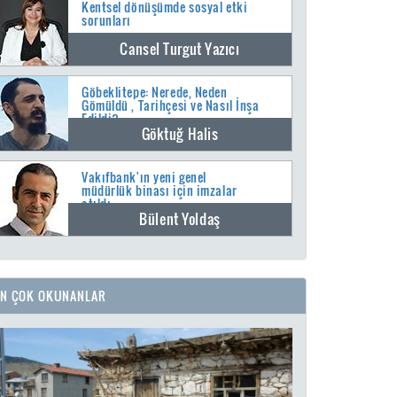
Kentsel dönüşümde sosyal etki
sorunları
Cansel Turgut Yazıcı
Göbeklitepe: Nerede, Neden
Gömüldü , Tarihçesi ve Nasıl İnşa
Edildi?
Göktuğ Halis
Vakıfbank'ın yeni genel
müdürlük binası için imzalar
atıldı
Bülent Yoldaş
EN ÇOK OKUNANLAR