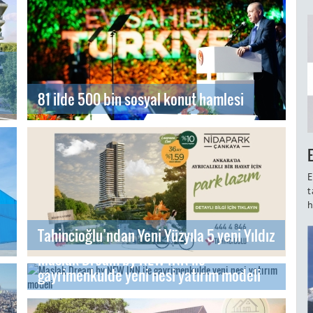
81 ilde 500 bin sosyal konut hamlesi
E
t
h
Tahincioğlu’ndan Yeni Yüzyıla 5 yeni Yıldız
Maslak Dream by NEW INN ile
gayrimenkulde yeni nesi yatırım modeli