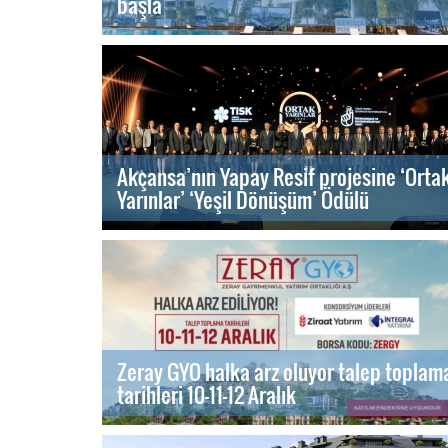
başla
Akçansa’nın Yapay Resif projesine ‘Orta
Yarınlar’ ‘Yeşil Dönüşüm’ Ödülü
Zeray GYO halka arz oluyor talep toplam
tarihleri 10-11-12 Aralık