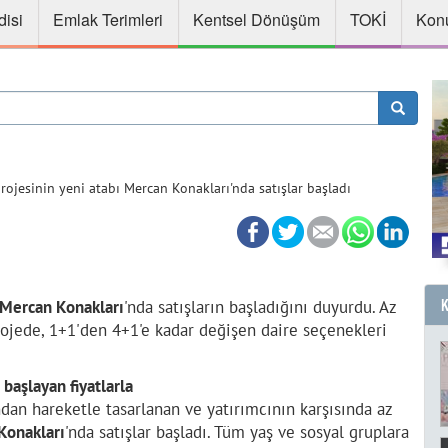
disi
Emlak Terimleri
Kentsel Dönüşüm
TOKİ
Konu
rojesinin yeni atabı Mercan Konakları'nda satışlar başladı
Mercan Konakları
'nda satışların başladığını duyurdu. Az
rojede, 1+1'den 4+1'e kadar değişen daire seçenekleri
başlayan fiyatlarla
dan hareketle tasarlanan ve yatırımcının karşısında az
Konakları
'nda satışlar başladı. Tüm yaş ve sosyal gruplara