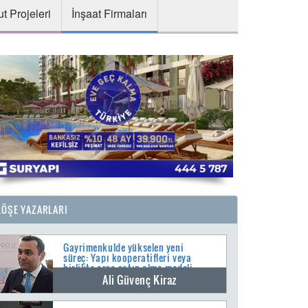
t Projeleri
İnşaat Firmaları
KÖŞE YAZARLARI
Gayrimenkulde yükselen yeni
süreç: Yapı kooperatifleri veya
birlikte arsa satın alma modeli
Ali Güvenç Kiraz