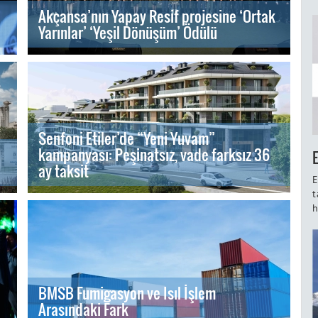
Akçansa’nın Yapay Resif projesine ‘Ortak
Yarınlar’ ‘Yeşil Dönüşüm’ Ödülü
Senfoni Etiler’de “Yeni Yuvam”
kampanyası: Peşinatsız, vade farksız 36
ay taksit
E
t
h
BMSB Fumigasyon ve Isıl İşlem
Arasındaki Fark