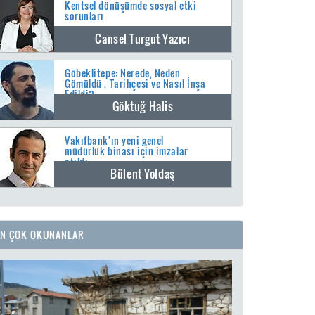
Kentsel dönüşümde sosyal etki
sorunları
Cansel Turgut Yazıcı
Göbeklitepe: Nerede, Neden
Gömüldü , Tarihçesi ve Nasıl İnşa
Edildi?
Göktuğ Halis
Vakıfbank'ın yeni genel
müdürlük binası için imzalar
atıldı
Bülent Yoldaş
EN ÇOK OKUNANLAR