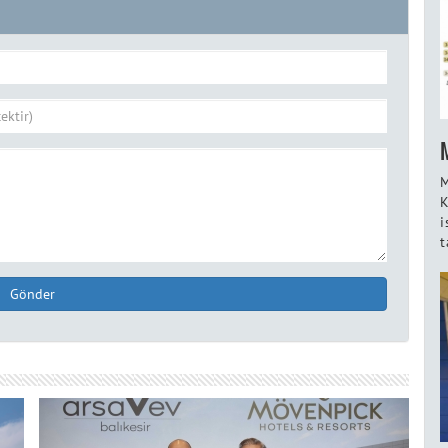
M
K
i
t
Gönder