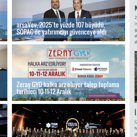
2
arsaVev, 2025’te yüzde 107 büyüdü,
i
g
SOPAC ile yatırımcıyı güvenceye aldı
d
d
Zeray GYO halka arz oluyor talep toplama
tarihleri 10-11-12 Aralık
İ
h
d