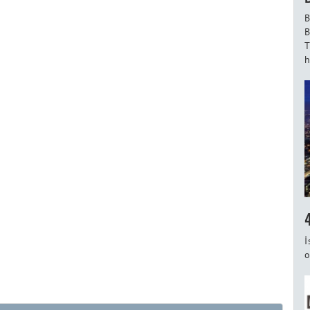
B
B
T
h
İ
o