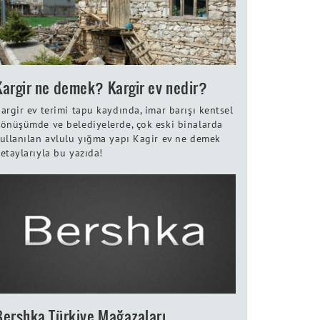
Kargir ne demek? Kargir ev nedir?
argir ev terimi tapu kaydında, imar barışı kentsel
önüşümde ve belediyelerde, çok eski binalarda
ullanılan avlulu yığma yapı Kagir ev ne demek
etaylarıyla bu yazıda!
Bershka Türkiye Mağazaları