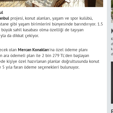
ul
anbul
projesi, konut alanları, yaşam ve spor kulübü,
astane gibi yaşam birimlerini bünyesinde barındırıyor. 1.5
n büyük sahil kasabası olma özelliği de taşıyan
yla da dikkat çekiyor.
K
d
k
lecek olan
Mercan Konakları
'na özel ödeme planı
d
n ara ödemeli plan ile 2 bin 279 TL'den başlayan
jede kişiye özel hazırlanan planlar doğrultusunda konut
ile 5 yıla faran ödeme seçenekleri bulunuyor.