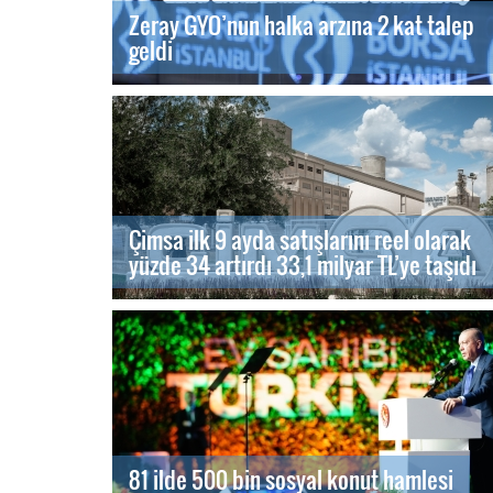
Zeray GYO’nun halka arzına 2 kat talep
geldi
Çimsa ilk 9 ayda satışlarını reel olarak
yüzde 34 artırdı 33,1 milyar TL’ye taşıdı
81 ilde 500 bin sosyal konut hamlesi