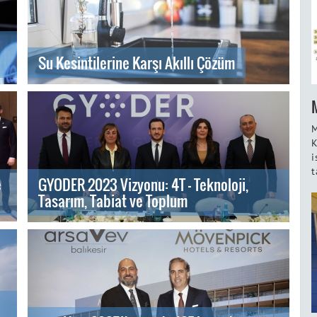
Su Kesintilerine Karşı Akıllı Çözüm
M
K
i
t
e
GYODER 2023 Vizyonu: 4T - Teknoloji,
Tasarım, Tabiat ve Toplum