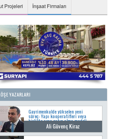
t Projeleri
İnşaat Firmaları
KÖŞE YAZARLARI
Gayrimenkulde yükselen yeni
süreç: Yapı kooperatifleri veya
birlikte arsa satın alma modeli
Ali Güvenç Kiraz