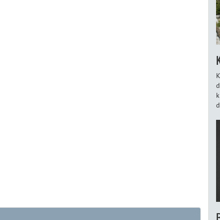
K
d
k
d