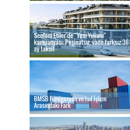
Senfoni Etiler’de “Yeni Yuvam”
kampanyası: Peşinatsız, vade farksız 36
ay taksit
BMSB Fumigasyon ve Isıl İşlem
Arasındaki Fark