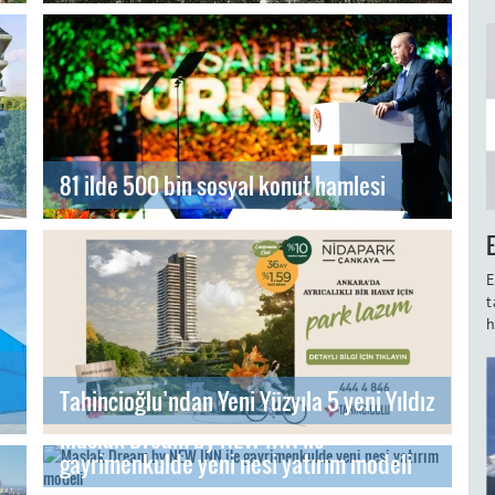
81 ilde 500 bin sosyal konut hamlesi
E
t
h
Tahincioğlu’ndan Yeni Yüzyıla 5 yeni Yıldız
Maslak Dream by NEW INN ile
gayrimenkulde yeni nesi yatırım modeli