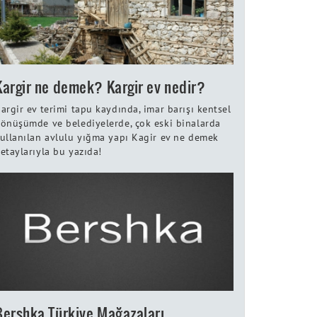
Kargir ne demek? Kargir ev nedir?
argir ev terimi tapu kaydında, imar barışı kentsel
önüşümde ve belediyelerde, çok eski binalarda
ullanılan avlulu yığma yapı Kagir ev ne demek
etaylarıyla bu yazıda!
Bershka Türkiye Mağazaları