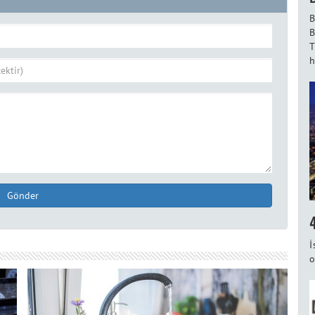
B
B
T
h
Gönder
İ
o