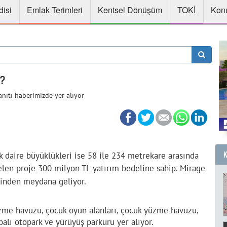
disi
Emlak Terimleri
Kentsel Dönüşüm
TOKİ
Konu
k?
nıtı haberimizde yer alıyor
ık daire büyüklükleri ise 58 ile 234 metrekare arasında
len proje 300 milyon TL yatırım bedeline sahip. Mirage
rinden meydana geliyor.
yüzme havuzu, çocuk oyun alanları, çocuk yüzme havuzu,
palı otopark ve yürüyüş parkuru yer alıyor.