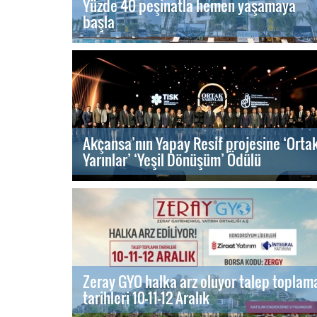
Yüzde 40 peşinatla hemen yaşamaya
başla
Akçansa’nın Yapay Resif projesine ‘Orta
Yarınlar’ ‘Yeşil Dönüşüm’ Ödülü
Zeray GYO halka arz oluyor talep toplam
tarihleri 10-11-12 Aralık