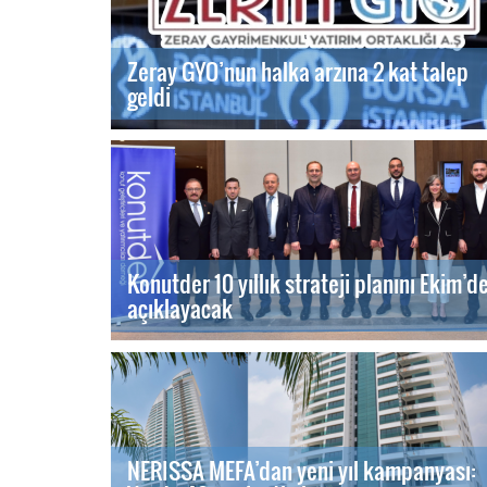
Zeray GYO’nun halka arzına 2 kat talep
geldi
Konutder 10 yıllık strateji planını Ekim’d
açıklayacak
NERISSA MEFA’dan yeni yıl kampanyası: