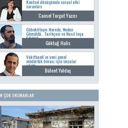
Kentsel dönüşümde sosyal etki
sorunları
Cansel Turgut Yazıcı
Göbeklitepe: Nerede, Neden
Gömüldü , Tarihçesi ve Nasıl İnşa
Edildi?
Göktuğ Halis
Vakıfbank'ın yeni genel
müdürlük binası için imzalar
atıldı
Bülent Yoldaş
EN ÇOK OKUNANLAR