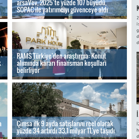
arsaVev, 2025’te yüzde 107 büyüdü,
SOPAC ile yatırımcıyı güvenceye aldı
2
i
g
d
d
RAMS Türkiye’den araştırma: Konut
k
alımında kararı finansman koşulları
belirliyor
a
Çimsa ilk 9 ayda satışlarını reel olarak
İ
yüzde 34 artırdı 33,1 milyar TL’ye taşıdı
h
d