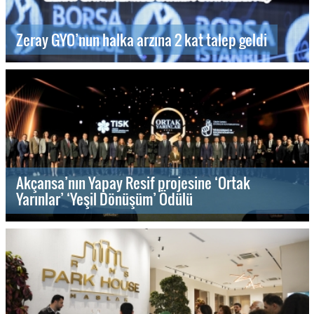
Zeray GYO’nun halka arzına 2 kat talep geldi
Akçansa’nın Yapay Resif projesine ‘Ortak
Yarınlar’ ‘Yeşil Dönüşüm’ Ödülü