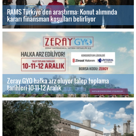
RAMS Türkiye’den araştırma: Konut alımında
kararı finansman koşulları belirliyor
Zeray GYO halka arz oluyor talep toplama
tarihleri 10-11-12 Aralık