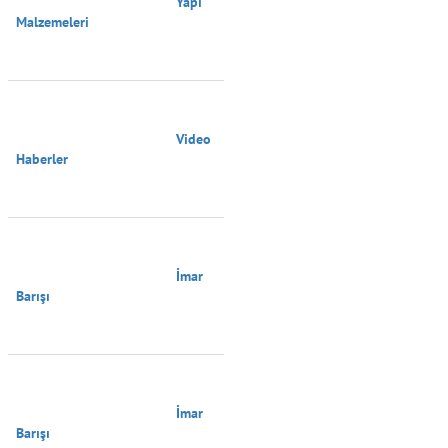
                                        Yapı 
Malzemeleri

                                        Video 
Haberler

                                        İmar 
Barışı

                                        İmar 
Barışı
