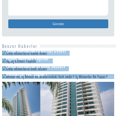
Gönder
Benzer Haberler
Ünlü mimarların kendi evleri
İlginç Mimari Yapılar
Ünlü mimarların ünlü sözleri
Mimar mı, İç Mimar mı aralarındaki fark nedir? İç
Mimarlar Ne Yapar?