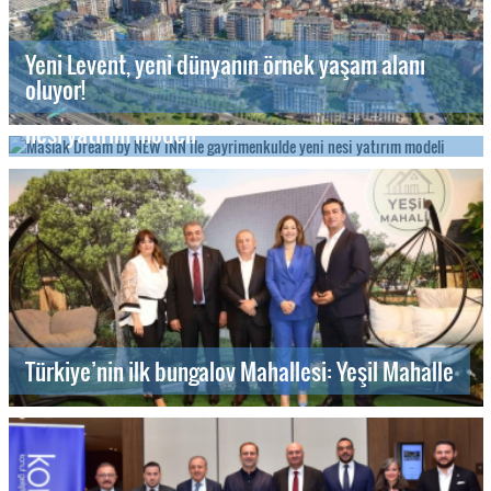
Yeni Levent, yeni dünyanın örnek yaşam alanı
oluyor!
Maslak Dream by NEW INN ile gayrimenkulde yeni
nesi yatırım modeli
Türkiye’nin ilk bungalov Mahallesi: Yeşil Mahalle