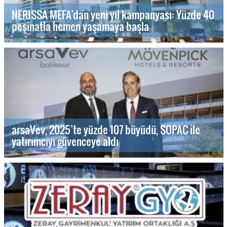
NERISSA MEFA’dan yeni yıl kampanyası: Yüzde 40
peşinatla hemen yaşamaya başla
arsaVev, 2025’te yüzde 107 büyüdü, SOPAC ile
yatırımcıyı güvenceye aldı