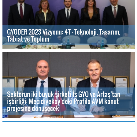
GYODER 2023 Vizyonu: 4T - Teknoloji, Tasarım,
Tabiat ve Toplum
Sektörün iki büyük şirketi İş GYO ve Artaş’tan
işbirliği: Mecidiyeköy’deki Profilo AVM konut
projesine dönüşecek