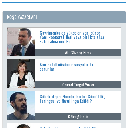
KÖŞE YAZARLARI
Gayrimenkulde yükselen yeni süreç:
Yapı kooperatifleri veya birlikte arsa
satın alma modeli
Ali Güvenç Kiraz
Kentsel dönüşümde sosyal etki
sorunları
Cansel Turgut Yazıcı
Göbeklitepe: Nerede, Neden Gömüldü ,
Tarihçesi ve Nasıl İnşa Edildi?
Göktuğ Halis