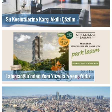
Su Kesintilerine Karşı Akıllı Çözüm
Tahincioğlu’ndan Yeni Yüzyıla 5 yeni Yıldız