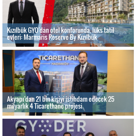
Kızılbük GYO’dan otel konforunda, lüks tatil
evleri: Marmaris Reserve By Kızılbük
Akyapı’dan 21 bin kişiyi istihdam edecek 25
milyarlık 4 Ticarethane projesi