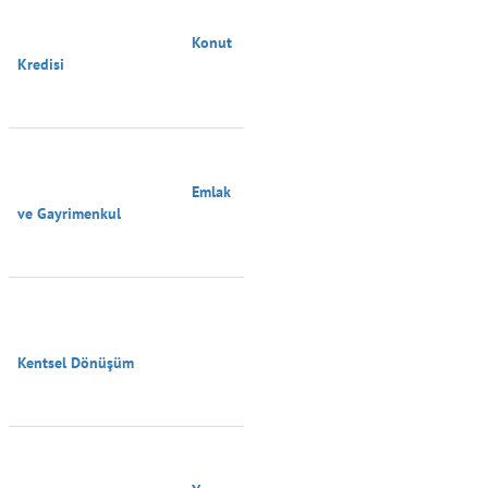
                                        Konut 
Kredisi

                                        Emlak 
ve Gayrimenkul

Kentsel Dönüşüm
