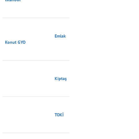
                                        Emlak 
Konut GYO

                                        Kiptaş

                                        TOKİ
