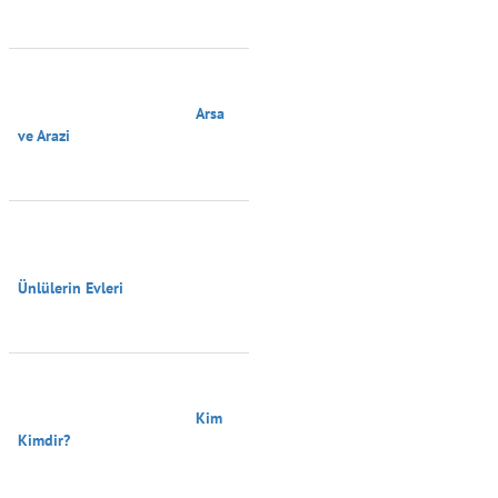
                                        Arsa 
ve Arazi

Ünlülerin Evleri

                                        Kim 
Kimdir?
