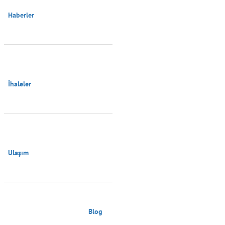
Haberler

İhaleler

Ulaşım

                                        Blog
