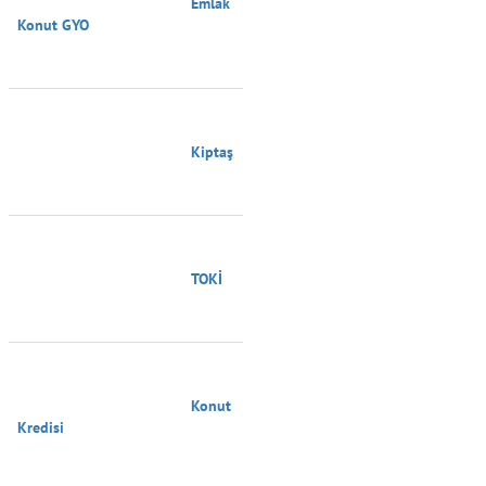
                                        Emlak 
Konut GYO

                                        Kiptaş

                                        TOKİ

                                        Konut 
Kredisi
