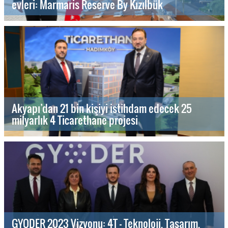
evleri: Marmaris Reserve By Kızılbük
Akyapı’dan 21 bin kişiyi istihdam edecek 25
milyarlık 4 Ticarethane projesi
GYODER 2023 Vizyonu: 4T - Teknoloji, Tasarım,