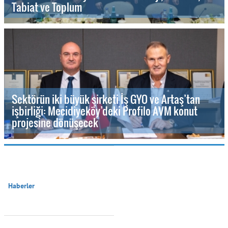
Tabiat ve Toplum
Sektörün iki büyük şirketi İş GYO ve Artaş’tan
işbirliği: Mecidiyeköy’deki Profilo AVM konut
projesine dönüşecek
Haberler
