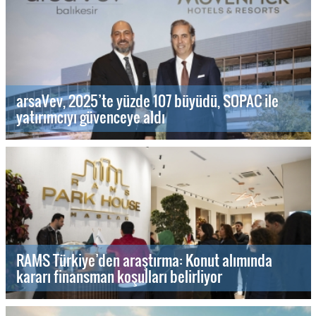
arsaVev, 2025’te yüzde 107 büyüdü, SOPAC ile
yatırımcıyı güvenceye aldı
RAMS Türkiye’den araştırma: Konut alımında
kararı finansman koşulları belirliyor