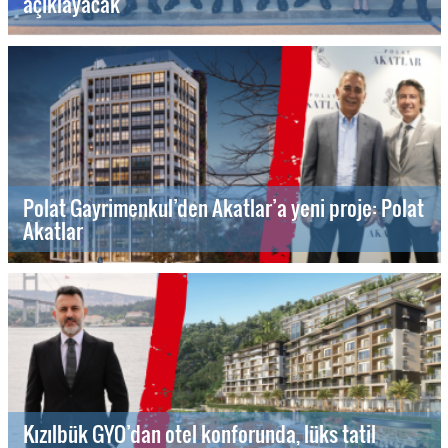
açıklayacak
Polat Gayrimenkul’den Akatlar’a yeni proje: Polat
Akatlar
Kızılbük GYO’dan otel konforunda, lüks tatil