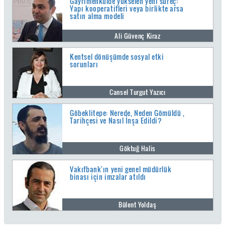
Gayrimenkulde yükselen yeni süreç:
Yapı kooperatifleri veya birlikte arsa
satın alma modeli
Ali Güvenç Kiraz
Kentsel dönüşümde sosyal etki
sorunları
Cansel Turgut Yazıcı
Göbeklitepe: Nerede, Neden Gömüldü ,
Tarihçesi ve Nasıl İnşa Edildi?
Göktuğ Halis
Vakıfbank'ın yeni genel müdürlük
binası için imzalar atıldı
Bülent Yoldaş