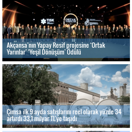
Akçansa’nın Yapay Resif projesine ‘Ortak
Yarınlar’ ‘Yeşil Dönüşüm’ Ödülü
Çimsa ilk 9 ayda satışlarını reel olarak yüzde 34
artırdı 33,1 milyar TL’ye taşıdı