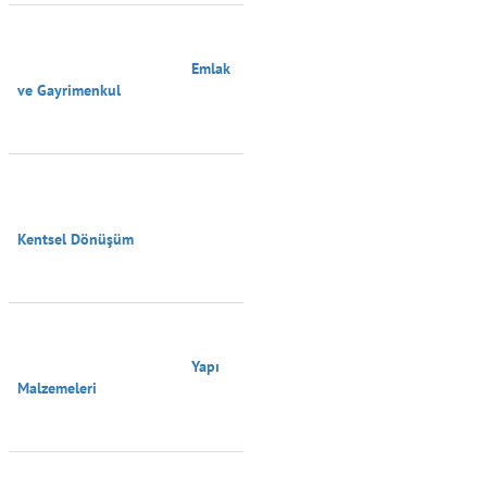
                                        Emlak 
ve Gayrimenkul

Kentsel Dönüşüm

                                        Yapı 
Malzemeleri
