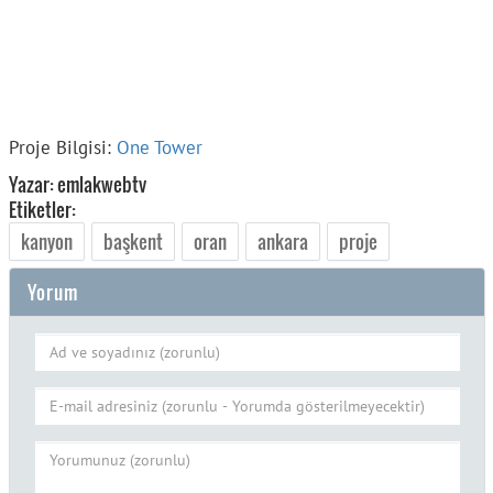
Proje Bilgisi:
One Tower
Yazar: emlakwebtv
Etiketler:
kanyon
başkent
oran
ankara
proje
Yorum