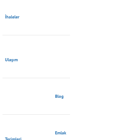
İhaleler

Ulaşım

                                        Blog

                                        Emlak 
Terimleri
