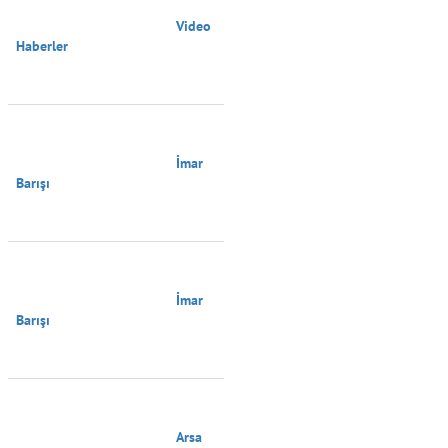
                                        Video 
Haberler

                                        İmar 
Barışı

                                        İmar 
Barışı

                                        Arsa 