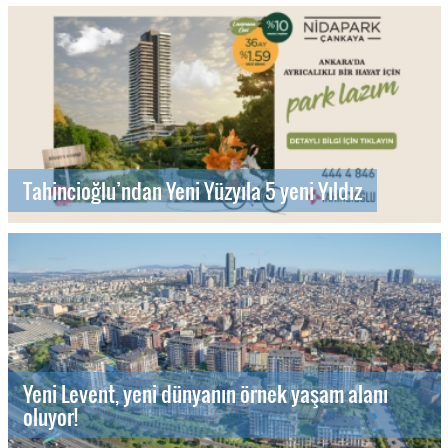
Tahincioğlu’ndan Yeni Yüzyıla 5 yeni Yıldız
Yeni Levent, yeni dünyanın örnek yaşam alanı
oluyor!
Maslak Dream by NEW INN ile gayrimenkulde yeni