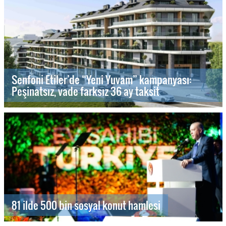
Senfoni Etiler’de “Yeni Yuvam” kampanyası:
Peşinatsız, vade farksız 36 ay taksit
81 ilde 500 bin sosyal konut hamlesi