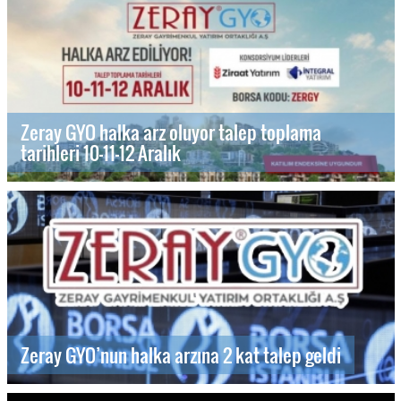
Zeray GYO halka arz oluyor talep toplama
tarihleri 10-11-12 Aralık
Zeray GYO’nun halka arzına 2 kat talep geldi