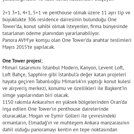
2+1 3+1, 4+1, 5+1 ve penthouse olmak üzere 11 ayrı tip ve
büyüklükte 306 residence dairesinin bulunduğu One
Tower’da, konut sahibi olmak isteyenler, firma bünyesinde
tasarlanan ödeme planından yararlanabiliyor.
Panora AVM’ye komşu olan One Tower’da anahtar teslimleri
Mayıs 2015’te yapılacak.
One Tower projesi
;
Mimari tasarımını İstanbul Modern, Kanyon, Levent Loft,
Loft Bahçe, Sapphire gibi İstanbul’a değer katan projeleri
hayata geçiren Tabanlıoğlu Mimarlık’ın yaptığı konut kulesi
ve alışveriş merkezi, konumu ve özellikleri ile Başkent’in
simge yapılarından biri olacak.
1150 rakımla Ankara’nın en yüksek bölgelerinden Oran’da
inşa edilen One Tower’ın penthouse dairelerinde
oturacaklar, Mogan ve Eymir Gölleri ile çevresindeki
ormanların, Elmadağ’ın ve muhteşem Ankara manzarasının
dahil olduğu panoramayı kentin en tepe noktasından