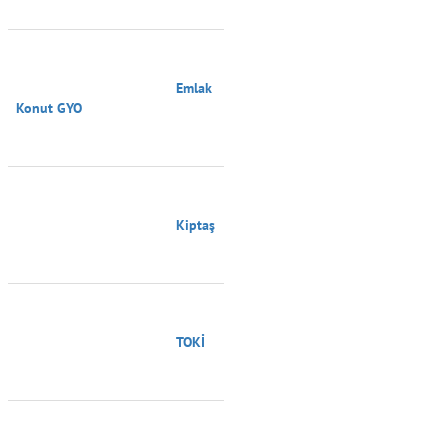
                                        Emlak 
Konut GYO

                                        Kiptaş

                                        TOKİ
