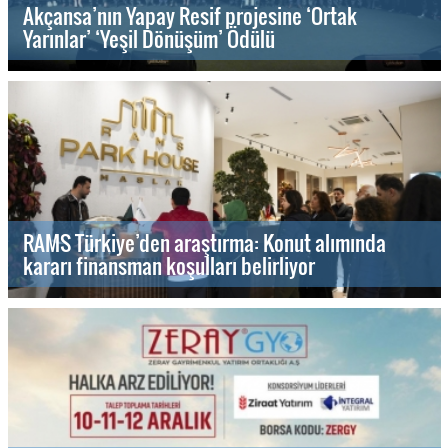
Akçansa’nın Yapay Resif projesine ‘Ortak
Yarınlar’ ‘Yeşil Dönüşüm’ Ödülü
RAMS Türkiye’den araştırma: Konut alımında
kararı finansman koşulları belirliyor