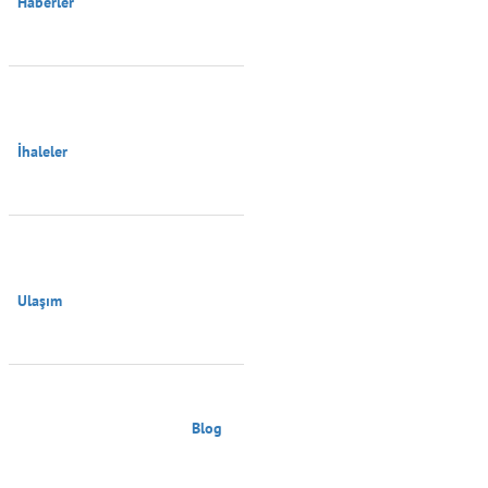
Haberler

İhaleler

Ulaşım

                                        Blog
