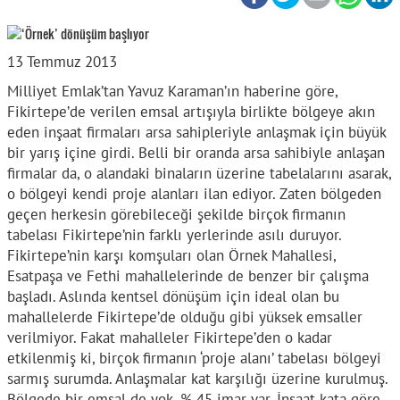
13 Temmuz 2013
Milliyet Emlak’tan Yavuz Karaman’ın haberine göre,
Fikirtepe’de verilen emsal artışıyla birlikte bölgeye akın
eden inşaat firmaları arsa sahipleriyle anlaşmak için büyük
bir yarış içine girdi. Belli bir oranda arsa sahibiyle anlaşan
firmalar da, o alandaki binaların üzerine tabelalarını asarak,
o bölgeyi kendi proje alanları ilan ediyor. Zaten bölgeden
geçen herkesin görebileceği şekilde birçok firmanın
tabelası Fikirtepe’nin farklı yerlerinde asılı duruyor.
Fikirtepe’nin karşı komşuları olan Örnek Mahallesi,
Esatpaşa ve Fethi mahallelerinde de benzer bir çalışma
başladı. Aslında kentsel dönüşüm için ideal olan bu
mahallelerde Fikirtepe’de olduğu gibi yüksek emsaller
verilmiyor. Fakat mahalleler Fikirtepe’den o kadar
etkilenmiş ki, birçok firmanın ‘proje alanı’ tabelası bölgeyi
sarmış surumda. Anlaşmalar kat karşılığı üzerine kurulmuş.
Bölgede bir emsal de yok. % 45 imar var. İnşaat kata göre