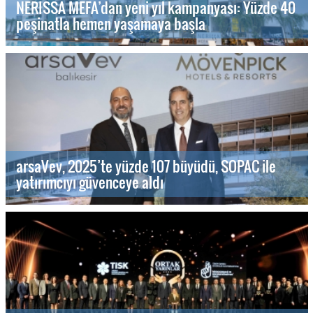
NERISSA MEFA’dan yeni yıl kampanyası: Yüzde 40
peşinatla hemen yaşamaya başla
arsaVev, 2025’te yüzde 107 büyüdü, SOPAC ile
yatırımcıyı güvenceye aldı