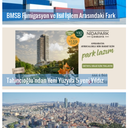
BMSB Fumigasyon ve Isıl İşlem Arasındaki Fark
Tahincioğlu’ndan Yeni Yüzyıla 5 yeni Yıldız