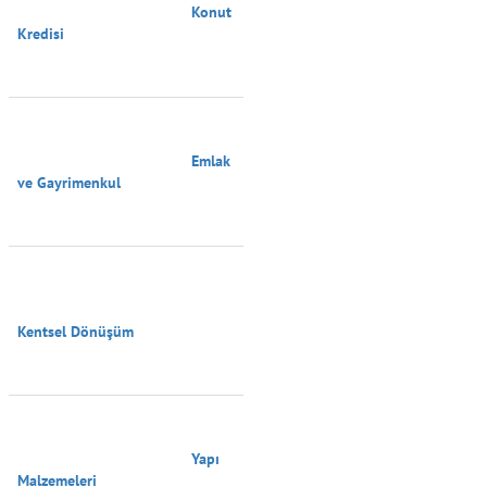
                                        Konut 
Kredisi

                                        Emlak 
ve Gayrimenkul

Kentsel Dönüşüm

                                        Yapı 
Malzemeleri
