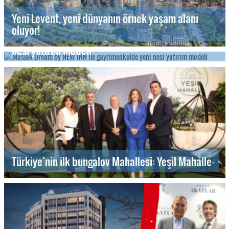
Yeni Levent, yeni dünyanın örnek yaşam alanı
oluyor!
Maslak Dream by NEW INN ile gayrimenkulde yeni
nesi yatırım modeli
Türkiye’nin ilk bungalov Mahallesi: Yeşil Mahalle