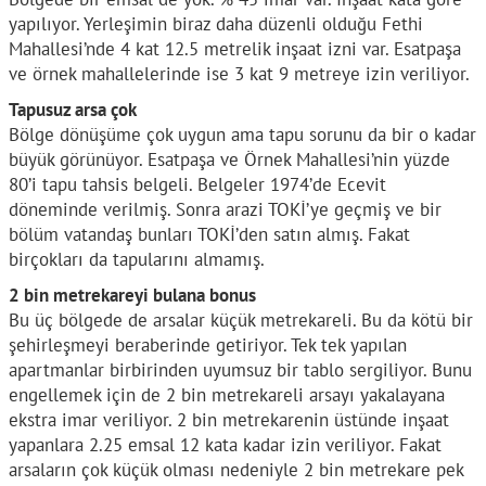
yapılıyor. Yerleşimin biraz daha düzenli olduğu Fethi
Mahallesi’nde 4 kat 12.5 metrelik inşaat izni var. Esatpaşa
ve örnek mahallelerinde ise 3 kat 9 metreye izin veriliyor.
Tapusuz arsa çok
Bölge dönüşüme çok uygun ama tapu sorunu da bir o kadar
büyük görünüyor. Esatpaşa ve Örnek Mahallesi’nin yüzde
80’i tapu tahsis belgeli. Belgeler 1974’de Ecevit
döneminde verilmiş. Sonra arazi TOKİ’ye geçmiş ve bir
bölüm vatandaş bunları TOKİ’den satın almış. Fakat
birçokları da tapularını almamış.
2 bin metrekareyi bulana bonus
Bu üç bölgede de arsalar küçük metrekareli. Bu da kötü bir
şehirleşmeyi beraberinde getiriyor. Tek tek yapılan
apartmanlar birbirinden uyumsuz bir tablo sergiliyor. Bunu
engellemek için de 2 bin metrekareli arsayı yakalayana
ekstra imar veriliyor. 2 bin metrekarenin üstünde inşaat
yapanlara 2.25 emsal 12 kata kadar izin veriliyor. Fakat
arsaların çok küçük olması nedeniyle 2 bin metrekare pek