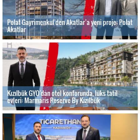
Polat Gayrimenkul’den Akatlar’a yeni proje: Polat
Akatlar
Kızılbük GYO’dan otel konforunda, lüks tatil
evleri: Marmaris Reserve By Kızılbük