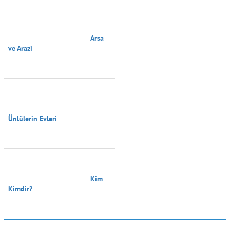
                                        Arsa 
ve Arazi

Ünlülerin Evleri

                                        Kim 
Kimdir?
