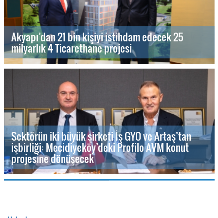
Akyapı’dan 21 bin kişiyi istihdam edecek 25
milyarlık 4 Ticarethane projesi
Sektörün iki büyük şirketi İş GYO ve Artaş’tan
işbirliği: Mecidiyeköy’deki Profilo AVM konut
projesine dönüşecek