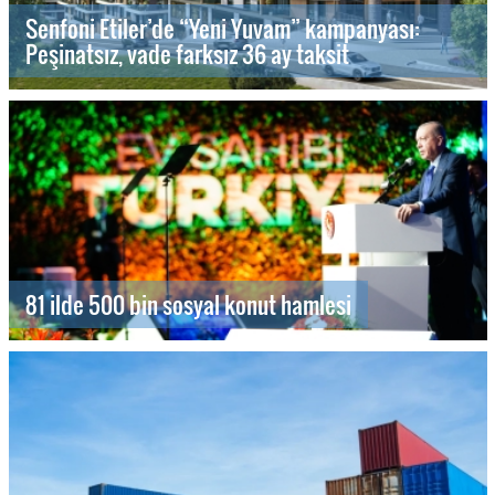
Senfoni Etiler’de “Yeni Yuvam” kampanyası:
Peşinatsız, vade farksız 36 ay taksit
81 ilde 500 bin sosyal konut hamlesi