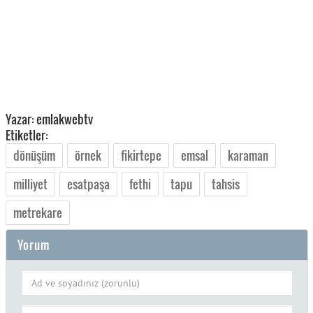
Yazar: emlakwebtv
Etiketler:
dönüşüm
örnek
fikirtepe
emsal
karaman
milliyet
esatpaşa
fethi
tapu
tahsis
metrekare
Yorum