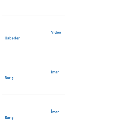
                                        Video 
Haberler

                                        İmar 
Barışı

                                        İmar 
Barışı
