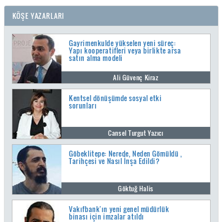
KÖŞE YAZARLARI
Gayrimenkulde yükselen yeni süreç:
Yapı kooperatifleri veya birlikte arsa
satın alma modeli
Ali Güvenç Kiraz
Kentsel dönüşümde sosyal etki
sorunları
Cansel Turgut Yazıcı
Göbeklitepe: Nerede, Neden Gömüldü ,
Tarihçesi ve Nasıl İnşa Edildi?
Göktuğ Halis
Vakıfbank'ın yeni genel müdürlük
binası için imzalar atıldı