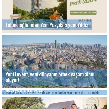
Tahincioğlu’ndan Yeni Yüzyıla 5 yeni Yıldız
Yeni Levent, yeni dünyanın örnek yaşam alanı
oluyor!
Maslak Dream by NEW INN ile gayrimenkulde yeni
nesi yatırım modeli