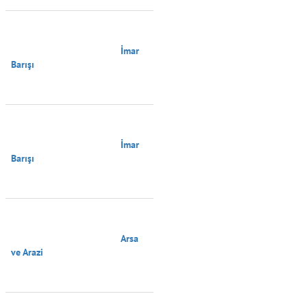
                                        İmar 
Barışı

                                        İmar 
Barışı

                                        Arsa 
ve Arazi
