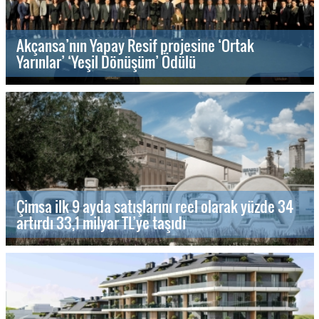
Akçansa’nın Yapay Resif projesine ‘Ortak
Yarınlar’ ‘Yeşil Dönüşüm’ Ödülü
Çimsa ilk 9 ayda satışlarını reel olarak yüzde 34
artırdı 33,1 milyar TL’ye taşıdı