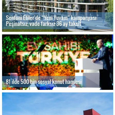
Senfoni Etiler’de “Yeni Yuvam” kampanyası:
Peşinatsız, vade farksız 36 ay taksit
81 ilde 500 bin sosyal konut hamlesi