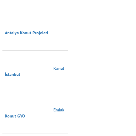
Antalya Konut Projeleri

                                        Kanal 
İstanbul

                                        Emlak 
Konut GYO
