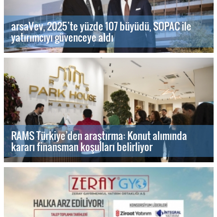
arsaVev, 2025’te yüzde 107 büyüdü, SOPAC ile
yatırımcıyı güvenceye aldı
RAMS Türkiye’den araştırma: Konut alımında
kararı finansman koşulları belirliyor