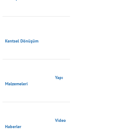
Kentsel Dönüşüm

                                        Yapı 
Malzemeleri

                                        Video 
Haberler
