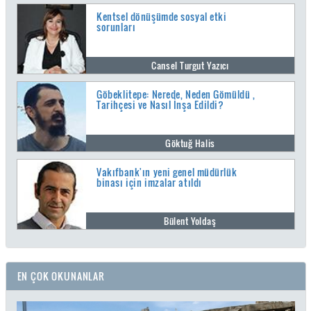
Kentsel dönüşümde sosyal etki
sorunları
Cansel Turgut Yazıcı
Göbeklitepe: Nerede, Neden Gömüldü ,
Tarihçesi ve Nasıl İnşa Edildi?
Göktuğ Halis
Vakıfbank'ın yeni genel müdürlük
binası için imzalar atıldı
Bülent Yoldaş
EN ÇOK OKUNANLAR