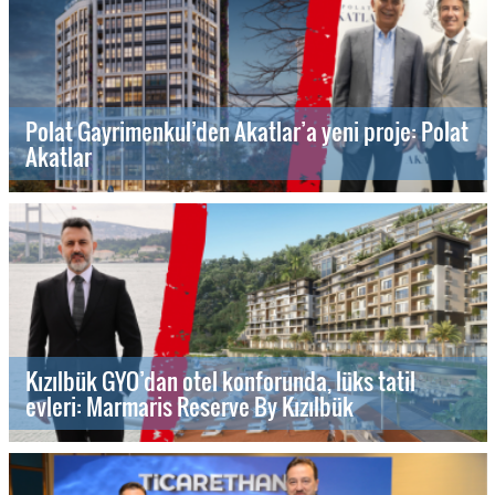
Polat Gayrimenkul’den Akatlar’a yeni proje: Polat
Akatlar
Kızılbük GYO’dan otel konforunda, lüks tatil
evleri: Marmaris Reserve By Kızılbük