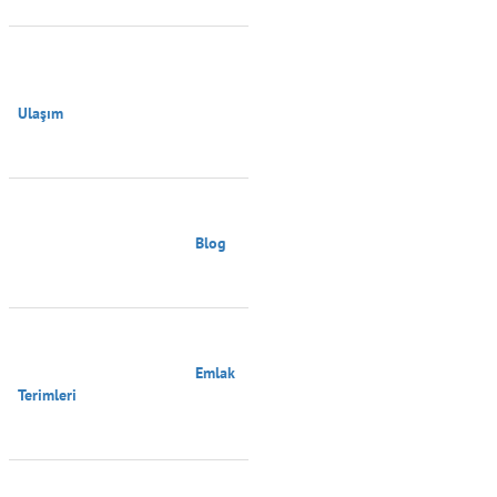
Ulaşım

                                        Blog

                                        Emlak 
Terimleri
