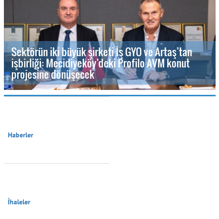
Sektörün iki büyük şirketi İş GYO ve Artaş’tan
işbirliği: Mecidiyeköy’deki Profilo AVM konut
projesine dönüşecek
Haberler

İhaleler
