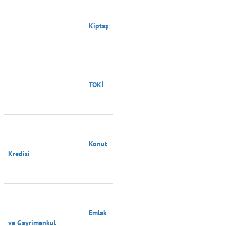
                                        Kiptaş

                                        TOKİ

                                        Konut 
Kredisi

                                        Emlak 
ve Gayrimenkul
