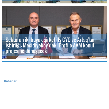
Sektörün iki büyük şirketi İş GYO ve Artaş’tan
işbirliği: Mecidiyeköy’deki Profilo AVM konut
projesine dönüşecek
Haberler
