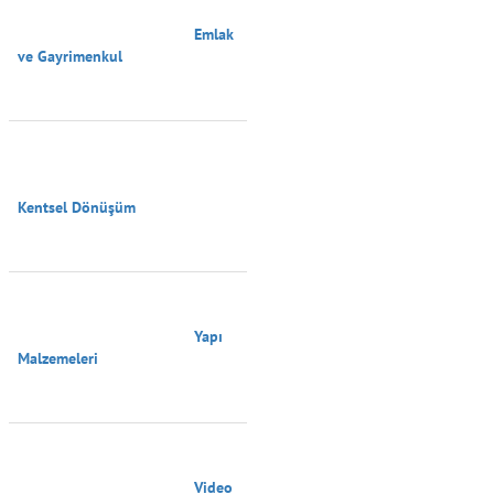
                                        Emlak 
ve Gayrimenkul

Kentsel Dönüşüm

                                        Yapı 
Malzemeleri

                                        Video 