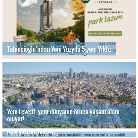
Tahincioğlu’ndan Yeni Yüzyıla 5 yeni Yıldız
Yeni Levent, yeni dünyanın örnek yaşam alanı
oluyor!
Maslak Dream by NEW INN ile gayrimenkulde yeni
nesi yatırım modeli