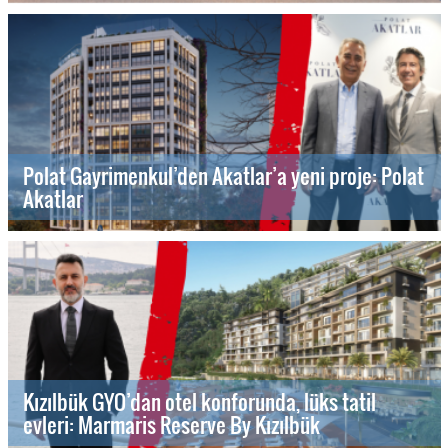
Polat Gayrimenkul’den Akatlar’a yeni proje: Polat
Akatlar
Kızılbük GYO’dan otel konforunda, lüks tatil
evleri: Marmaris Reserve By Kızılbük