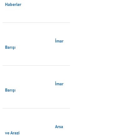
Haberler

                                        İmar 
Barışı

                                        İmar 
Barışı

                                        Arsa 
ve Arazi
