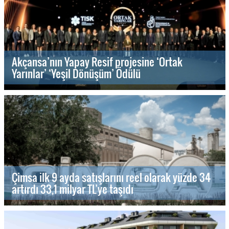
Akçansa’nın Yapay Resif projesine ‘Ortak
Yarınlar’ ‘Yeşil Dönüşüm’ Ödülü
Çimsa ilk 9 ayda satışlarını reel olarak yüzde 34
artırdı 33,1 milyar TL’ye taşıdı