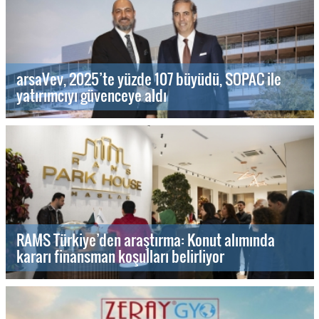
arsaVev, 2025’te yüzde 107 büyüdü, SOPAC ile
yatırımcıyı güvenceye aldı
RAMS Türkiye’den araştırma: Konut alımında
kararı finansman koşulları belirliyor