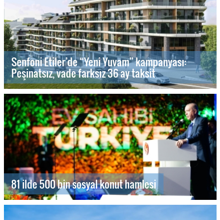
Senfoni Etiler’de “Yeni Yuvam” kampanyası:
Peşinatsız, vade farksız 36 ay taksit
81 ilde 500 bin sosyal konut hamlesi