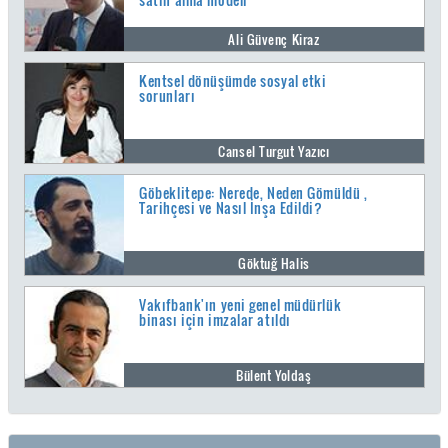
Ali Güvenç Kiraz
Kentsel dönüşümde sosyal etki
sorunları
Cansel Turgut Yazıcı
Göbeklitepe: Nerede, Neden Gömüldü ,
Tarihçesi ve Nasıl İnşa Edildi?
Göktuğ Halis
Vakıfbank'ın yeni genel müdürlük
binası için imzalar atıldı
Bülent Yoldaş