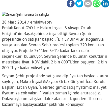
28 Mart 2014 / emlakwebtv
Emlak Konut GYO ile Makro İnşaat &Akyapı Ortak
Girişimi’nin Başakşehir’de inşa ettiği Seyran Şehir
projesinde ön satışlar başladı. “Bir Ev Bir Aile” sloganıyla
satışa sunulan Seyran Şehir projesi toplam 220 konuttan
oluşuyor. Projede 2+1’den 5+1’e kadar farklı daire
seçenekleri bulunuyor. Seyran Şehir’de bulunan konutların
metrekare fiyatı KDV dahil 2 bin 600TL’den başlıyor, 2 bin
800 TL’ye kadar yükseliyor.
Seyran Şehir projesinde satışlara dip fiyattan başladıklarını
söyleyen, Makro İnşaat&Akyapı Ortak Girişimi İcra Kurulu
Başkanı Ercan Uyan, “Belirlediğimiz satış fiyatımız maliyet
fiyatımıza çok yakın. Fiyatları zaman içinde artıracağız.
Dolayısıyla ön satıştan daire alanlar ilk günden itibaren
kazanmaya başlayacaklar” şeklinde konuşuyor.