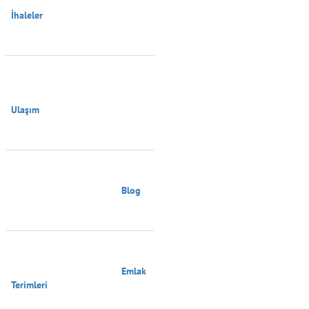
İhaleler

Ulaşım

                                        Blog

                                        Emlak 
Terimleri
