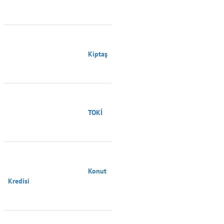
                                        Kiptaş

                                        TOKİ

                                        Konut 
Kredisi
