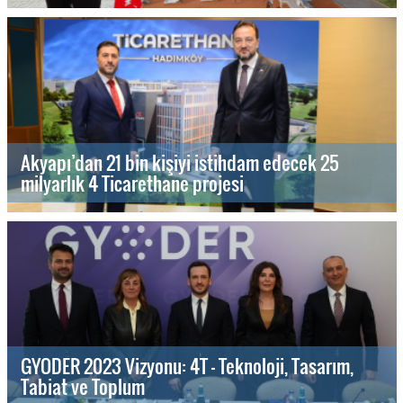
Akyapı’dan 21 bin kişiyi istihdam edecek 25
milyarlık 4 Ticarethane projesi
GYODER 2023 Vizyonu: 4T - Teknoloji, Tasarım,
Tabiat ve Toplum