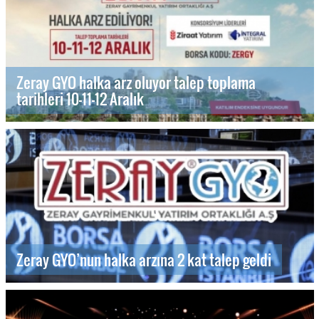
Zeray GYO halka arz oluyor talep toplama
tarihleri 10-11-12 Aralık
Zeray GYO’nun halka arzına 2 kat talep geldi