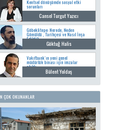
Kentsel dönüşümde sosyal etki
sorunları
Cansel Turgut Yazıcı
Göbeklitepe: Nerede, Neden
Gömüldü , Tarihçesi ve Nasıl İnşa
Edildi?
Göktuğ Halis
Vakıfbank'ın yeni genel
müdürlük binası için imzalar
atıldı
Bülent Yoldaş
EN ÇOK OKUNANLAR