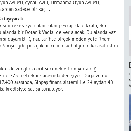
Oyun Avlusu, Aynalı Avlu, Tırmanma Oyun Avlusu,
nlardan sadece bir kaçı…
’a taşıyacak
kısmı rekreasyon alanı olan peyzajı da dikkat çekici
u alanda bir Botanik Vadisi de yer alacak. Bu alanda yaz
karşı dayanıklı Çınar, tarihte birçok medeniyete ilham
Şimşir gibi pek çok bitki örtüsü bölgenin karasal iklim
üklerde zengin konut seçeneklerinin yer aldığı
E
62 ile 275 metrekare arasında değişiyor. Doğa ve göl
t
7.400 arasında, Sinpaş finans sistemi ile 24 aydan 48
h
a kredisiyle satışa sunuluyor.