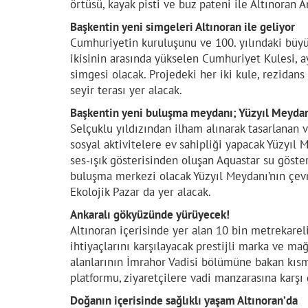
örtüsü, kayak pisti ve buz pateni ile Altınoran 
Başkentin yeni simgeleri Altınoran ile geliyor
Cumhuriyetin kuruluşunu ve 100. yılındaki büyü
ikisinin arasında yükselen Cumhuriyet Kulesi, a
simgesi olacak. Projedeki her iki kule, rezidans
seyir terası yer alacak.
Başkentin yeni buluşma meydanı; Yüzyıl Meyda
Selçuklu yıldızından ilham alınarak tasarlanan 
sosyal aktivitelere ev sahipliği yapacak Yüzyıl 
ses-ışık gösterisinden oluşan Aquastar su göster
buluşma merkezi olacak Yüzyıl Meydanı’nın çevre
Ekolojik Pazar da yer alacak.
Ankaralı gökyüzünde yürüyecek!
Altınoran içerisinde yer alan 10 bin metrekareli
ihtiyaçlarını karşılayacak prestijli marka ve mağ
alanlarının İmrahor Vadisi bölümüne bakan kısmı
platformu, ziyaretçilere vadi manzarasına karş
Doğanın içerisinde sağlıklı yaşam Altınoran’da