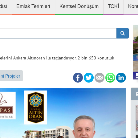
disi
Emlak Terimleri
Kentsel Dönüşüm
TOKİ
Konu
elerini Ankara Altınoran ile taçlandırıyor. 2 bin 650 konutluk
ni Projeler