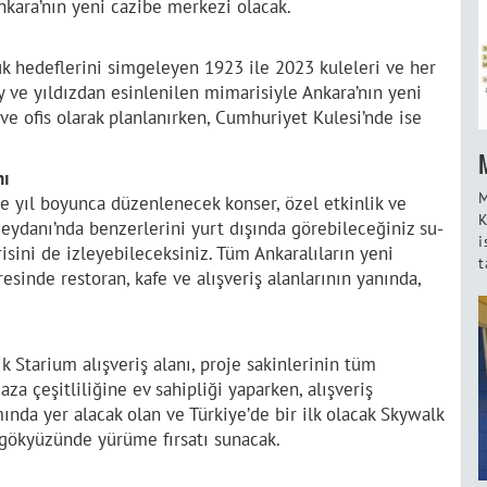
Ankara’nın yeni cazibe merkezi olacak.
k hedeflerini simgeleyen 1923 ile 2023 kuleleri ve her
y ve yıldızdan esinlenilen mimarisiyle Ankara’nın yeni
 ve ofis olarak planlanırken, Cumhuriyet Kulesi’nde ise
nı
M
ve yıl boyunca düzenlenecek konser, özel etkinlik ve
K
Meydanı’nda benzerlerini yurt dışında görebileceğiniz su-
i
isini de izleyebileceksiniz. Tüm Ankaralıların yeni
t
sinde restoran, kafe ve alışveriş alanlarının yanında,
k Starium alışveriş alanı, proje sakinlerinin tüm
aza çeşitliliğine ev sahipliği yaparken, alışveriş
nda yer alacak olan ve Türkiye’de bir ilk olacak Skywalk
ı gökyüzünde yürüme fırsatı sunacak.