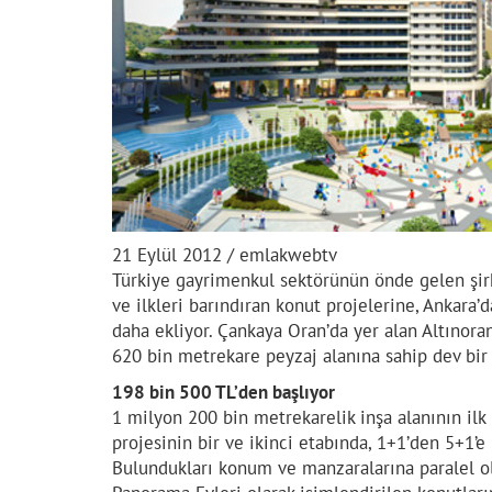
21 Eylül 2012 / emlakwebtv
Türkiye gayrimenkul sektörünün önde gelen şir
ve ilkleri barındıran konut projelerine, Ankara’d
daha ekliyor. Çankaya Oran’da yer alan Altınor
620 bin metrekare peyzaj alanına sahip dev bir 
198 bin 500 TL’den başlıyor
1 milyon 200 bin metrekarelik inşa alanının il
projesinin bir ve ikinci etabında, 1+1’den 5+1’e
Bulundukları konum ve manzaralarına paralel ola