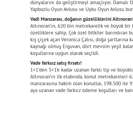
dünyalarını da geliştirmeyi amaçlıyor. Damalı 
Yapbozlu Oyun Avlusu ve Uyku Oyun Avlusu bu
Vadi Manzarası, doğanın güzelliklerini Altınoran
Altınoran’ın, 620 bin metrekarelik ve büyük bir 
özelliklere sahip. Çok özel bitkiler barındıran b
kış çiçek açan Veronica Çalısı, doğa şartlarına 
kaynağı olmuş Erguvan, dört mevsim yeşil kalan 
koşullarına uygun olarak seçildi.
Vade farksız satış fırsatı!
1+1’den 5+1’e kadar uzanan farklı tip ve büyükl
Altınoran’ın ilk etabında, konut metrekareleri 
manzarasına hakim olan konutlar, 198.500 ile 91
aya uzanan vade farksız ödeme koşulları ve bank