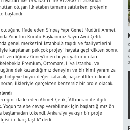
 fiyatları ise 198.500 TL ile 917.400 TL arasında
uttan oluşan ilk etabın tamamı satılırken, projenin
le başlandı.
si olduğunu ifade eden Sinpaş Yapı Genel Müdürü Ahmet
ılında Yönetim Kurulu Başkanımız Sayın Avni Çelik
nda genel merkezini İstanbul’a taşıdı ve faaliyetlerini
K
yle karşılanan pek çok projeyi hayata geçirdikten sonra,
d
art verdiğimiz Güney’in en büyük yatırımı olan
k
d
, Kelebekia Premium, Ottomare, Liva İstanbul ve
e bugüne dek kazandığımız deneyim ve birikimi yanımıza
ğu bölgeye büyük değer katacak, başkentlilerin konut
ınoran, ilkleriyle gerçekten benzersiz bir proje olacak.
amlandı
eceğini ifade eden Ahmet Çelik, “Altınoran ile ilgili
. Yoğun talebe cevap verebilmek için başlattığımız ön
a başlamadan tükendi. Ankara’ya yakışır bir proje
gisi ile karşılaştık” dedi.