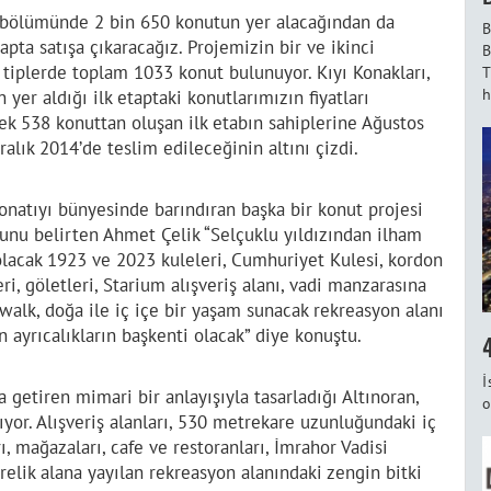
k bölümünde 2 bin 650 konutun yer alacağından da
B
pta satışa çıkaracağız. Projemizin bir ve ikinci
B
 tiplerde toplam 1033 konut bulunuyor. Kıyı Konakları,
T
h
 yer aldığı ilk etaptaki konutlarımızın fiyatları
ek 538 konuttan oluşan ilk etabın sahiplerine Ağustos
ralık 2014’de teslim edileceğinin altını çizdi.
natıyı bünyesinde barındıran başka bir konut projesi
ğunu belirten Ahmet Çelik “Selçuklu yıldızından ilham
olacak 1923 ve 2023 kuleleri, Cumhuriyet Kulesi, kordon
eri, göletleri, Starium alışveriş alanı, vadi manzarasına
alk, doğa ile iç içe bir yaşam sunacak rekreasyon alanı
n ayrıcalıkların başkenti olacak” diye konuştu.
İ
getiren mimari bir anlayışıyla tasarladığı Altınoran,
o
ıyor. Alışveriş alanları, 530 metrekare uzunluğundaki iç
rı, mağazaları, cafe ve restoranları, İmrahor Vadisi
relik alana yayılan rekreasyon alanındaki zengin bitki