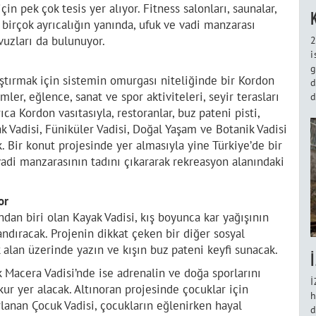
in pek çok tesis yer alıyor. Fitness salonları, saunalar,
 birçok ayrıcalığın yanında, ufuk ve vadi manzarası
uzları da bulunuyor.
2
i
g
aştırmak için sistemin omurgası niteliğinde bir Kordon
d
mler, eğlence, sanat ve spor aktiviteleri, seyir terasları
d
ca Kordon vasıtasıyla, restoranlar, buz pateni pisti,
ak Vadisi, Füniküler Vadisi, Doğal Yaşam ve Botanik Vadisi
k. Bir konut projesinde yer almasıyla yine Türkiye’de bir
i vadi manzarasının tadını çıkararak rekreasyon alanındaki
or
ndan biri olan Kayak Vadisi, kış boyunca kar yağışının
andıracak. Projenin dikkat çeken bir diğer sosyal
k alan üzerinde yazın ve kışın buz pateni keyfi sunacak.
k Macera Vadisi’nde ise adrenalin ve doğa sporlarını
İ
kur yer alacak. Altınoran projesinde çocuklar için
h
rlanan Çocuk Vadisi, çocukların eğlenirken hayal
d