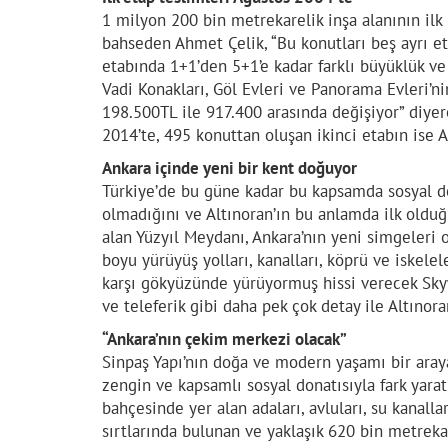
1 milyon 200 bin metrekarelik inşa alanının il
bahseden Ahmet Çelik, “Bu konutları beş ayrı eta
etabında 1+1’den 5+1’e kadar farklı büyüklük ve
Vadi Konakları, Göl Evleri ve Panorama Evleri’nin
198.500TL ile 917.400 arasında değişiyor” diyer
2014’te, 495 konuttan oluşan ikinci etabın ise A
Ankara içinde yeni bir kent doğuyor
Türkiye’de bu güne kadar bu kapsamda sosyal do
olmadığını ve Altınoran’ın bu anlamda ilk oldu
alan Yüzyıl Meydanı, Ankara’nın yeni simgeleri 
boyu yürüyüş yolları, kanalları, köprü ve iskelel
karşı gökyüzünde yürüyormuş hissi verecek Skyw
ve teleferik gibi daha pek çok detay ile Altınora
“Ankara’nın çekim merkezi olacak”
Sinpaş Yapı’nın doğa ve modern yaşamı bir araya 
zengin ve kapsamlı sosyal donatısıyla fark yarat
bahçesinde yer alan adaları, avluları, su kanalla
sırtlarında bulunan ve yaklaşık 620 bin metreka