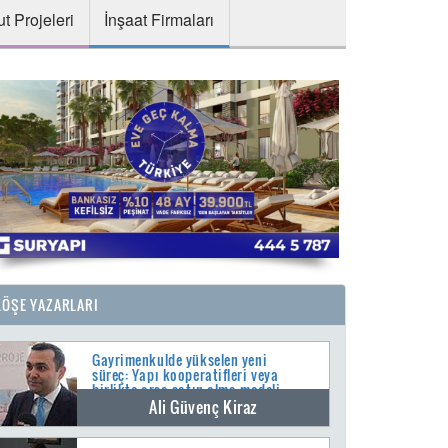
t Projeleri
İnşaat Firmaları
KÖŞE YAZARLARI
Gayrimenkulde yükselen yeni
süreç: Yapı kooperatifleri veya
birlikte arsa satın alma modeli
Ali Güvenç Kiraz