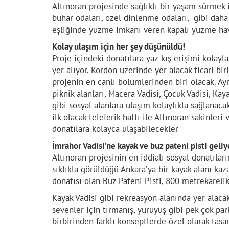
Altınoran projesinde sağlıklı bir yaşam sürmek iç
buhar odaları, özel dinlenme odaları, gibi daha
eşliğinde yüzme imkanı veren kapalı yüzme hav
Kolay ulaşım için her şey düşünüldü!
Proje içindeki donatılara yaz-kış erişimi kolayl
yer alıyor. Kordon üzerinde yer alacak ticari biri
projenin en canlı bölümlerinden biri olacak. Ayrı
piknik alanları, Macera Vadisi, Çocuk Vadisi, Kay
gibi sosyal alanlara ulaşım kolaylıkla sağlanaca
ilk olacak teleferik hattı ile Altınoran sakinler
donatılara kolayca ulaşabilecekler
İmrahor Vadisi’ne kayak ve buz pateni pisti geliy
Altınoran projesinin en iddialı sosyal donatıları
sıklıkla görüldüğü Ankara’ya bir kayak alanı kaz
donatısı olan Buz Pateni Pisti, 800 metrekareli
Kayak Vadisi gibi rekreasyon alanında yer alaca
sevenler için tırmanış, yürüyüş gibi pek çok par
birbirinden farklı konseptlerde özel olarak tasa