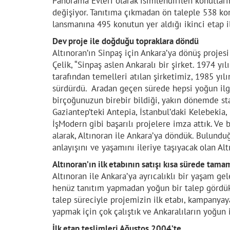
Panorama Evleri olarak isimlendirilen konutların
değişiyor. Tanıtıma çıkmadan ön taleple 538 kon
lansmanına 495 konutun yer aldığı ikinci etap i
Dev proje ile doğduğu topraklara döndü
Altınoran’ın Sinpaş için Ankara’ya dönüş proje
Çelik, “Sinpaş aslen Ankaralı bir şirket. 1974 y
tarafından temelleri atılan şirketimiz, 1985 yılı
sürdürdü. Aradan geçen sürede hepsi yoğun ilgi
birçoğunuzun birebir bildiği, yakın dönemde st
Gaziantep’teki Antepia, İstanbul’daki Kelebekia
İşModern gibi başarılı projelere imza attık. V
alarak, Altınoran ile Ankara’ya döndük. Bulundu
anlayışını ve yaşamını ileriye taşıyacak olan Alt
Altınoran’ın ilk etabının satışı kısa sürede tam
Altınoran ile Ankara’ya ayrıcalıklı bir yaşam gel
henüz tanıtım yapmadan yoğun bir talep gördük
talep süreciyle projemizin ilk etabı, kampanyay
yapmak için çok çalıştık ve Ankaralıların yoğun il
İlk etap teslimleri Ağustos 2004’te