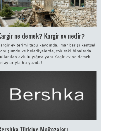
Kargir ne demek? Kargir ev nedir?
argir ev terimi tapu kaydında, imar barışı kentsel
önüşümde ve belediyelerde, çok eski binalarda
ullanılan avlulu yığma yapı Kagir ev ne demek
etaylarıyla bu yazıda!
Bershka Türkiye Mağazaları