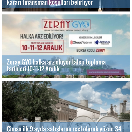
kararı finansman koşulları belirliyor
Zeray GYO halka arz oluyor talep toplama
tarihleri 10-11-12 Aralık
Çimsa ilk 9 ayda satışlarını reel olarak yüzde 34