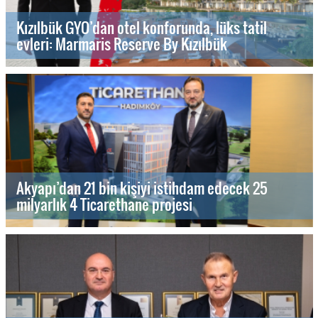
Kızılbük GYO’dan otel konforunda, lüks tatil
evleri: Marmaris Reserve By Kızılbük
Akyapı’dan 21 bin kişiyi istihdam edecek 25
milyarlık 4 Ticarethane projesi