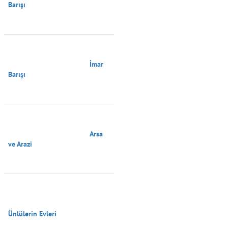
Barışı

                                        İmar 
Barışı

                                        Arsa 
ve Arazi

Ünlülerin Evleri
