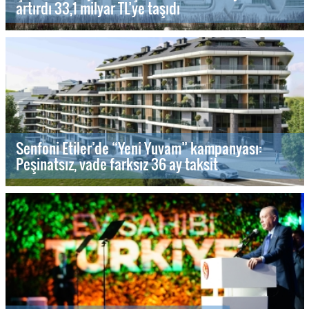
artırdı 33,1 milyar TL’ye taşıdı
Senfoni Etiler’de “Yeni Yuvam” kampanyası:
Peşinatsız, vade farksız 36 ay taksit