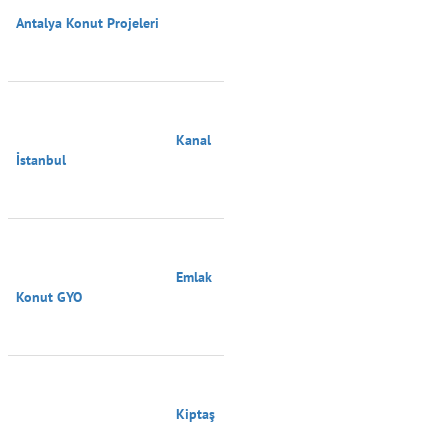
Antalya Konut Projeleri

                                        Kanal 
İstanbul

                                        Emlak 
Konut GYO

                                        Kiptaş
