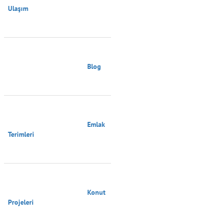
Ulaşım

                                        Blog

                                        Emlak 
Terimleri

                                        Konut 
Projeleri
