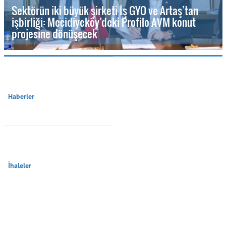
Sektörün iki büyük şirketi İş GYO ve Artaş’tan
işbirliği: Mecidiyeköy’deki Profilo AVM konut
projesine dönüşecek
Haberler

İhaleler
