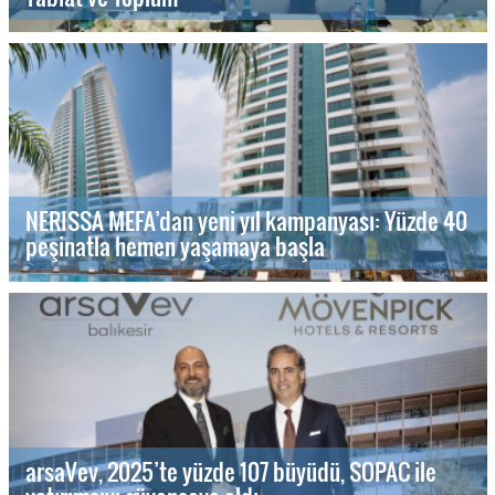
NERISSA MEFA’dan yeni yıl kampanyası: Yüzde 40
peşinatla hemen yaşamaya başla
arsaVev, 2025’te yüzde 107 büyüdü, SOPAC ile