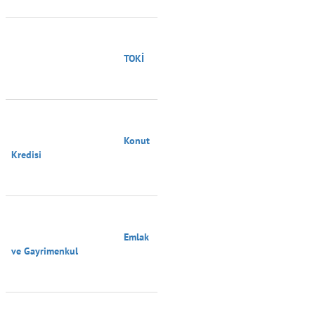
                                        TOKİ

                                        Konut 
Kredisi

                                        Emlak 
ve Gayrimenkul
