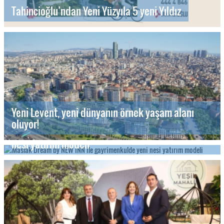
Tahincioğlu’ndan Yeni Yüzyıla 5 yeni Yıldız
Yeni Levent, yeni dünyanın örnek yaşam alanı
oluyor!
Maslak Dream by NEW INN ile gayrimenkulde yeni
nesi yatırım modeli