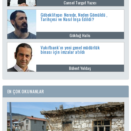
Cansel Turgut Yazıcı
Göbeklitepe: Nerede, Neden Gömüldü ,
Tarihçesi ve Nasıl İnşa Edildi?
Göktuğ Halis
Vakıfbank'ın yeni genel müdürlük
binası için imzalar atıldı
Bülent Yoldaş
EN ÇOK OKUNANLAR