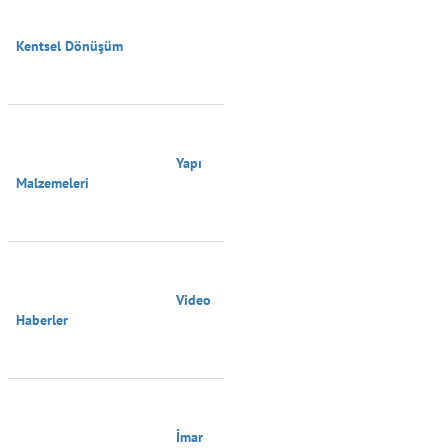
Kentsel Dönüşüm

                                        Yapı 
Malzemeleri

                                        Video 
Haberler

                                        İmar 