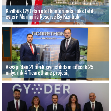
Kızılbük GYO’dan otel konforunda, lüks tatil
evleri: Marmaris Reserve By Kızılbük
Akyapı’dan 21 bin kişiyi istihdam edecek 25
milyarlık 4 Ticarethane projesi