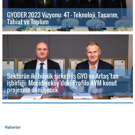
GYODER 2023 Vizyonu: 4T - Teknoloji, Tasarım,
Tabiat ve Toplum
Sektörün iki büyük şirketi İş GYO ve Artaş’tan
işbirliği: Mecidiyeköy’deki Profilo AVM konut
projesine dönüşecek
Haberler
