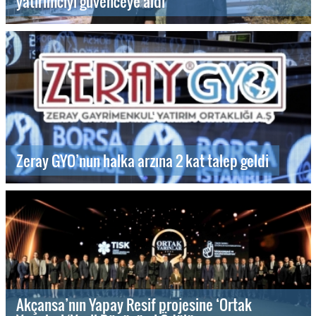
yatırımcıyı güvenceye aldı
Zeray GYO’nun halka arzına 2 kat talep geldi
Akçansa’nın Yapay Resif projesine ‘Ortak