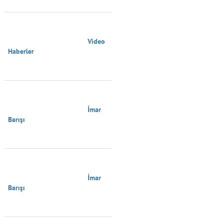
                                        Video 
Haberler

                                        İmar 
Barışı

                                        İmar 
Barışı
