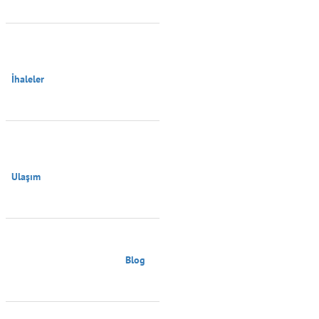
İhaleler

Ulaşım

                                        Blog
