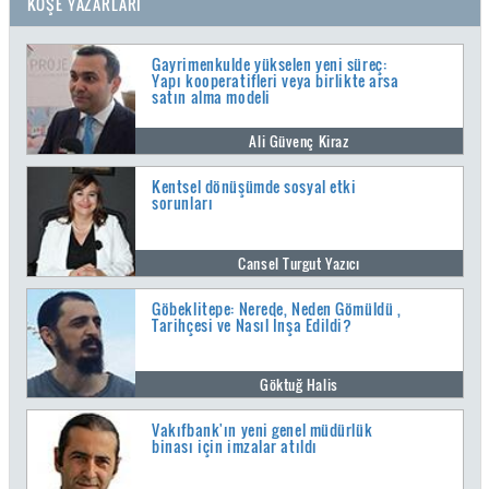
KÖŞE YAZARLARI
Gayrimenkulde yükselen yeni süreç:
Yapı kooperatifleri veya birlikte arsa
satın alma modeli
Ali Güvenç Kiraz
Kentsel dönüşümde sosyal etki
sorunları
Cansel Turgut Yazıcı
Göbeklitepe: Nerede, Neden Gömüldü ,
Tarihçesi ve Nasıl İnşa Edildi?
Göktuğ Halis
Vakıfbank'ın yeni genel müdürlük
binası için imzalar atıldı