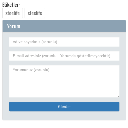
Etiketler:
steelife
steelife
Yorum
Gönder