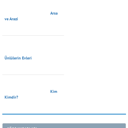
                                        Arsa 
ve Arazi

Ünlülerin Evleri

                                        Kim 
Kimdir?
