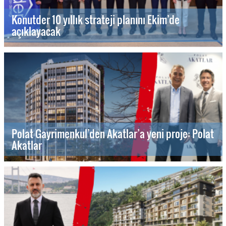
Konutder 10 yıllık strateji planını Ekim’de
açıklayacak
Polat Gayrimenkul’den Akatlar’a yeni proje: Polat
Akatlar