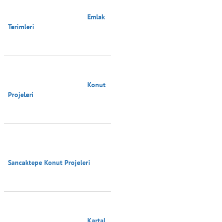
                                        Emlak 
Terimleri

                                        Konut 
Projeleri

Sancaktepe Konut Projeleri

                                        Kartal 