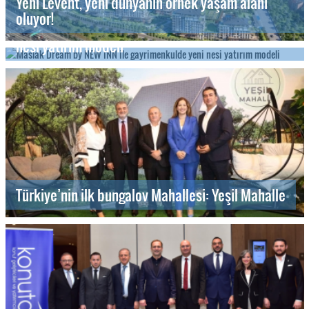
Yeni Levent, yeni dünyanın örnek yaşam alanı
oluyor!
Maslak Dream by NEW INN ile gayrimenkulde yeni
nesi yatırım modeli
Türkiye’nin ilk bungalov Mahallesi: Yeşil Mahalle