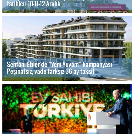
tarihleri 10-11-12 Aralık
Senfoni Etiler’de “Yeni Yuvam” kampanyası:
Peşinatsız, vade farksız 36 ay taksit