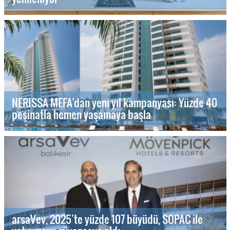
NERISSA MEFA’dan yeni yıl kampanyası: Yüzde 40
peşinatla hemen yaşamaya başla
arsaVev, 2025’te yüzde 107 büyüdü, SOPAC ile