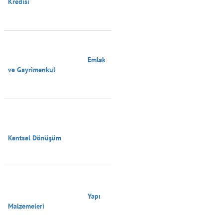
Kredisi

                                        Emlak 
ve Gayrimenkul

Kentsel Dönüşüm

                                        Yapı 
Malzemeleri
