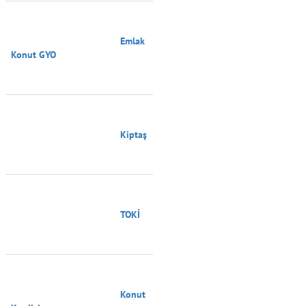
                                        Emlak 
Konut GYO

                                        Kiptaş

                                        TOKİ

                                        Konut 