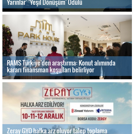
Yarınlar’ ‘Yeşil Dönüşüm’ Ödülü
RAMS Türkiye’den araştırma: Konut alımında
kararı finansman koşulları belirliyor
Zeray GYO halka arz oluyor talep toplama