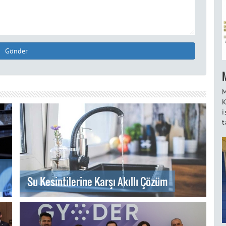
Gönder
M
K
i
t
Su Kesintilerine Karşı Akıllı Çözüm