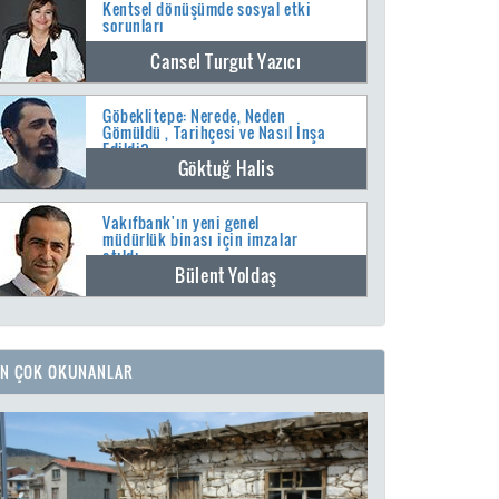
Kentsel dönüşümde sosyal etki
sorunları
Cansel Turgut Yazıcı
Göbeklitepe: Nerede, Neden
Gömüldü , Tarihçesi ve Nasıl İnşa
Edildi?
Göktuğ Halis
Vakıfbank'ın yeni genel
müdürlük binası için imzalar
atıldı
Bülent Yoldaş
EN ÇOK OKUNANLAR