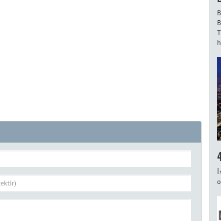
B
B
T
h
İ
o