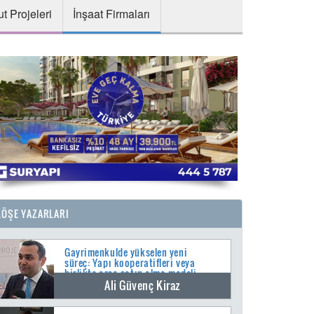
t Projeleri
İnşaat Firmaları
KÖŞE YAZARLARI
Gayrimenkulde yükselen yeni
süreç: Yapı kooperatifleri veya
birlikte arsa satın alma modeli
Ali Güvenç Kiraz