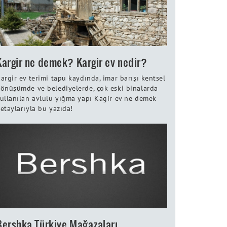
Kargir ne demek? Kargir ev nedir?
argir ev terimi tapu kaydında, imar barışı kentsel
önüşümde ve belediyelerde, çok eski binalarda
ullanılan avlulu yığma yapı Kagir ev ne demek
etaylarıyla bu yazıda!
Bershka Türkiye Mağazaları