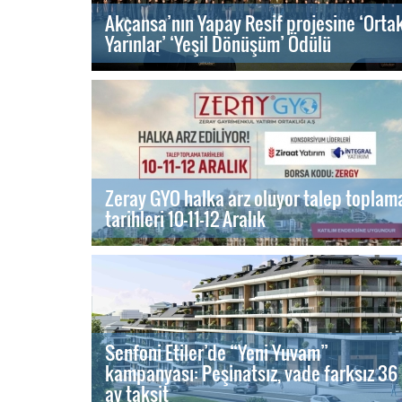
Akçansa’nın Yapay Resif projesine ‘Orta
Yarınlar’ ‘Yeşil Dönüşüm’ Ödülü
Zeray GYO halka arz oluyor talep toplam
tarihleri 10-11-12 Aralık
Senfoni Etiler’de “Yeni Yuvam”
kampanyası: Peşinatsız, vade farksız 36
ay taksit