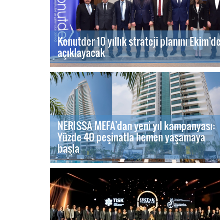
Konutder 10 yıllık strateji planını Ekim’d
açıklayacak
NERISSA MEFA’dan yeni yıl kampanyası:
Yüzde 40 peşinatla hemen yaşamaya
başla