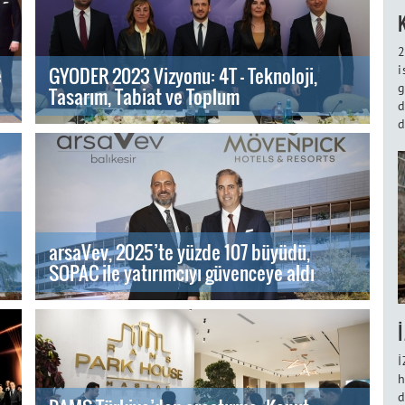
2
i
e
GYODER 2023 Vizyonu: 4T - Teknoloji,
g
Tasarım, Tabiat ve Toplum
d
d
arsaVev, 2025’te yüzde 107 büyüdü,
SOPAC ile yatırımcıyı güvenceye aldı
İ
h
d