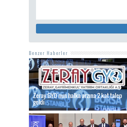
Benzer Haberler
Zeray GYO’nun halka arzına 2 kat talep
geldi