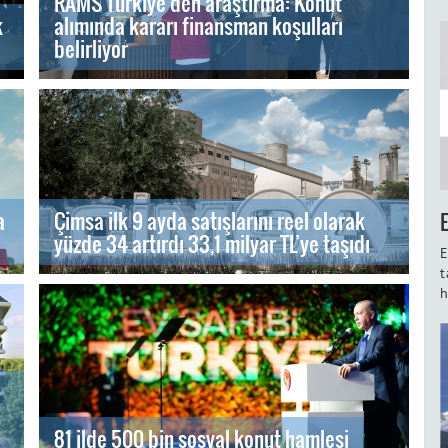
RAMS Türkiye’den araştırma: Konut
k
alımında kararı finansman koşulları
belirliyor
a
Çimsa ilk 9 ayda satışlarını reel olarak
yüzde 34 artırdı 33,1 milyar TL’ye taşıdı
E
t
h
81 ilde 500 bin sosyal konut hamlesi