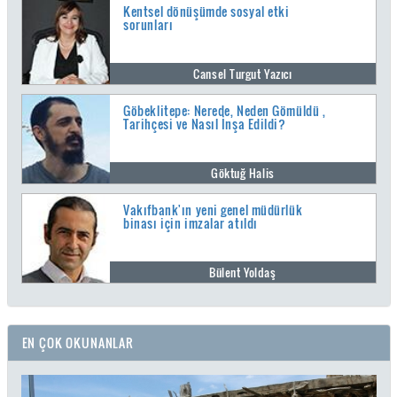
Kentsel dönüşümde sosyal etki
sorunları
Cansel Turgut Yazıcı
Göbeklitepe: Nerede, Neden Gömüldü ,
Tarihçesi ve Nasıl İnşa Edildi?
Göktuğ Halis
Vakıfbank'ın yeni genel müdürlük
binası için imzalar atıldı
Bülent Yoldaş
EN ÇOK OKUNANLAR