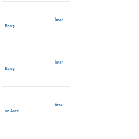
                                        İmar 
Barışı

                                        İmar 
Barışı

                                        Arsa 
ve Arazi
