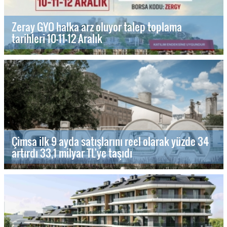
Zeray GYO halka arz oluyor talep toplama
tarihleri 10-11-12 Aralık
Çimsa ilk 9 ayda satışlarını reel olarak yüzde 34
artırdı 33,1 milyar TL’ye taşıdı