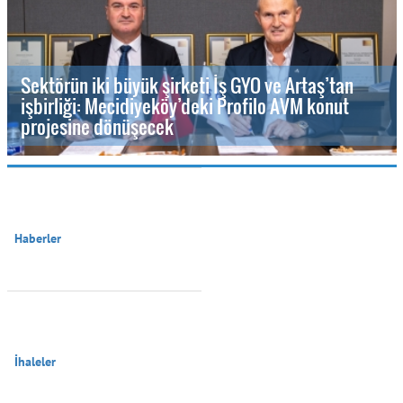
Sektörün iki büyük şirketi İş GYO ve Artaş’tan
işbirliği: Mecidiyeköy’deki Profilo AVM konut
projesine dönüşecek
Haberler

İhaleler
