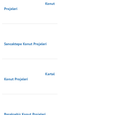
                                        Konut 
Projeleri

Sancaktepe Konut Projeleri

                                        Kartal 
Konut Projeleri

Başakşehir Konut Projeleri
