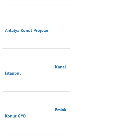
Antalya Konut Projeleri

                                        Kanal 
İstanbul

                                        Emlak 
Konut GYO
