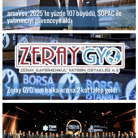
arsaVev, 2025’te yüzde 107 büyüdü, SOPAC ile
yatırımcıyı güvenceye aldı
Zeray GYO’nun halka arzına 2 kat talep geldi