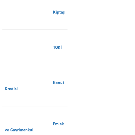
                                        Kiptaş

                                        TOKİ

                                        Konut 
Kredisi

                                        Emlak 
ve Gayrimenkul
