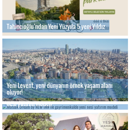
Tahincioğlu’ndan Yeni Yüzyıla 5 yeni Yıldız
Yeni Levent, yeni dünyanın örnek yaşam alanı
oluyor!
Maslak Dream by NEW INN ile gayrimenkulde yeni
nesi yatırım modeli