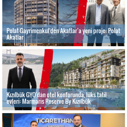
Polat Gayrimenkul’den Akatlar’a yeni proje: Polat
Akatlar
Kızılbük GYO’dan otel konforunda, lüks tatil
evleri: Marmaris Reserve By Kızılbük