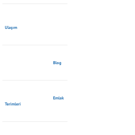
Ulaşım

                                        Blog

                                        Emlak 
Terimleri
