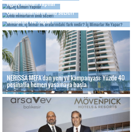
İlginç Mimari Yapılar
Ünlü mimarların ünlü sözleri
Mimar mı, İç Mimar mı aralarındaki fark nedir? İç
Mimarlar Ne Yapar?
NERISSA MEFA’dan yeni yıl kampanyası: Yüzde 40
peşinatla hemen yaşamaya başla