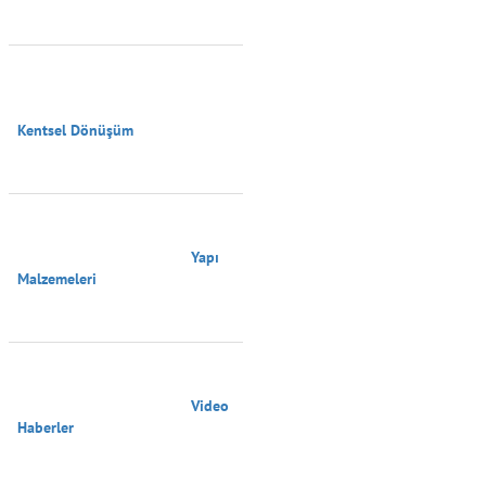
Kentsel Dönüşüm

                                        Yapı 
Malzemeleri

                                        Video 
Haberler
