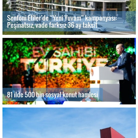
Senfoni Etiler’de “Yeni Yuvam” kampanyası:
Peşinatsız, vade farksız 36 ay taksit
81 ilde 500 bin sosyal konut hamlesi