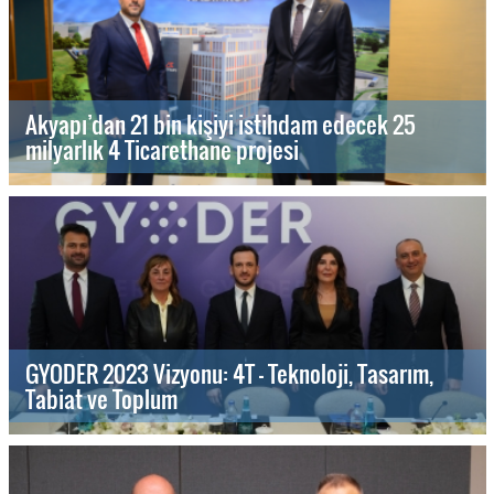
Akyapı’dan 21 bin kişiyi istihdam edecek 25
milyarlık 4 Ticarethane projesi
GYODER 2023 Vizyonu: 4T - Teknoloji, Tasarım,
Tabiat ve Toplum