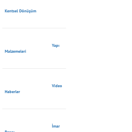
Kentsel Dönüşüm

                                        Yapı 
Malzemeleri

                                        Video 
Haberler

                                        İmar 
Barışı
