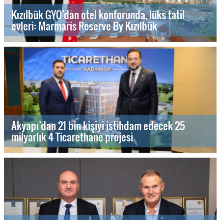
Kızılbük GYO’dan otel konforunda, lüks tatil
evleri: Marmaris Reserve By Kızılbük
Akyapı’dan 21 bin kişiyi istihdam edecek 25
milyarlık 4 Ticarethane projesi