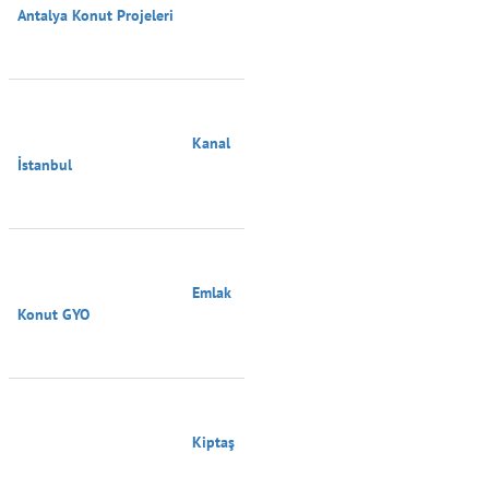
Antalya Konut Projeleri

                                        Kanal 
İstanbul

                                        Emlak 
Konut GYO

                                        Kiptaş
