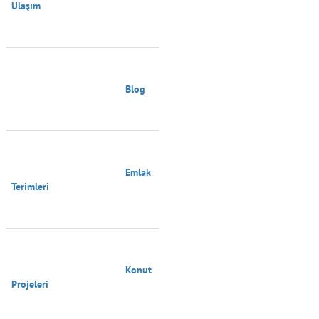
Ulaşım

                                        Blog

                                        Emlak 
Terimleri

                                        Konut 
Projeleri
