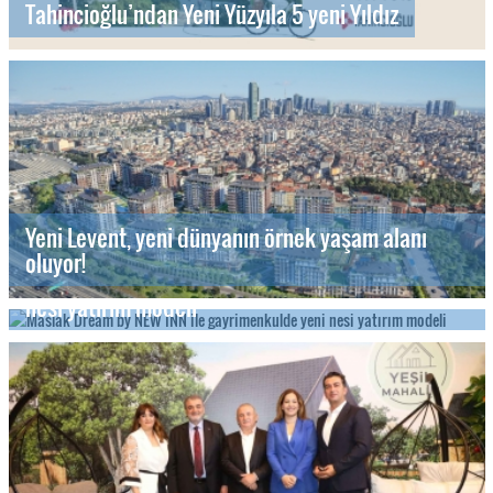
Tahincioğlu’ndan Yeni Yüzyıla 5 yeni Yıldız
Yeni Levent, yeni dünyanın örnek yaşam alanı
oluyor!
Maslak Dream by NEW INN ile gayrimenkulde yeni
nesi yatırım modeli