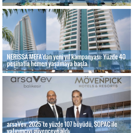
NERISSA MEFA’dan yeni yıl kampanyası: Yüzde 40
peşinatla hemen yaşamaya başla
arsaVev, 2025’te yüzde 107 büyüdü, SOPAC ile
yatırımcıyı güvenceye aldı