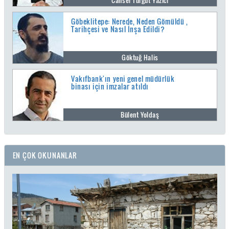
Cansel Turgut Yazıcı
Göbeklitepe: Nerede, Neden Gömüldü ,
Tarihçesi ve Nasıl İnşa Edildi?
Göktuğ Halis
Vakıfbank'ın yeni genel müdürlük
binası için imzalar atıldı
Bülent Yoldaş
EN ÇOK OKUNANLAR