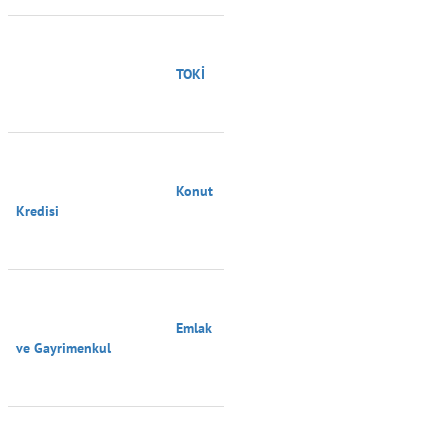
                                        TOKİ

                                        Konut 
Kredisi

                                        Emlak 
ve Gayrimenkul
