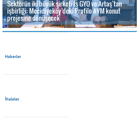
Sektörün iki büyük şirketi İş GYO ve Artaş’tan
işbirliği: Mecidiyeköy’deki Profilo AVM konut
projesine dönüşecek
Haberler

İhaleler
