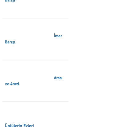
                                        İmar 
Barışı

                                        Arsa 
ve Arazi

Ünlülerin Evleri
