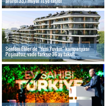
artırdı 33,1 milyar TL’ye taşıdı
Senfoni Etiler’de “Yeni Yuvam” kampanyası:
Peşinatsız, vade farksız 36 ay taksit